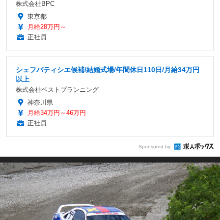
株式会社BPC
東京都
月給28万円～
正社員
シェフパティシエ候補/結婚式場/年間休日110日/月給34万円
以上
株式会社ベストプランニング
神奈川県
月給34万円～46万円
正社員
Sponsored by