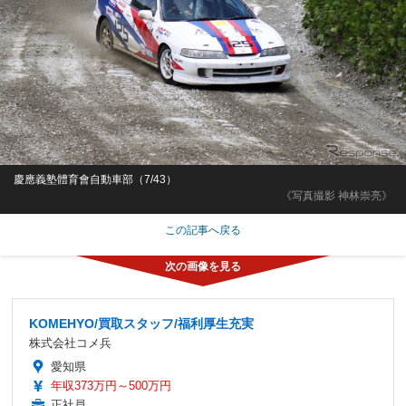
慶應義塾體育會自動車部（7/43）
《写真撮影 神林崇亮》
この記事へ戻る
KOMEHYO/買取スタッフ/福利厚生充実
株式会社コメ兵
愛知県
年収373万円～500万円
正社員