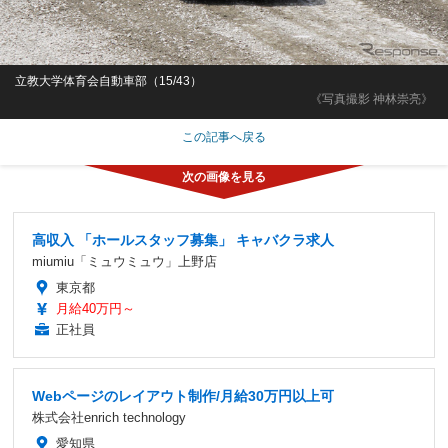
立教大学体育会自動車部（15/43）
《写真撮影 神林崇亮》
この記事へ戻る
高収入 「ホールスタッフ募集」 キャバクラ求人
miumiu「ミュウミュウ」上野店
東京都
月給40万円～
正社員
Webページのレイアウト制作/月給30万円以上可
株式会社enrich technology
愛知県