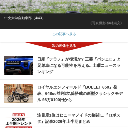
中央大学自動車部（4/43）
《写真撮影 神林崇亮》
この記事へ戻る
日産『テラノ』が復活か? 三菱『パジェロ』と
兄弟車になる可能性を考える...土曜ニュースラ
ンキング
ロイヤルエンフィールド『BULLET 650』発
表、648cc並列2気筒搭載の新型クラシックモデ
ル 98万0100円から
注目度1位はヒューマノイドの格闘!...『ロボス
タ』記事2026年上半期まとめ