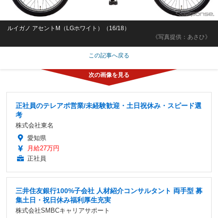
ルイガノ アセントM（LGホワイト）（16/18）
《写真提供：あさひ》
この記事へ戻る
正社員のテレアポ営業/未経験歓迎・土日祝休み・スピード選
考
株式会社東名
愛知県
月給27万円
正社員
三井住友銀行100%子会社 人材紹介コンサルタント 両手型 募
集土日・祝日休み福利厚生充実
株式会社SMBCキャリアサポート