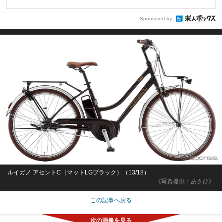
Sponsored by
ルイガノ アセントC（マットLGブラック）（13/18）
《写真提供：あさひ》
この記事へ戻る