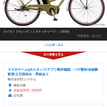
ルイガノ アセントC（ミスティオリーブ）（15/18）
《写真提供：あさひ》
この記事へ戻る
スマホゲームQAスタッフ/アプリ動作確認・バグ報告/未経験
歓迎/土日祝休み・昇給あり
株式会社ELシステム
神奈川県
月給32万円～50万円
正社員