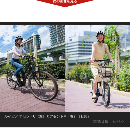
ルイガノ アセントC（左）とアセントM（右）（1/18）
《写真提供：あさひ》