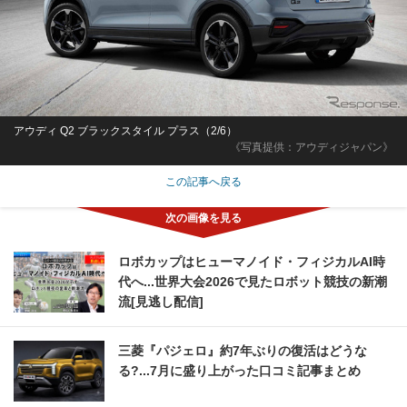
アウディ Q2 ブラックスタイル プラス（2/6）
《写真提供：アウディジャパン》
この記事へ戻る
ロボカップはヒューマノイド・フィジカルAI時
代へ...世界大会2026で見たロボット競技の新潮
流[見逃し配信]
三菱『パジェロ』約7年ぶりの復活はどうな
る?...7月に盛り上がった口コミ記事まとめ