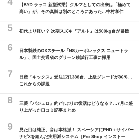
【BYD ラッコ 新型試乗】クルマとしての出来は「極めて
高い」が、その真髄は別のところにあった…中村孝仁
初代より軽い？ 次期スズキ『アルト』は500kg台が目標
日本製鉄のGXスチール「NSカーボレックス ニュートラ
ル」、国土交通省のグリーン鉄試行工事に採用
日産『キックス』受注1万1388台、上級グレードが86％…
これからの課題
三菱『パジェロ』約7年ぶりの復活はどうなる？…7月に盛
り上がった口コミ記事まとめ
見た目は純正、音は本格派！ スペーシアにPHD＋サイバー
ナビXを組んだ実用派システム［Pro Shop インストー