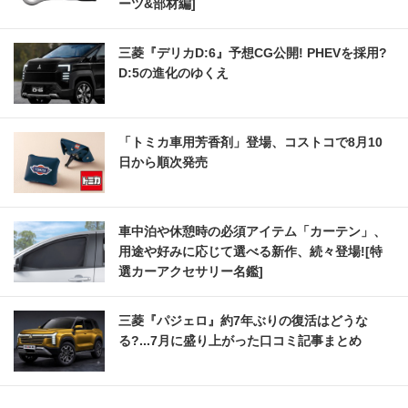
ーツ&部材編]
三菱『デリカD:6』予想CG公開! PHEVを採用?
D:5の進化のゆくえ
「トミカ車用芳香剤」登場、コストコで8月10
日から順次発売
車中泊や休憩時の必須アイテム「カーテン」、
用途や好みに応じて選べる新作、続々登場![特
選カーアクセサリー名鑑]
三菱『パジェロ』約7年ぶりの復活はどうな
る?...7月に盛り上がった口コミ記事まとめ