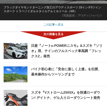
ブラックダイヤモンドターニング加工のアウディスポーツ 18インチ5ツイン
スポーク トラペゾイダルスタイルアルミホイール（4/6）
《写真提供：アウディジャパン》
この記事へ戻る
日産『ノートe-POWERニスモ』&スズキ『ソリ
オ』用、テインのフルスペック車高調「フレッ
クスZ」発売
バイク初心者に「安全に楽しく上達」を伝授、
基本操作からツーリングまで
スズキ『Vストローム250SX』を快適ローダウ
ン! デイトナ、ゲル入りローダウンシート発売