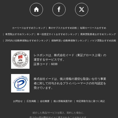
カーリースおすすめランキング
車のサブスクおすすめ比較
短期カーリースおすすめ
車買取おすすめランキング
車一括査定サイトおすすめランキング
廃車買取業者おすすめランキング
20代向け自動車保険おすすめランキング
保険料安い自動車保険ランキング
バイク買取おすすめ比較
レスポンスは、株式会社イード（東証グロース上場）の
運営するサービスです。
証券コード：6038
株式会社イードは、個人情報の適切な取扱いを行う事業
者に対して付与されるプライバシーマークの付与認定を
受けています。
お問合せ
広告掲載
会社概要
個人情報保護方針
特定商取引法に基づく表記
紹介した商品/サービスを購入、契約した場合に、
売上の一部が弊社サイトに還元されることがあります。