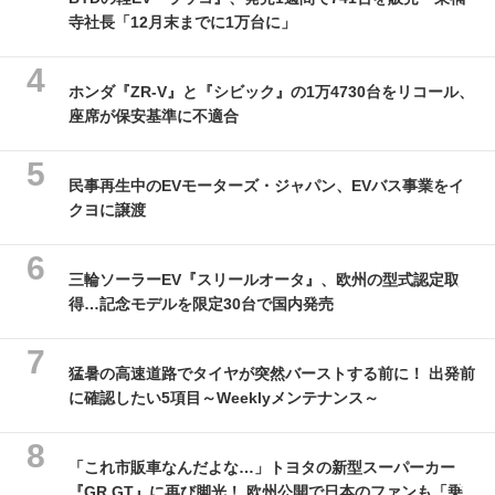
寺社長「12月末までに1万台に」
ホンダ『ZR-V』と『シビック』の1万4730台をリコール、
座席が保安基準に不適合
民事再生中のEVモーターズ・ジャパン、EVバス事業をイ
クヨに譲渡
三輪ソーラーEV『スリールオータ』、欧州の型式認定取
得…記念モデルを限定30台で国内発売
猛暑の高速道路でタイヤが突然バーストする前に！ 出発前
に確認したい5項目～Weeklyメンテナンス～
「これ市販車なんだよな…」トヨタの新型スーパーカー
『GR GT』に再び脚光！ 欧州公開で日本のファンも「乗