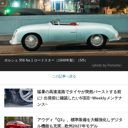
ポルシェ 356 No.1 ロードスター（1948年製）（5/5）
《photo by Porsche》
この記事へ戻る
猛暑の高速道路でタイヤが突然バーストする前
に! 出発前に確認したい5項目~Weeklyメンテナ
ンス~
アウディ『Q3』、標準装備を大幅強化しデジタ
ル機能も充実...欧州2027年モデル