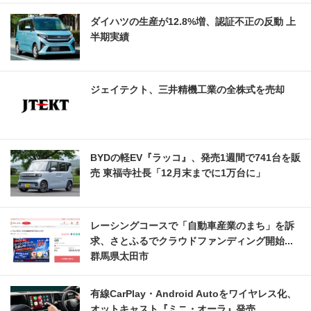
ダイハツの生産が12.8%増、認証不正の反動 上
半期実績
ジェイテクト、三井精機工業の全株式を売却
BYDの軽EV『ラッコ』、発売1週間で741台を販
売 東福寺社長「12月末までに1万台に」
レーシングコースで「自動車産業のまち」を訴
求、さとふるでクラウドファンディング開始...
群馬県太田市
有線CarPlay・Android Autoをワイヤレス化、
オットキャスト『ミニ・オーラ』発売