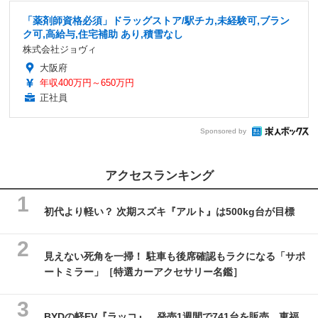
「薬剤師資格必須」ドラッグストア/駅チカ,未経験可,ブラン
ク可,高給与,住宅補助 あり,積雪なし
株式会社ジョヴィ
大阪府
年収400万円～650万円
正社員
Sponsored by
アクセスランキング
初代より軽い？ 次期スズキ『アルト』は500kg台が目標
見えない死角を一掃！ 駐車も後席確認もラクになる「サポ
ートミラー」［特選カーアクセサリー名鑑］
BYDの軽EV『ラッコ』、発売1週間で741台を販売 東福