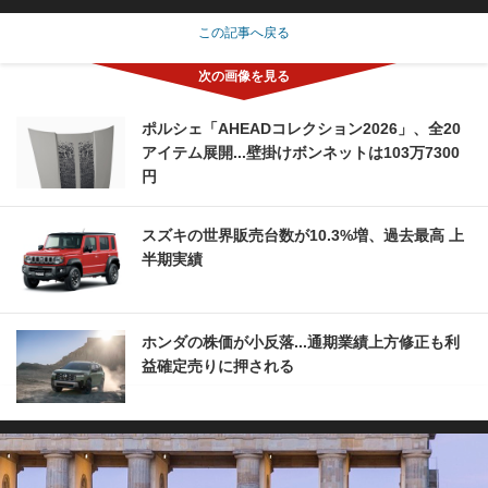
この記事へ戻る
ポルシェ「AHEADコレクション2026」、全20
アイテム展開...壁掛けボンネットは103万7300
円
スズキの世界販売台数が10.3%増、過去最高 上
半期実績
ホンダの株価が小反落...通期業績上方修正も利
益確定売りに押される