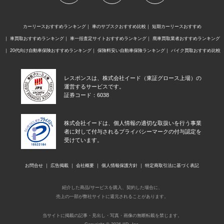
カーリースおすすめランキング
車のサブスクおすすめ比較
短期カーリースおすすめ
車買取おすすめランキング
車一括査定サイトおすすめランキング
廃車買取業者おすすめランキング
20代向け自動車保険おすすめランキング
保険料安い自動車保険ランキング
バイク買取おすすめ比較
レスポンスは、株式会社イード（東証グロース上場）の
運営するサービスです。
証券コード：6038
株式会社イードは、個人情報の適切な取扱いを行う事業
者に対して付与されるプライバシーマークの付与認定を
受けています。
お問合せ
広告掲載
会社概要
個人情報保護方針
特定商取引法に基づく表記
紹介した商品/サービスを購入、契約した場合に、
売上の一部が弊社サイトに還元されることがあります。
当サイトに掲載の記事・見出し・写真・画像の無断転載を禁じます。