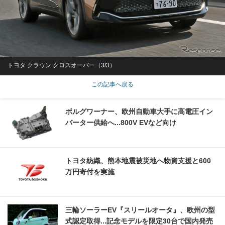
トヨタ クラウン クロスオーバー（3/3）
この記事へ戻る
ボルグワーナー、欧州自動車大手に高電圧イン
バーター供給へ...800V EVなど向け
トヨタ紡織、熊本地震被災地へ物資支援と600
万円寄付を実施
三輪ソーラーEV『スリールオータ』、欧州の型
式認定取得...記念モデルを限定30台で国内発売