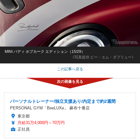
MINI パディ ホプカーク エディション（15/29）
《写真提供 ビー・エム・ダブリュー》
この記事へ戻る
パーソナルトレーナー/独立支援あり/内定まで約2週間
PERSONAL GYM「BeeLUXe」 麻布十番店
東京都
月給31万4,000円～70万円
正社員