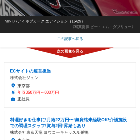
MINI パディ ホプカーク エディション（16/29）
《写真提供 ビー・エム・ダブリュー》
この記事へ戻る
ECサイトの運営担当
株式会社ジュン
東京都
年収350万円～800万円
正社員
料理好きを仕事に!月給22万円〜!無資格未経験OK!介護施設
での調理スタッフ!賞与2回!昇給もあり
株式会社東京天竜 ヨウコーキャッスル巣鴨