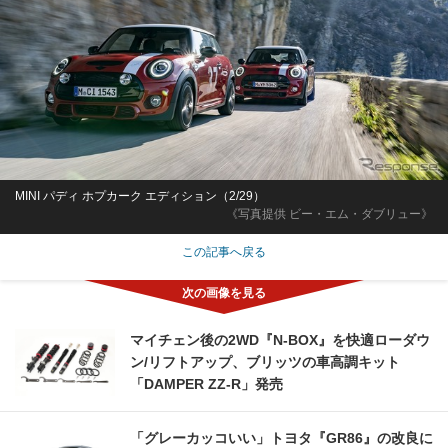
MINI パディ ホプカーク エディション（2/29）
《写真提供 ビー・エム・ダブリュー》
この記事へ戻る
マイチェン後の2WD『N-BOX』を快適ローダウ
ン/リフトアップ、ブリッツの車高調キット
「DAMPER ZZ-R」発売
「グレーカッコいい」トヨタ『GR86』の改良に