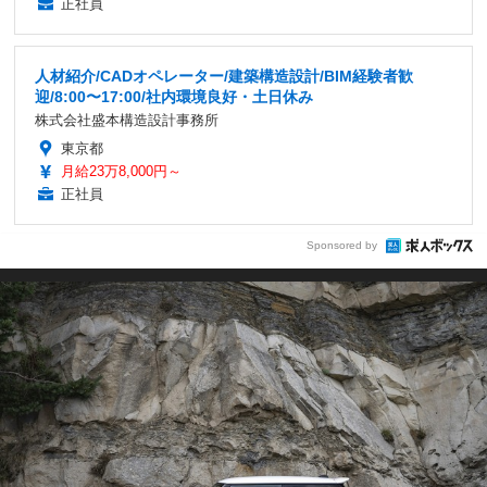
正社員
人材紹介/CADオペレーター/建築構造設計/BIM経験者歓
迎/8:00〜17:00/社内環境良好・土日休み
株式会社盛本構造設計事務所
東京都
月給23万8,000円～
正社員
Sponsored by