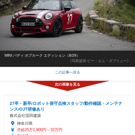
MINI パディ ホプカーク エディション（8/29）
《写真提供 ビー・エム・ダブリュー》
この記事へ戻る
27卒・新卒/ロボット保守点検スタッフ/動作確認・メンテナ
ンス/OJT研修あり
株式会社窪田建築
神奈川県
月給25万1,900円～32万円