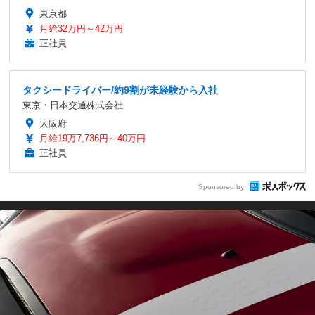
東京都
月給32万円～42万円
正社員
タクシードライバー/約9割が未経験から入社
東京・日本交通株式会社
大阪府
月給19万7,736円～40万円
正社員
Sponsored by