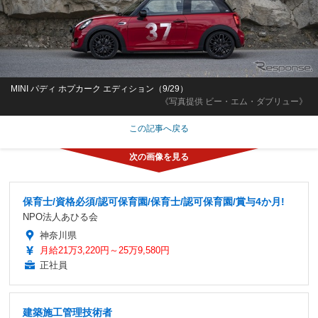
MINI パディ ホプカーク エディション（9/29）
《写真提供 ビー・エム・ダブリュー》
この記事へ戻る
保育士/資格必須/認可保育園/保育士/認可保育園/賞与4か月!
NPO法人あひる会
神奈川県
月給21万3,220円～25万9,580円
正社員
建築施工管理技術者