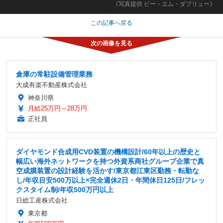
《写真提供 ビー・エム・ダブリュー》
この記事へ戻る
倉庫の常駐設備管理業務
大成有楽不動産株式会社
神奈川県
月給25万円～28万円
正社員
ダイヤモンド合成用CVD装置の機構設計/60年以上の歴史と
幅広い海外ネットワークを持つ外資系商社グループ企業で真
空成膜装置の設計経験を活かす/東京都江東区勤務・転勤な
し/年収目安500万以上×完全週休2日・年間休日125日/フレッ
クスタイム制/年収500万円以上
日総工産株式会社
東京都