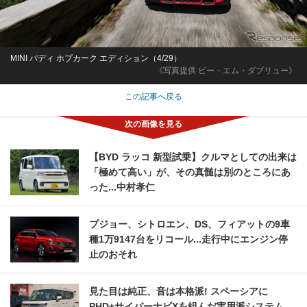
MINI パディ ホプカーク エディション（4/29）
《写真提供 ビー・エム・ダブリュー》
この記事へ戻る
【BYD ラッコ 新型試乗】クルマとしての出来は
「極めて高い」が、その真髄は別のところにあ
った...中村孝仁
プジョー、シトロエン、DS、フィアットの9車
種1万9147台をリコール...走行中にエンジン停
止のおそれ
見た目は純正、音は本格派! スペーシアに
PHD+サイバーナビXを組んだ実用派システム