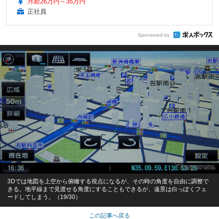
月給26万円～35万円
正社員
Sponsored by
3Dでは地図を上空から俯瞰する視点になるが、その時の角度を自由に調整で
きる。地平線まで見渡せる角度にすることもできるが、遠景は白っぽくフェ
ードしてしまう。（19/30）
この記事へ戻る