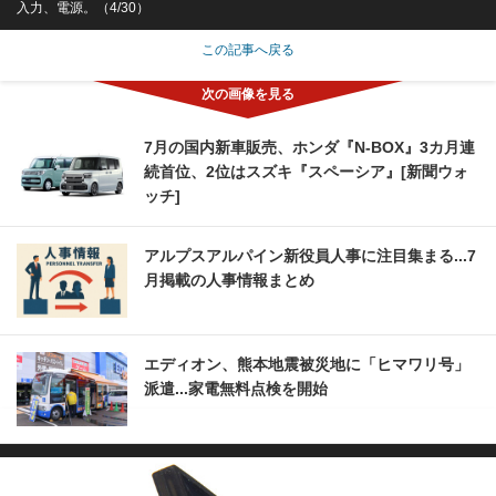
入力、電源。（4/30）
この記事へ戻る
7月の国内新車販売、ホンダ『N-BOX』3カ月連
続首位、2位はスズキ『スペーシア』[新聞ウォ
ッチ]
アルプスアルパイン新役員人事に注目集まる...7
月掲載の人事情報まとめ
エディオン、熊本地震被災地に「ヒマワリ号」
派遣...家電無料点検を開始