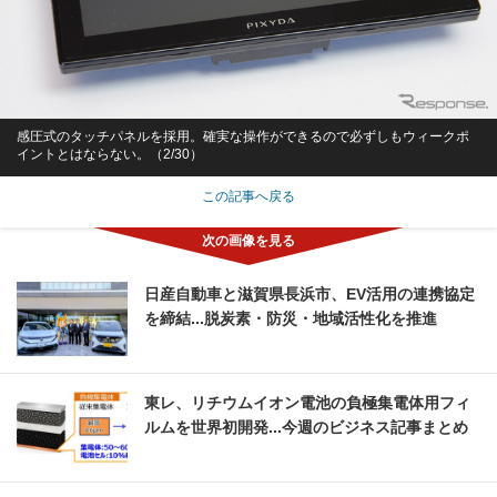
感圧式のタッチパネルを採用。確実な操作ができるので必ずしもウィークポ
イントとはならない。（2/30）
この記事へ戻る
日産自動車と滋賀県長浜市、EV活用の連携協定
を締結...脱炭素・防災・地域活性化を推進
東レ、リチウムイオン電池の負極集電体用フィ
ルムを世界初開発...今週のビジネス記事まとめ