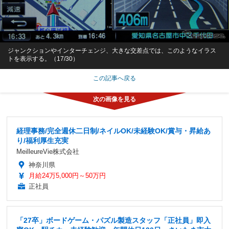
ジャンクションやインターチェンジ、大きな交差点では、このようなイラス
トを表示する。（17/30）
この記事へ戻る
経理事務/完全週休二日制/ネイルOK/未経験OK/賞与・昇給あ
り/福利厚生充実
MeilleureVie株式会社
神奈川県
月給24万5,000円～50万円
正社員
「27卒」ボードゲーム・パズル製造スタッフ「正社員」即入