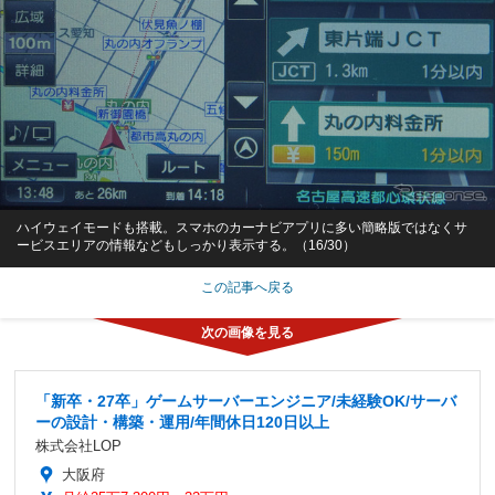
ハイウェイモードも搭載。スマホのカーナビアプリに多い簡略版ではなくサ
ービスエリアの情報などもしっかり表示する。（16/30）
この記事へ戻る
「新卒・27卒」ゲームサーバーエンジニア/未経験OK/サーバ
ーの設計・構築・運用/年間休日120日以上
株式会社LOP
大阪府