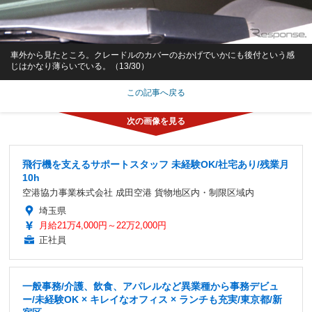
車外から見たところ。クレードルのカバーのおかげでいかにも後付という感
じはかなり薄らいでいる。（13/30）
この記事へ戻る
飛行機を支えるサポートスタッフ 未経験OK/社宅あり/残業月
10h
空港協力事業株式会社 成田空港 貨物地区内・制限区域内
埼玉県
月給21万4,000円～22万2,000円
正社員
一般事務/介護、飲食、アパレルなど異業種から事務デビュ
ー/未経験OK × キレイなオフィス × ランチも充実/東京都/新