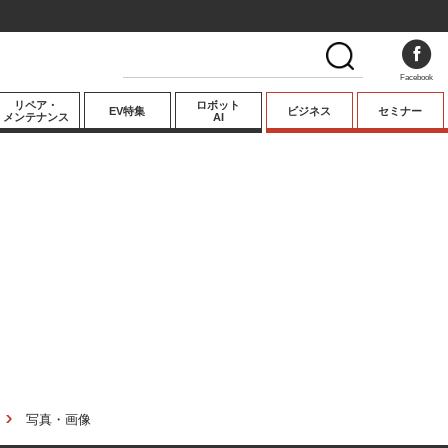
Facebook
リペア・
ロボット
EV特集
ビジネス
セミナー
メンテナンス
AI
プレミアム
業界動向
テクノロジー
キーパーソンイ
ンタビュー
写真・画像