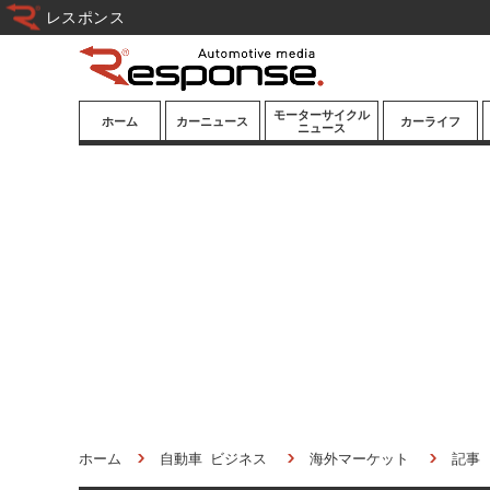
レスポンス
モーターサイクル
ホーム
カーニュース
カーライフ
ニュース
ニューモデル
ニューモデル
カスタマイズ
試乗記
試乗記
カーグッズ
道路交通/社会
カーオーディオ
鉄道
モータースポー
ツ/エンタメ
船舶
航空
宇宙
ホーム
自動車 ビジネス
海外マーケット
記事