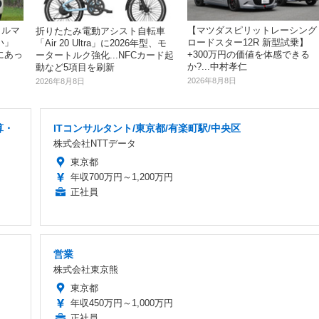
クルマ
【マツダスピリットレーシング
折りたたみ電動アシスト自転車
い」
ロードスター12R 新型試乗】
「Air 20 Ultra」に2026年型、モ
にあっ
+300万円の価値を体感できる
ータートルク強化...NFCカード起
か?...中村孝仁
動など5項目を刷新
2026年8月8日
2026年8月8日
算・
ITコンサルタント/東京都/有楽町駅/中央区
株式会社NTTデータ
東京都
年収700万円～1,200万円
正社員
営業
株式会社東京熊
東京都
年収450万円～1,000万円
正社員