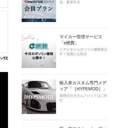
る、参加する
マイカー管理サービス
「e燃費」
リアルタイムガソリン価格表示
中！電費にも対応
輸入車カスタム専門メデ
ィア「［HYPEMOD］」
最新のカスタムトレンドはこれ
だ