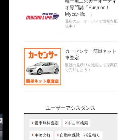
唯一無二のカーオーディ
オ専門誌「Push on！
Mycar-life」」
最新のカーオーディオ情報を配
信中！
カーセンサー簡単ネット
車査定
数社の見積りを比較して最高額
で売却しよう！
ユーザーアシスタンス
愛車無料査定
中古車検索
車検比較
自動車保険一括見積り