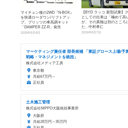
【BYD ラッコ 新型試乗】
マイチェン後の2WD『N-BOX』
としての出来は「極めて高
を快適ローダウン/リフトアッ
が、その真髄は別のところ
プ、ブリッツの車高調キット
た...中村孝仁
「DAMPER ZZ-R」発売
2026年8月7日
2026年8月8日
マーケティング責任者 部長候補 「東証グロース上場/予
戦略・マネジメントを統括」
株式会社メディア工房
東京都
月給67万円～
正社員
土木施工管理
株式会社NIPPO大阪統括事業所
大阪府
月給28万円～35万円
正社員