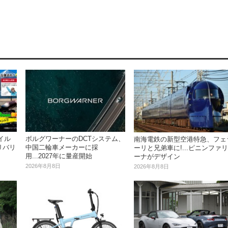
イル
ボルグワーナーのDCTシステム、
南海電鉄の新型空港特急、フェ
リバリ
中国二輪車メーカーに採
ーリと兄弟車に!...ピニンファリ
用...2027年に量産開始
ーナがデザイン
2026年8月8日
2026年8月8日