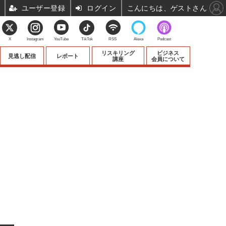
ユーザー登録
ログイン
こんにちは、ゲストさん
X
Instagram
YouTube
TikTok
RSS
Alexa
Podcast
リスキリング
ビジネス
見逃し配信
レポート
講座
会員について