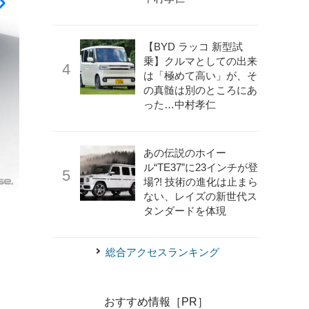
【BYD ラッコ 新型試
乗】クルマとしての出来
は「極めて高い」が、そ
の真髄は別のところにあ
った…中村孝仁
あの伝説のホイー
ル“TE37”に23インチが登
場?! 技術の進化は止まら
ない、レイズの新世代ス
ボルボ V40 クロスカントリー
タンダードを体現
総合アクセスランキング
おすすめ情報［PR］