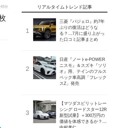
時45分
リアルタイムトレンド記事
枚
三菱『パジェロ』約7年
ぶりの復活はどうな
る？…7月に盛り上がっ
た口コミ記事まとめ
日産『ノートe-POWER
ニスモ』＆スズキ『ソリ
オ』用、テインのフルス
ペック車高調「フレック
スZ」発売
【マツダスピリットレー
シング ロードスター12R
新型試乗】＋300万円の
価値を体感できるか？…
中村孝仁