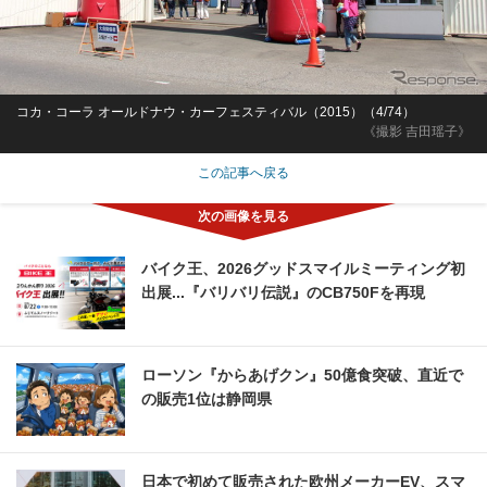
コカ・コーラ オールドナウ・カーフェスティバル（2015）（4/74）
《撮影 吉田瑶子》
この記事へ戻る
バイク王、2026グッドスマイルミーティング初
出展...『バリバリ伝説』のCB750Fを再現
ローソン『からあげクン』50億食突破、直近で
の販売1位は静岡県
日本で初めて販売された欧州メーカーEV、スマ