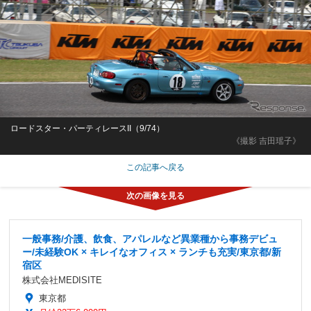
ロードスター・パーティレースII（9/74）
《撮影 吉田瑶子》
この記事へ戻る
一般事務/介護、飲食、アパレルなど異業種から事務デビュ
ー/未経験OK × キレイなオフィス × ランチも充実/東京都/新
宿区
株式会社MEDISITE
東京都