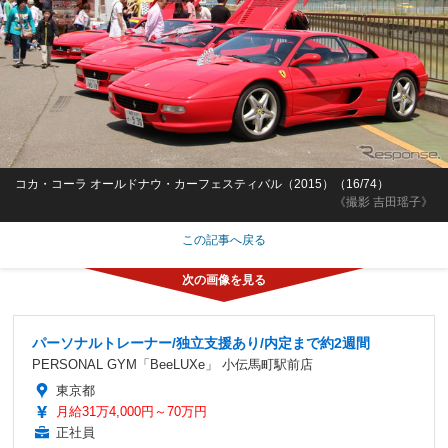
コカ・コーラ オールドナウ・カーフェスティバル（2015）（16/74）
《撮影 吉田瑶子》
この記事へ戻る
パーソナルトレーナー/独立支援あり/内定まで約2週間
PERSONAL GYM「BeeLUXe」 小伝馬町駅前店
東京都
月給31万4,000円～70万円
正社員