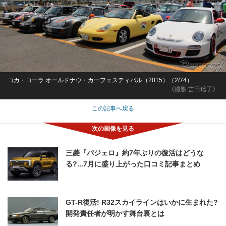
コカ・コーラ オールドナウ・カーフェスティバル（2015）（2/74）
《撮影 吉田瑶子》
この記事へ戻る
三菱『パジェロ』約7年ぶりの復活はどうな
る?...7月に盛り上がった口コミ記事まとめ
GT-R復活! R32スカイラインはいかに生まれた?
開発責任者が明かす舞台裏とは