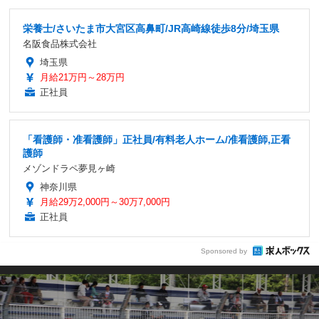
栄養士/さいたま市大宮区高鼻町/JR高崎線徒歩8分/埼玉県
名阪食品株式会社
埼玉県
月給21万円～28万円
正社員
「看護師・准看護師」正社員/有料老人ホーム/准看護師,正看
護師
メゾンドラペ夢見ヶ崎
神奈川県
月給29万2,000円～30万7,000円
正社員
Sponsored by