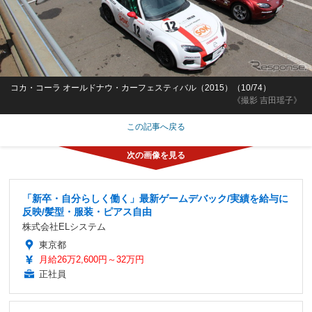
コカ・コーラ オールドナウ・カーフェスティバル（2015）（10/74）
《撮影 吉田瑶子》
この記事へ戻る
「新卒・自分らしく働く」最新ゲームデバック/実績を給与に
反映/髪型・服装・ピアス自由
株式会社ELシステム
東京都
月給26万2,600円～32万円
正社員