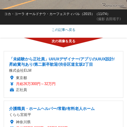
コカ・コーラ オールドナウ・カーフェスティバル（2015）（11/74）
《撮影 吉田瑶子》
この記事へ戻る
「未経験から正社員」UI/UXデザイナー/アプリのUIUX設計/
昇給賞与あり/第二新卒歓迎/渋谷区道玄坂2丁目
株式会社ELM
東京都
月給26万300円～32万円
正社員
介護職員・ホームヘルパー/常勤/有料老人ホーム
くらら宮前平
神奈川県