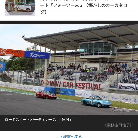
ート『フォーツーed』【懐かしのカーカタロ
グ】
ロードスター・パーティレースII（5/74）
《撮影 吉田瑶子》
この記事へ戻る