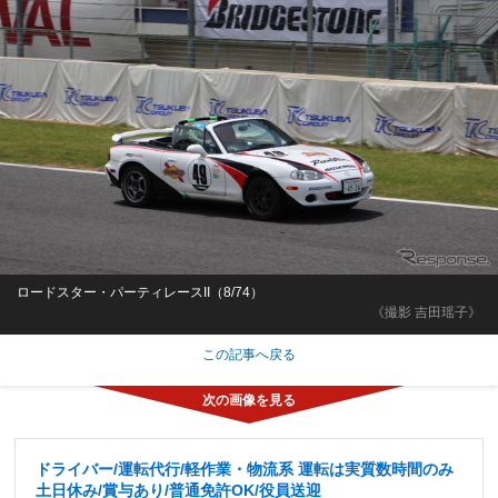
ロードスター・パーティレースII（8/74）
《撮影 吉田瑶子》
この記事へ戻る
ドライバー/運転代行/軽作業・物流系 運転は実質数時間のみ
土日休み/賞与あり/普通免許OK/役員送迎