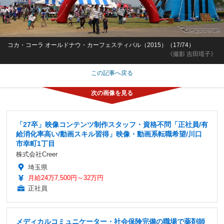
コカ・コーラ オールドナウ・カーフェスティバル（2015）（17/74）
《撮影 吉田瑶子》
この記事へ戻る
「27卒」映像コンテンツ制作スタッフ・資格不問「正社員/有
給消化率高い/動画スキル習得」映像・動画系転職希望/川口
市幸町1丁目
株式会社Creer
埼玉県
月給24万7,500円～32万円
正社員
メディカルコミュニケーター・社会保険完備の職場で薬剤師