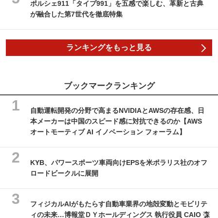
ポルシェ911「タイプ991」を五感で楽しむ、革新と古典
が融合した第7世代を徹底特集
ランキングをもっと見る
ブックマークランキング
自動運転開発の分野で高まるNVIDIAとAWSの存在感、日
本メーカーは中国のスピード感に対抗できるのか【AWS
オートモーティブ AI イノベーション フォーラム】
KYB、パワースポーツ車両向けEPSを米ポラリス社のオフ
ロードビークルに展開
フィジカルAIがもたらす自動車業界の地殻変動とモビリテ
ィの未来…博報堂ＤＹホールディングス 執行役員 CAIO 森