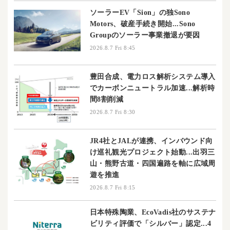
ソーラーEV「Sion」の独Sono
Motors、破産手続き開始...Sono
Groupのソーラー事業撤退が要因
2026.8.7 Fri 8:45
豊田合成、電力ロス解析システム導入
でカーボンニュートラル加速...解析時
間8割削減
2026.8.7 Fri 8:30
JR4社とJALが連携、インバウンド向
け巡礼観光プロジェクト始動...出羽三
山・熊野古道・四国遍路を軸に広域周
遊を推進
2026.8.7 Fri 8:15
日本特殊陶業、EcoVadis社のサステナ
ビリティ評価で「シルバー」認定...4