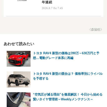
年連続
2026.8.7 Fri 7:45
《森脇稔》
あわせて読みたい
トヨタ RAV4 新型の価格は390万～630万円と予
想…電動グレード体系に再編
トヨタ RAV4 新型の競合は？ 価格帯別にライバル
を予想する
“空気圧が減る理由”を徹底解説！ 今日から始める
賢いタイヤ管理術～Weeklyメンテナンス～