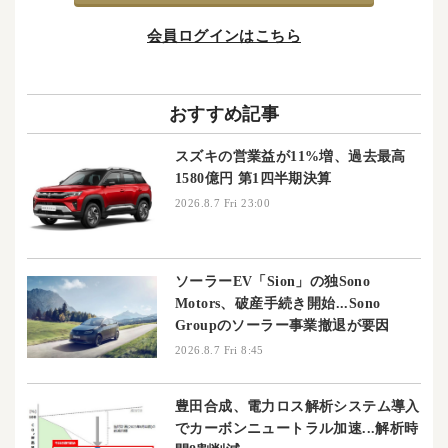
会員ログインはこちら
おすすめ記事
スズキの営業益が11%増、過去最高
1580億円 第1四半期決算
2026.8.7 Fri 23:00
ソーラーEV「Sion」の独Sono
Motors、破産手続き開始...Sono
Groupのソーラー事業撤退が要因
2026.8.7 Fri 8:45
豊田合成、電力ロス解析システム導入
でカーボンニュートラル加速...解析時