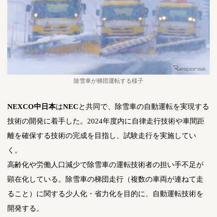
除雪車が梯団運転する様子
NEXCO中日本
は
NEC
と共同で、除雪車の自動運転を実現する
技術の開発に着手した。2024年度内に自律走行技術や車間距
離を確保する技術の完成を目指し、試験走行を実施してい
く。
高齢化や労働人口減少で除雪車の運転技術者の担い手不足が
顕在化している。除雪車の梯団走行（複数の車両が連ねて走
ること）に関する少人化・省力化を目的に、自動運転技術を
開発する。