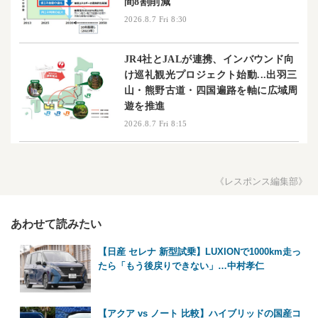
間8割削減
2026.8.7 Fri 8:30
JR4社とJALが連携、インバウンド向
け巡礼観光プロジェクト始動...出羽三
山・熊野古道・四国遍路を軸に広域周
遊を推進
2026.8.7 Fri 8:15
《レスポンス編集部》
あわせて読みたい
【日産 セレナ 新型試乗】LUXIONで1000km走っ
たら「もう後戻りできない」…中村孝仁
【アクア vs ノート 比較】ハイブリッドの国産コ