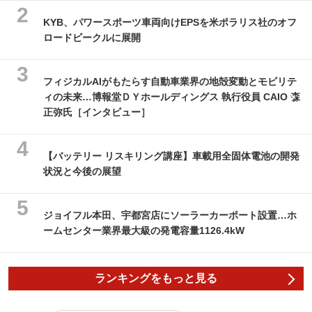
KYB、パワースポーツ車両向けEPSを米ポラリス社のオフ
ロードビークルに展開
フィジカルAIがもたらす自動車業界の地殻変動とモビリテ
ィの未来…博報堂ＤＹホールディングス 執行役員 CAIO 森
正弥氏［インタビュー］
【バッテリー リスキリング講座】車載用全固体電池の開発
状況と今後の展望
ジョイフル本田、宇都宮店にソーラーカーポート設置…ホ
ームセンター業界最大級の発電容量1126.4kW
ランキングをもっと見る