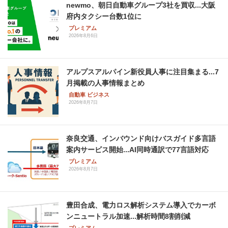
newmo、朝日自動車グループ3社を買収...大阪
府内タクシー台数1位に
プレミアム
2026年8月6日
アルプスアルパイン新役員人事に注目集まる...7
月掲載の人事情報まとめ
自動車 ビジネス
2026年8月7日
奈良交通、インバウンド向けバスガイド多言語
案内サービス開始...AI同時通訳で77言語対応
プレミアム
2026年8月7日
豊田合成、電力ロス解析システム導入でカーボ
ンニュートラル加速...解析時間8割削減