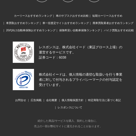
カーリースおすすめランキング
車のサブスクおすすめ比較
短期カーリースおすすめ
車買取おすすめランキング
車一括査定サイトおすすめランキング
廃車買取業者おすすめランキング
20代向け自動車保険おすすめランキング
保険料安い自動車保険ランキング
バイク買取おすすめ比較
レスポンスは、株式会社イード（東証グロース上場）の
運営するサービスです。
証券コード：6038
株式会社イードは、個人情報の適切な取扱いを行う事業
者に対して付与されるプライバシーマークの付与認定を
受けています。
お問合せ
広告掲載
会社概要
個人情報保護方針
特定商取引法に基づく表記
レスポンスについて
紹介した商品/サービスを購入、契約した場合に、
売上の一部が弊社サイトに還元されることがあります。