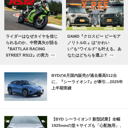
ライダーはなぜタイヤを信じ
DAMD『クロスビー ビーモア
られるのか、中野真矢が語る
／リトルD.』は“かわい
『BATTLAX RACING
い”も“ワイルド”も叶える。あ
STREET RS12』の実力
なたはどちらを選ぶ？
PR
PR
BYDの6月国内販売が過去最高512台
に、『シーライオン7』が牽引…2025年
上半期実績
【BYD シーライオン7 新型試乗】全幅
1925mmの堂々サイズも「心配無用」、