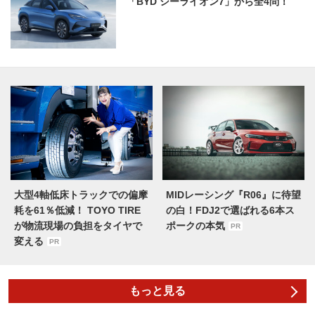
「BYD シーライオン7」から全4問！
大型4軸低床トラックでの偏摩
MIDレーシング『R06』に待望
耗を61％低減！ TOYO TIRE
の白！FDJ2で選ばれる6本ス
が物流現場の負担をタイヤで
ポークの本気
PR
変える
PR
もっと見る