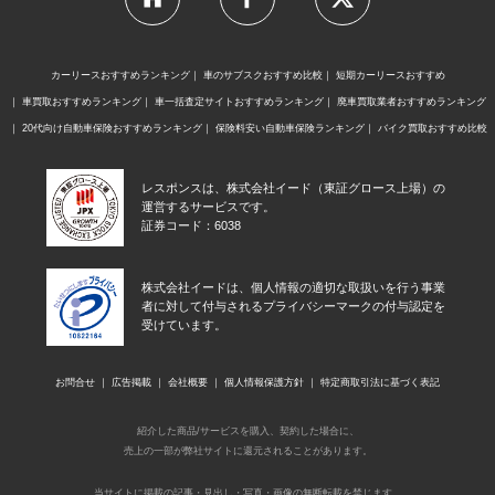
カーリースおすすめランキング
車のサブスクおすすめ比較
短期カーリースおすすめ
車買取おすすめランキング
車一括査定サイトおすすめランキング
廃車買取業者おすすめランキング
20代向け自動車保険おすすめランキング
保険料安い自動車保険ランキング
バイク買取おすすめ比較
レスポンスは、株式会社イード（東証グロース上場）の
運営するサービスです。
証券コード：6038
株式会社イードは、個人情報の適切な取扱いを行う事業
者に対して付与されるプライバシーマークの付与認定を
受けています。
お問合せ
広告掲載
会社概要
個人情報保護方針
特定商取引法に基づく表記
紹介した商品/サービスを購入、契約した場合に、
売上の一部が弊社サイトに還元されることがあります。
当サイトに掲載の記事・見出し・写真・画像の無断転載を禁じます。