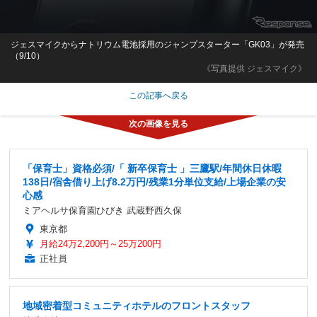
ジェスマイクからナトリウム電池採用のジャンプスターター「GK03」が発売
（9/10）
《写真提供 ジェスマイク》
この記事へ戻る
「保育士」資格必須/「 新卒保育士 」三鷹駅/年間休日休暇
138日/宿舎借り上げ8.2万円/残業1分単位支給/上場企業の安
心感
ミアヘルサ保育園ひびき 武蔵野西久保
東京都
月給24万2,200円～25万200円
正社員
地域密着型コミュニティホテルのフロントスタッフ