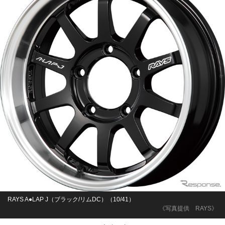
RAYS A●LAP J（ブラック/リムDC）（10/41）
《写真提供 RAYS》