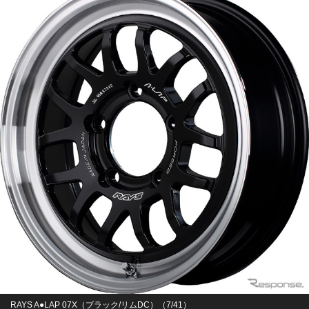
RAYS A●LAP 07X（ブラック/リムDC）（7/41）