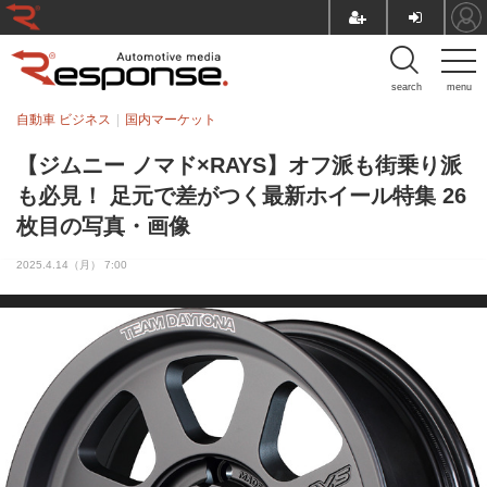
search
menu
自動車 ビジネス
国内マーケット
【ジムニー ノマド×RAYS】オフ派も街乗り派
も必見！ 足元で差がつく最新ホイール特集 26
枚目の写真・画像
2025.4.14（月） 7:00