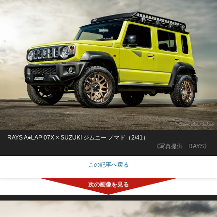
RAYS A●LAP 07X × SUZUKI ジムニー ノマド（2/41）
《写真提供 RAYS》
この記事へ戻る