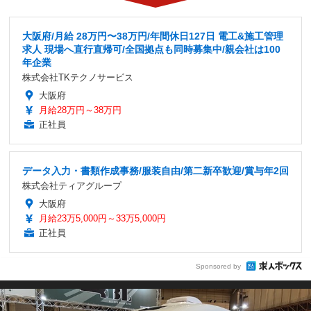
大阪府/月給 28万円〜38万円/年間休日127日 電工&施工管理
求人 現場へ直行直帰可/全国拠点も同時募集中/親会社は100
年企業
株式会社TKテクノサービス
大阪府
月給28万円～38万円
正社員
データ入力・書類作成事務/服装自由/第二新卒歓迎/賞与年2回
株式会社ティアグループ
大阪府
月給23万5,000円～33万5,000円
正社員
Sponsored by