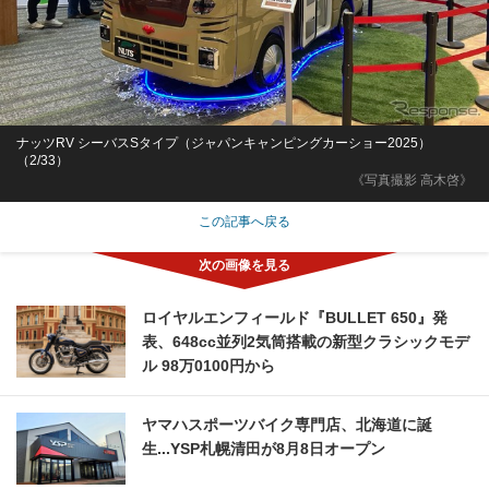
ナッツRV シーバスSタイプ（ジャパンキャンピングカーショー2025）
（2/33）
《写真撮影 高木啓》
この記事へ戻る
ロイヤルエンフィールド『BULLET 650』発
表、648cc並列2気筒搭載の新型クラシックモデ
ル 98万0100円から
ヤマハスポーツバイク専門店、北海道に誕
生...YSP札幌清田が8月8日オープン