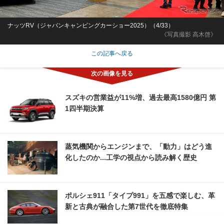
ナッツRV（ジャパンキャンピングカーショー2025）（4/33）
《写真撮影 高木啓》
この記事へ戻る
スズキの営業益が11%増、過去最高1580億円 第
1四半期決算
蒸気機関からエンジンまで、「動力」はどう進
化したのか...工学の視点から読み解く歴史
ポルシェ911「タイプ991」を五感で楽しむ、革
新と古典が融合した第7世代を徹底特集