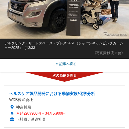
デルタリンク・サードスペース・ブレス54SL（ジャパンキャンピングカーシ
ョー2025）（13/33）
《写真撮影 高木啓》
この記事へ戻る
ヘルスケア製品開発における動物実験/化学分析
WDB株式会社
神奈川県
月給29万900円～34万5,900円
正社員 / 派遣社員