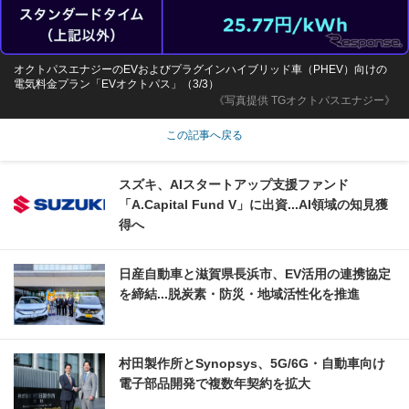
オクトパスエナジーのEVおよびプラグインハイブリッド車（PHEV）向けの
電気料金プラン「EVオクトパス」（3/3）
《写真提供 TGオクトパスエナジー》
この記事へ戻る
スズキ、AIスタートアップ支援ファンド
「A.Capital Fund V」に出資...AI領域の知見獲
得へ
日産自動車と滋賀県長浜市、EV活用の連携協定
を締結...脱炭素・防災・地域活性化を推進
村田製作所とSynopsys、5G/6G・自動車向け
電子部品開発で複数年契約を拡大