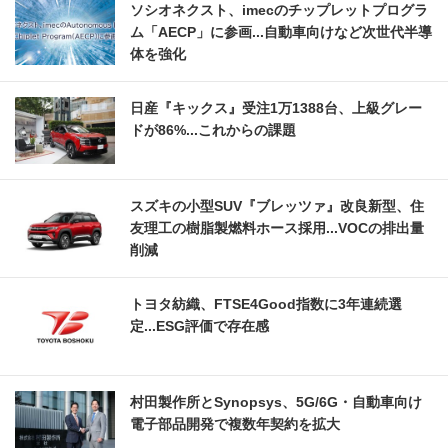
ソシオネクスト、imecのチップレットプログラ
ム「AECP」に参画...自動車向けなど次世代半導
体を強化
日産『キックス』受注1万1388台、上級グレー
ドが86%...これからの課題
スズキの小型SUV『ブレッツァ』改良新型、住
友理工の樹脂製燃料ホース採用...VOCの排出量
削減
トヨタ紡織、FTSE4Good指数に3年連続選
定...ESG評価で存在感
村田製作所とSynopsys、5G/6G・自動車向け
電子部品開発で複数年契約を拡大