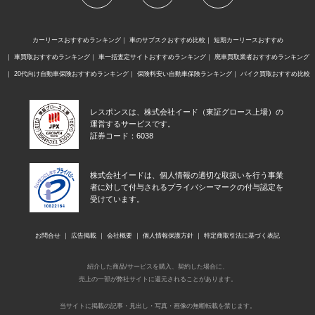
カーリースおすすめランキング
車のサブスクおすすめ比較
短期カーリースおすすめ
車買取おすすめランキング
車一括査定サイトおすすめランキング
廃車買取業者おすすめランキング
20代向け自動車保険おすすめランキング
保険料安い自動車保険ランキング
バイク買取おすすめ比較
レスポンスは、株式会社イード（東証グロース上場）の
運営するサービスです。
証券コード：6038
株式会社イードは、個人情報の適切な取扱いを行う事業
者に対して付与されるプライバシーマークの付与認定を
受けています。
お問合せ
広告掲載
会社概要
個人情報保護方針
特定商取引法に基づく表記
紹介した商品/サービスを購入、契約した場合に、
売上の一部が弊社サイトに還元されることがあります。
当サイトに掲載の記事・見出し・写真・画像の無断転載を禁じます。