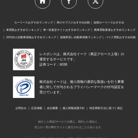
カーリースおすすめランキング
車のサブスクおすすめ比較
短期カーリースおすすめ
車買取おすすめランキング
車一括査定サイトおすすめランキング
廃車買取業者おすすめランキング
20代向け自動車保険おすすめランキング
保険料安い自動車保険ランキング
バイク買取おすすめ比較
レスポンスは、株式会社イード（東証グロース上場）の
運営するサービスです。
証券コード：6038
株式会社イードは、個人情報の適切な取扱いを行う事業
者に対して付与されるプライバシーマークの付与認定を
受けています。
お問合せ
広告掲載
会社概要
個人情報保護方針
特定商取引法に基づく表記
紹介した商品/サービスを購入、契約した場合に、
売上の一部が弊社サイトに還元されることがあります。