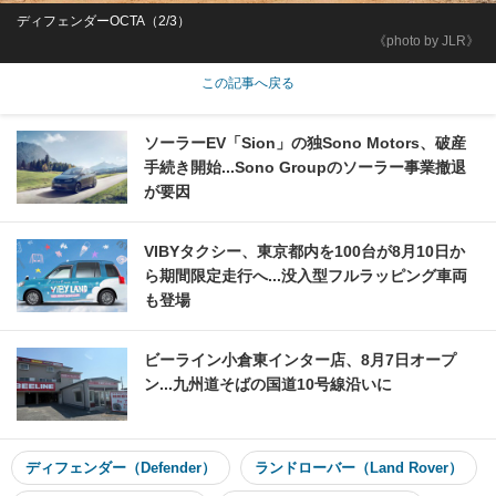
ディフェンダーOCTA（2/3）
《photo by JLR》
この記事へ戻る
ソーラーEV「Sion」の独Sono Motors、破産
手続き開始...Sono Groupのソーラー事業撤退
が要因
VIBYタクシー、東京都内を100台が8月10日か
ら期間限定走行へ...没入型フルラッピング車両
も登場
ビーライン小倉東インター店、8月7日オープ
ン...九州道そばの国道10号線沿いに
ディフェンダー（Defender）
ランドローバー（Land Rover）