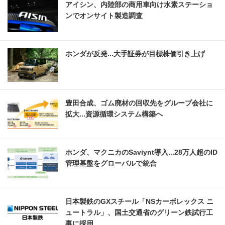
アイシン、内陸部の商用車向け水素ステーショ
ンでオンサイト製造調査
ホンダが反発...大手証券が目標株価引き上げ
豊田合成、ゴム廃材の回収先をグループ会社に
拡大...資源循環システム構築へ
ホンダ、マクニカのSaviynt導入...28万人超のID
管理基盤をグローバルで統合
日本製鉄のGXスチール「NSカーボレックス ニ
ュートラル」、国土交通省のグリーン鉄試行工
事に採用