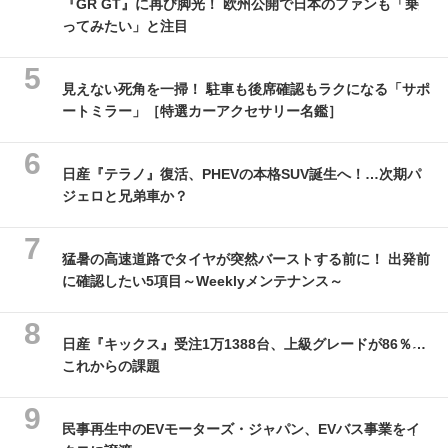
『GR GT』に再び脚光！ 欧州公開で日本のファンも「乗
ってみたい」と注目
見えない死角を一掃！ 駐車も後席確認もラクになる「サポ
ートミラー」［特選カーアクセサリー名鑑］
日産『テラノ』復活、PHEVの本格SUV誕生へ！…次期パ
ジェロと兄弟車か？
猛暑の高速道路でタイヤが突然バーストする前に！ 出発前
に確認したい5項目～Weeklyメンテナンス～
日産『キックス』受注1万1388台、上級グレードが86％…
これからの課題
民事再生中のEVモーターズ・ジャパン、EVバス事業をイ