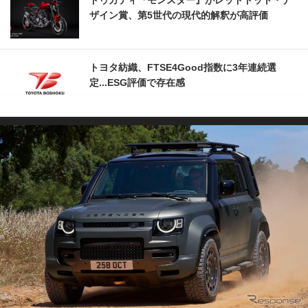
ドゥカティ『モンスター』がレッドドット・デ
ザイン賞、第5世代の現代的解釈が高評価
トヨタ紡織、FTSE4Good指数に3年連続選
定...ESG評価で存在感