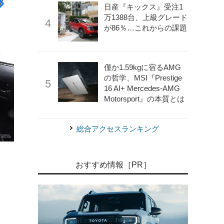
日産『キックス』受注1
万1388台、上級グレード
が86％…これからの課題
僅か1.59kgに宿るAMG
の哲学、MSI『Prestige
16 AI+ Mercedes-AMG
Motorsport』の本質とは
総合アクセスランキング
《写真提供 アルパイン》
DVR-DM1246A-IC装着イメー
おすすめ情報［PR］