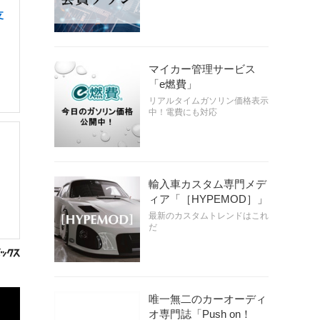
支
マイカー管理サービス
「e燃費」
リアルタイムガソリン価格表示
中！電費にも対応
輸入車カスタム専門メデ
ィア「［HYPEMOD］」
最新のカスタムトレンドはこれ
だ
唯一無二のカーオーディ
オ専門誌「Push on！