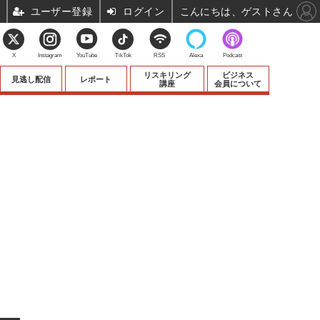
ユーザー登録
ログイン
こんにちは、ゲストさん
X
Instagram
YouTube
TikTok
RSS
Alexa
Podcast
リスキリング
ビジネス
見逃し配信
レポート
講座
会員について