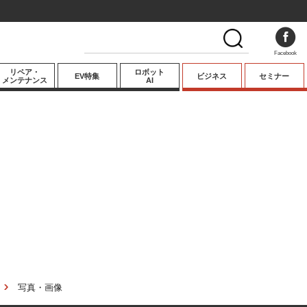
Facebook
リペア・
ロボット
EV特集
ビジネス
セミナー
メンテナンス
AI
プレミアム
業界動向
テクノロジー
キーパーソンイ
ンタビュー
写真・画像