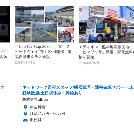
「Eco Car Cup 2026」、富士ス
エディオン、熊本地震被災地に
ンジ
ピードウェイで8月22日開催...電
「ヒマワリ号」派遣...家電無料
車内体
気自動車クラス新設
検を開始
2026年8月6日
2026年8月6日
スタ
ネットワーク監視スタッフ/機器管理・障害確認サポート/未
経験歓迎/土日祝休み・昇給あり
株式会社alBee
神奈川県
月給34万円～60万円
正社員