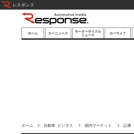
レスポンス
モーターサイクル
ホーム
カーニュース
カーライフ
ニュース
ニューモデル
ニューモデル
カスタマイズ
試乗記
試乗記
カーグッズ
道路交通/社会
カーオーディオ
鉄道
モータースポー
ツ/エンタメ
船舶
航空
宇宙
ホーム
自動車 ビジネス
国内マーケット
記事