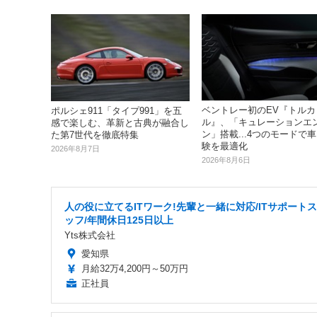
ベントレー初のEV『トルカ
ポルシェ911「タイプ991」を五
ル』、「キュレーションエ
感で楽しむ、革新と古典が融合し
ン」搭載...4つのモードで
た第7世代を徹底特集
験を最適化
2026年8月7日
2026年8月6日
人の役に立てるITワーク!先輩と一緒に対応/ITサポート
ッフ/年間休日125日以上
Yts株式会社
愛知県
月給32万4,200円～50万円
正社員