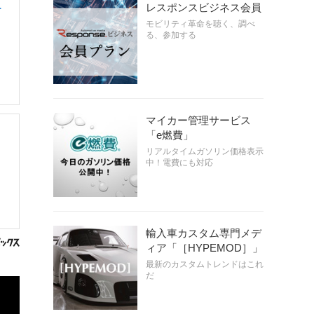
レスポンスビジネス会員
テ
モビリティ革命を聴く、調べ
る、参加する
マイカー管理サービス
「e燃費」
リアルタイムガソリン価格表示
中！電費にも対応
輸入車カスタム専門メデ
ィア「［HYPEMOD］」
最新のカスタムトレンドはこれ
だ