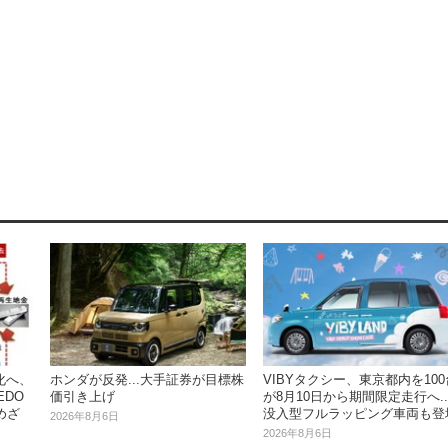
ホンダが反発...大手証券が目標株
VIBYタクシー、東京都内を100
化へ、
価引き上げ
が8月10日から期間限定走行へ..
EDO
没入型フルラッピング車両も登
めざ
2026年8月6日
2026年8月6日