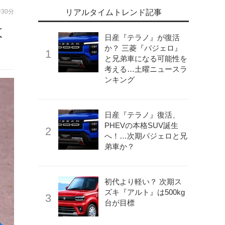
時30分
リアルタイムトレンド記事
枚
日産『テラノ』が復活
か？ 三菱『パジェロ』
と兄弟車になる可能性を
考える…土曜ニュースラ
ンキング
日産『テラノ』復活、
PHEVの本格SUV誕生
へ！…次期パジェロと兄
弟車か？
初代より軽い？ 次期ス
ズキ『アルト』は500kg
台が目標