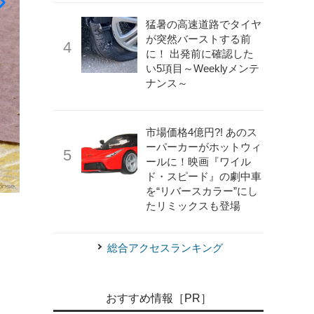
猛暑の高速道路でタイヤ
が突然バーストする前
に！ 出発前に確認した
い5項目～Weeklyメンテ
ナンス～
市場価格4億円?! あのス
ーパーカーがホットウィ
ールに！映画『ワイル
ド・スピード』の劇中車
を“リバースカラー”にし
《写真提供 タカラトミー》
【熊猫(ぱんだ)】 日野プロ
たリミックスも登場
総合アクセスランキング
おすすめ情報［PR］