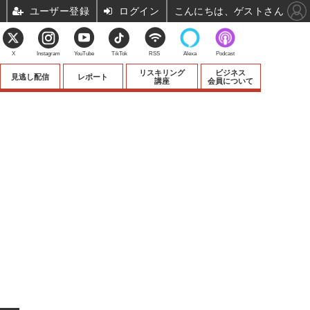
ユーザー登録
ログイン
こんにちは、ゲストさん
X
Instagram
YouTube
TikTok
RSS
Alexa
Podcast
リスキリング
ビジネス
見逃し配信
レポート
講座
会員について