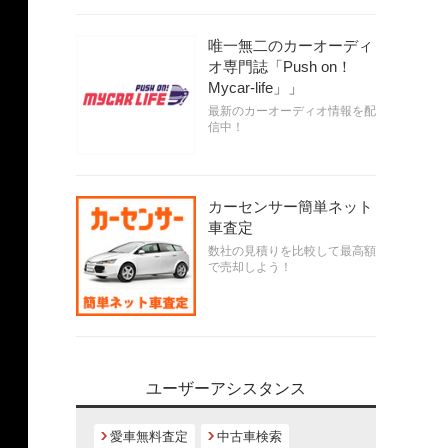
唯一無二のカーオーディ
オ専門誌「Push on！
Mycar-life」」
最新のカーオーディオ情報を配
信中！
カーセンサー簡単ネット
車査定
数社の見積りを比較して最高額
で売却しよう！
ユーザーアシスタンス
愛車無料査定
中古車検索