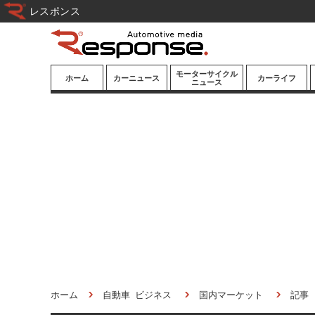
レスポンス
モーターサイクル
ホーム
カーニュース
カーライフ
ニュース
ニューモデル
ニューモデル
カスタマイズ
試乗記
試乗記
カーグッズ
道路交通/社会
カーオーディオ
鉄道
モータースポー
ツ/エンタメ
船舶
航空
宇宙
ホーム
自動車 ビジネス
国内マーケット
記事