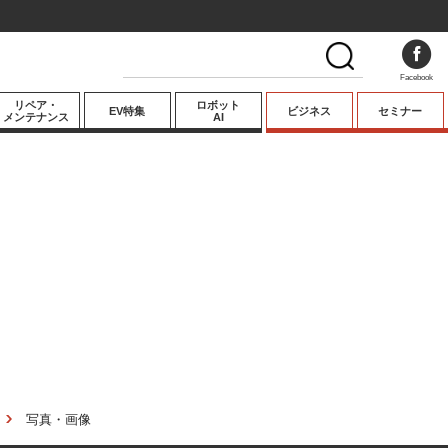
Facebook
リペア・
ロボット
EV特集
ビジネス
セミナー
メンテナンス
AI
プレミアム
業界動向
テクノロジー
キーパーソンイ
ンタビュー
写真・画像