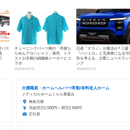
けバス
日産『テラノ』が復活か? 三菱
チューニングパーツ柄の「丹後ち
開
『パジェロ』と兄弟車になる可
りめんアロハシャツ」発売、トラ
応
性を考える...土曜ニュースラン
ストが京都の絹織物メーカーとコ
ング
ラボ
2026年8月7日
2026年8月7日
介護職員・ホームヘルパー/常勤/有料老人ホーム
メディカルホームくらら青葉台
神奈川県
月給25万2,000円～30万2,500円
正社員