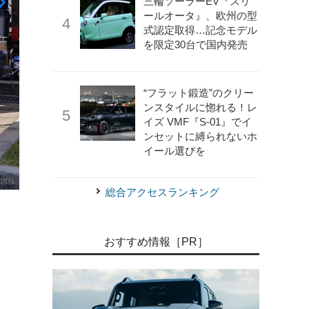
三輪ソーラーEV『スリ
ールオータ』、欧州の型
式認定取得…記念モデル
を限定30台で国内発売
“フラット鍛造”のクリー
ンスタイルに惚れる！レ
イズ VMF『S-01』でイ
ンセットに縛られないホ
イール選びを
総合アクセスランキング
《写真撮影 嶽宮三郎》
第4回カーフェスティバル in 川島
おすすめ情報［PR］