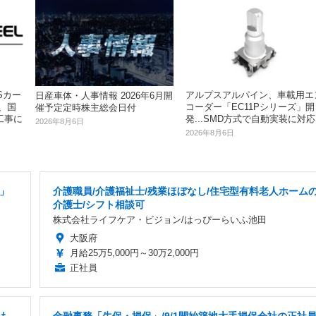
Sカー
アルプスアルパイン、車載用エ
日産車体・人事情報 2026年6月開
、国
コーダー「EC11Pシリーズ」開
催予定定時株主総会日付
工事に
発...SMD方式で自動実装に対応
2026年8月6日
2026年8月6日
日」
介護職員/介護福祉士/残業ほぼなし/住宅型有料老人ホーム
介護士/シフト相談可
株式会社ライフケア・ビジョン/はっぴーらいふ池田
大阪府
月給25万5,000円～30万2,000円
正社員