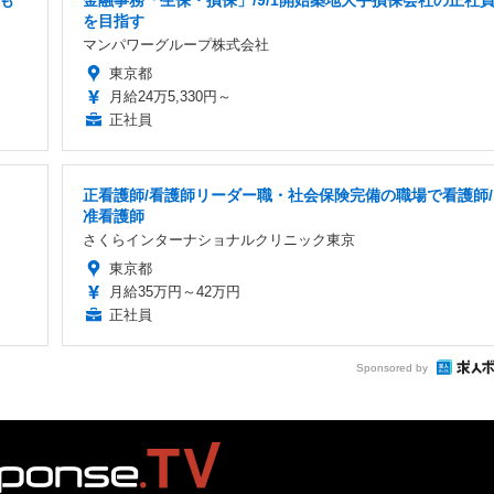
でも
金融事務「生保・損保」/9/1開始築地大手損保会社の正社
を目指す
マンパワーグループ株式会社
東京都
月給24万5,330円～
正社員
正看護師/看護師リーダー職・社会保険完備の職場で看護師/
准看護師
さくらインターナショナルクリニック東京
東京都
月給35万円～42万円
正社員
Sponsored by