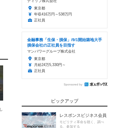
ディップ株式会社
東京都
年収416万円～538万円
正社員
金融事務「生保・損保」/9/1開始築地大手
損保会社の正社員を目指す
マンパワーグループ株式会社
東京都
月給24万5,330円～
正社員
Sponsored by
ピックアップ
し
レスポンスビジネス会員
モビリティ革命を聴く、調べ
る、参加する