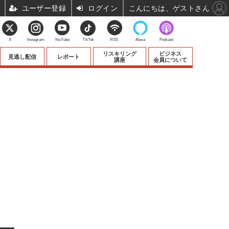
ユーザー登録
ログイン
こんにちは、ゲストさん
X
Instagram
YouTube
TikTok
RSS
Alexa
Podcast
リスキリング
ビジネス
見逃し配信
レポート
講座
会員について