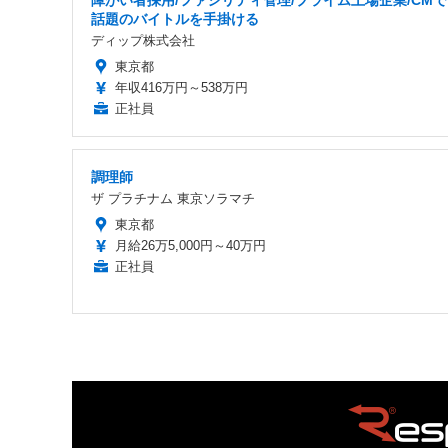
障がい者採用/ファシリティ管理/プライム上場企業/CM
話題のバイトルを手掛ける
ディップ株式会社
東京都
年収416万円～538万円
正社員
調理師
ザ プラチナム 東京ソラマチ
東京都
月給26万5,000円～40万円
正社員