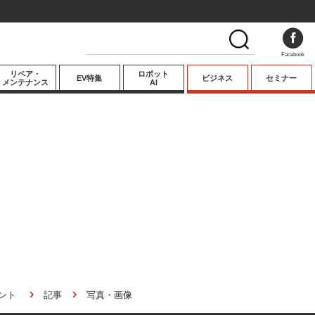
Facebook
リペア・
ロボット
EV特集
ビジネス
セミナー
メンテナンス
AI
プレミアム
業界動向
テクノロジー
キーパーソンイ
ンタビュー
ント
記事
写真・画像