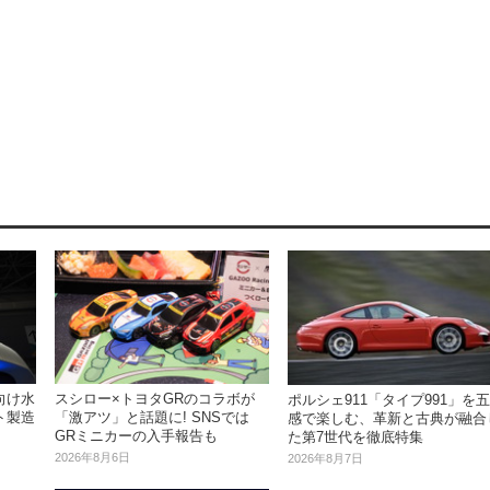
向け水
スシロー×トヨタGRのコラボが
ポルシェ911「タイプ991」を五
ト製造
「激アツ」と話題に! SNSでは
感で楽しむ、革新と古典が融合
GRミニカーの入手報告も
た第7世代を徹底特集
2026年8月6日
2026年8月7日