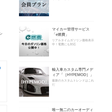
マイカー管理サービス
ン
「e燃費」
リアルタイムガソリン価格表示
中！電費にも対応
の
輸入車カスタム専門メデ
ィア「［HYPEMOD］」
最新のカスタムトレンドはこれ
だ
唯一無二のカーオーディ