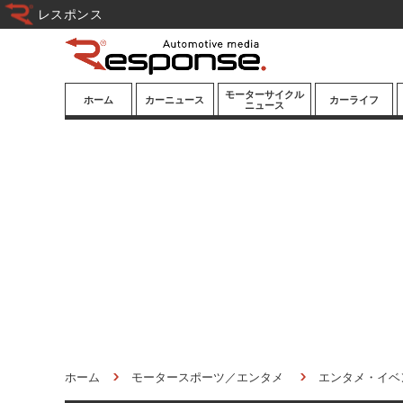
レスポンス
モーターサイクル
ホーム
カーニュース
カーライフ
ニュース
ニューモデル
ニューモデル
カスタマイズ
試乗記
試乗記
カーグッズ
道路交通/社会
カーオーディオ
鉄道
モータースポー
ツ/エンタメ
船舶
航空
宇宙
ホーム
モータースポーツ／エンタメ
エンタメ・イベ