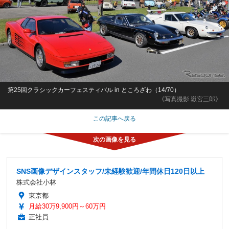
第25回クラシックカーフェスティバル in ところざわ（14/70）
《写真撮影 嶽宮三郎》
この記事へ戻る
SNS画像デザインスタッフ/未経験歓迎/年間休日120日以上
株式会社小林
東京都
月給30万9,900円～60万円
正社員