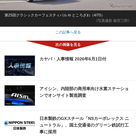
第25回クラシックカーフェスティバル in ところざわ（4/70）
《写真撮影 嶽宮三郎》
この記事へ戻る
カヤバ・人事情報 2026年6月1日付
アイシン、内陸部の商用車向け水素ステーショ
ンでオンサイト製造調査
日本製鉄のGXスチール「NSカーボレックス ニ
ュートラル」、国土交通省のグリーン鉄試行工
事に採用