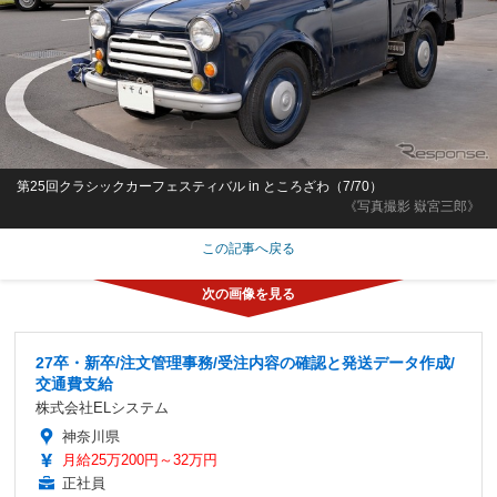
第25回クラシックカーフェスティバル in ところざわ（7/70）
《写真撮影 嶽宮三郎》
この記事へ戻る
27卒・新卒/注文管理事務/受注内容の確認と発送データ作成/
交通費支給
株式会社ELシステム
神奈川県
月給25万200円～32万円
正社員