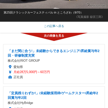
第25回クラシックカーフェスティバル in ところざわ（9/70）
《写真撮影 嶽宮三郎》
この記事へ戻る
「まだ間に合う!」未経験からできるエンジニア/昇給賞与年2
回・研修制度充実
株式会社RIOT GROUP
愛知県
月給28万5,000円～60万円
正社員
「定員残りわずか!」/未経験採用枠/ゲームテスター/昇給年2
回賞与年2回
株式会社HyBridge