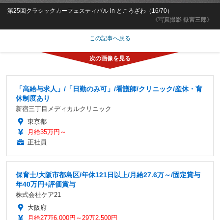
第25回クラシックカーフェスティバル in ところざわ（16/70）
《写真撮影 嶽宮三郎》
この記事へ戻る
「高給与求人」/「日勤のみ可」/看護師/クリニック/産休・育
休制度あり
新宿三丁目メディカルクリニック
東京都
月給35万円～
正社員
保育士/大阪市都島区/年休121日以上/月給27.6万～/固定賞与
年40万円+評価賞与
株式会社ケア21
大阪府
月給27万6,000円～29万2,500円