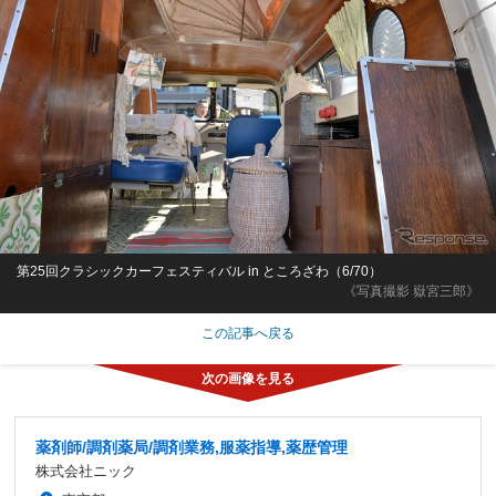
第25回クラシックカーフェスティバル in ところざわ（6/70）
《写真撮影 嶽宮三郎》
この記事へ戻る
薬剤師/調剤薬局/調剤業務,服薬指導,薬歴管理
株式会社ニック