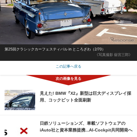
第25回クラシックカーフェスティバル in ところざわ（2/70）
《写真撮影 嶽宮三郎》
この記事へ戻る
見えた! BMW『X2』新型は巨大ディスプレイ採
用、コックピット全面刷新
日鉄ソリューションズ、車載ソフトウェアの
iAuto社と資本業務提携...AI-Cockpit共同開発へ