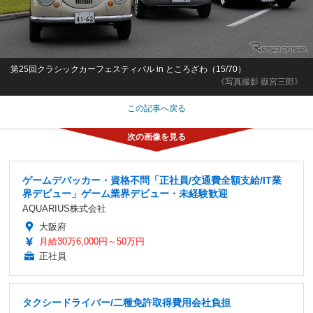
第25回クラシックカーフェスティバル in ところざわ（15/70）
《写真撮影 嶽宮三郎》
この記事へ戻る
ゲームデバッカー・資格不問「正社員/交通費全額支給/IT業
界デビュー」ゲーム業界デビュー・未経験歓迎
AQUARIUS株式会社
大阪府
月給30万6,000円～50万円
正社員
タクシードライバー/二種免許取得費用会社負担