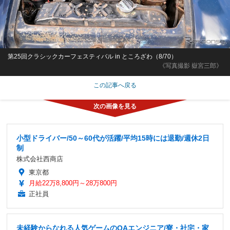
第25回クラシックカーフェスティバル in ところざわ（8/70）
《写真撮影 嶽宮三郎》
この記事へ戻る
小型ドライバー/50～60代が活躍/平均15時には退勤/週休2日
制
株式会社西商店
東京都
月給22万8,800円～28万800円
正社員
未経験からなれる人気ゲームのQAエンジニア/寮・社宅・家