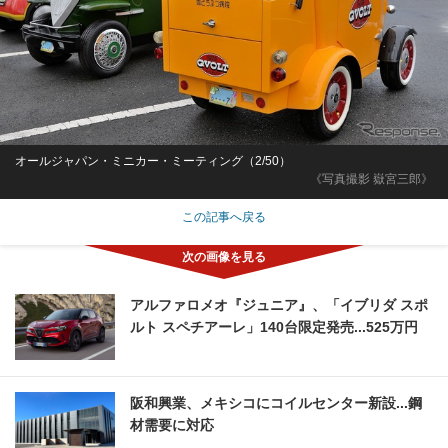
オールジャパン・ミニカー・ミーティング（2/50）
《写真撮影 嶽宮三郎》
この記事へ戻る
アルファロメオ『ジュニア』、「イブリダ スポ
ルト スペチアーレ」140台限定発売...525万円
阪和興業、メキシコにコイルセンター新設...鋼
材需要に対応