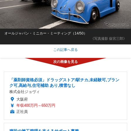
オールジャパン・ミニカー・ミーティング（14/50）
《写真撮影 嶽宮三郎》
この記事へ戻る
「薬剤師資格必須」ドラッグストア/駅チカ,未経験可,ブラン
ク可,高給与,住宅補助 あり,積雪なし
株式会社ジョヴィ
大阪府
年収400万円～650万円
正社員