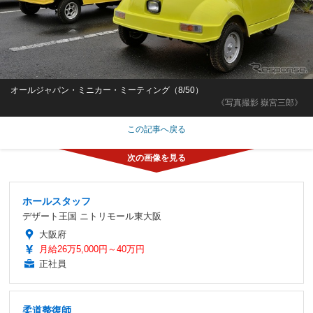
オールジャパン・ミニカー・ミーティング（8/50）
《写真撮影 嶽宮三郎》
この記事へ戻る
ホールスタッフ
デザート王国 ニトリモール東大阪
大阪府
月給26万5,000円～40万円
正社員
柔道整復師