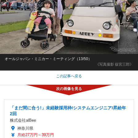
オールジャパン・ミニカー・ミーティング（13/50）
《写真撮影 嶽宮三郎》
この記事へ戻る
「まだ間に合う!」未経験採用枠/システムエンジニア/昇給年
2回
株式会社alBee
神奈川県
月給27万円～39万円