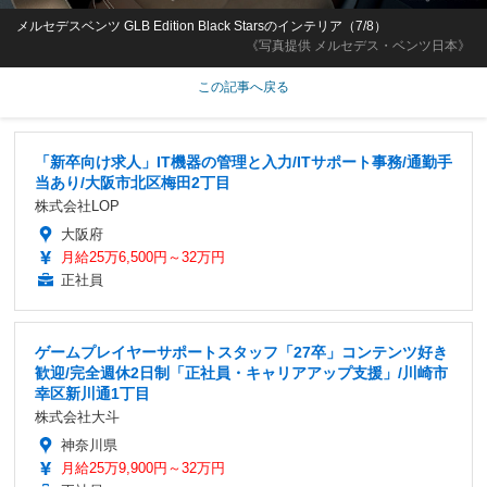
メルセデスベンツ GLB Edition Black Starsのインテリア（7/8）
《写真提供 メルセデス・ベンツ日本》
この記事へ戻る
「新卒向け求人」IT機器の管理と入力/ITサポート事務/通勤手
当あり/大阪市北区梅田2丁目
株式会社LOP
大阪府
月給25万6,500円～32万円
正社員
ゲームプレイヤーサポートスタッフ「27卒」コンテンツ好き
歓迎/完全週休2日制「正社員・キャリアアップ支援」/川崎市
幸区新川通1丁目
株式会社大斗
神奈川県
月給25万9,900円～32万円