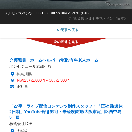
メルセデスベンツ GLB 180 Edition Black Stars（6/8）
《写真提供 メルセデス・ベンツ日本》
この記事へ戻る
介護職員・ホームヘルパー/常勤/有料老人ホーム
ボンセジュール武蔵小杉
神奈川県
月給25万2,000円～30万2,500円
正社員
「27卒」ライブ配信コンテンツ制作スタッフ・「正社員/週休
2日制」YouTube好き歓迎・未経験歓迎/大阪市淀川区西中島
5丁目
株式会社LOP
大阪府