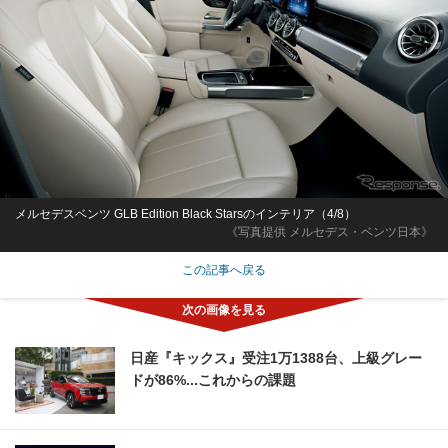
メルセデスベンツ GLB Edition Black Starsのインテリア（4/8）
《写真提供 メルセデス・ベンツ日本》
この記事へ戻る
日産『キックス』受注1万1388台、上級グレー
ドが86%...これからの課題