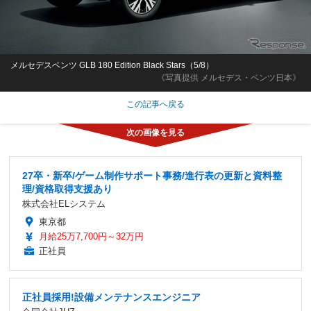
メルセデスベンツ GLB 180 Edition Black Stars（5/8）
《写真提供 メルセデス・ベンツ日本》
この記事へ戻る
27卒・新卒/ゲーム制作サポート事務/進行表の更新と資料整
理/資格取得支援あり
株式会社ELシステム
東京都
月給25万7,700円～32万円
正社員
正社員採用!設備メンテナンスエンジニア