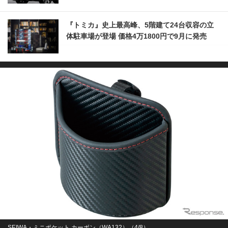
『トミカ』史上最高峰、5階建て24台収容の立
体駐車場が登場 価格4万1800円で9月に発売
SEIWA・ミニポケット カーボン（WA132）（4/8）