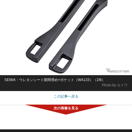
SEIWA・ウレタンシート隙間埋め+ポケット（WA133）（2/8）
Photo by セイワ
この記事へ戻る