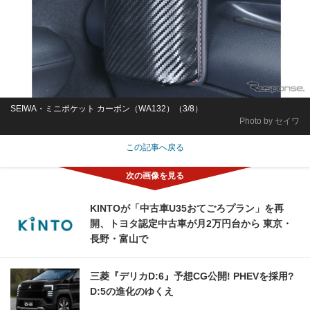
SEIWA・ミニポケット カーボン（WA132）（3/8）
Photo by セイワ
この記事へ戻る
KINTOが「中古車U35おてごろプラン」を再
開、トヨタ認定中古車が月2万円台から 東京・
長野・富山で
三菱『デリカD:6』予想CG公開! PHEVを採用?
D:5の進化のゆくえ