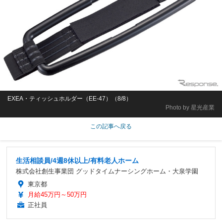
EXEA・ティッシュホルダー（EE-47）（8/8）
Photo by 星光産業
この記事へ戻る
生活相談員/4週8休以上/有料老人ホーム
株式会社創生事業団 グッドタイムナーシングホーム・大泉学園
東京都
月給45万円～50万円
正社員