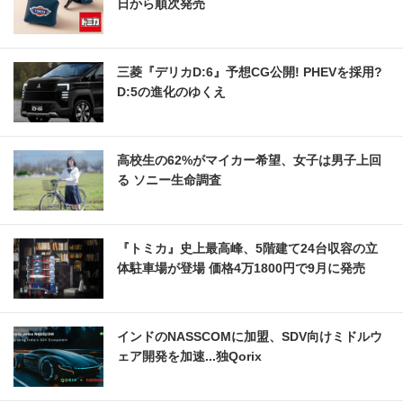
日から順次発売
三菱『デリカD:6』予想CG公開! PHEVを採用?
D:5の進化のゆくえ
高校生の62%がマイカー希望、女子は男子上回
る ソニー生命調査
『トミカ』史上最高峰、5階建て24台収容の立
体駐車場が登場 価格4万1800円で9月に発売
インドのNASSCOMに加盟、SDV向けミドルウ
ェア開発を加速...独Qorix