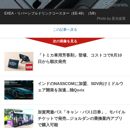
EXEA・リバーシブルドリンクコースター（EE-48）（5/8）
Photo by 星光産業
この記事へ戻る
「トミカ車用芳香剤」登場、コストコで8月10
日から順次発売
インドのNASSCOMに加盟、SDV向けミドルウ
ェア開発を加速...独Qorix
加賀周遊バス「キャン・バス1日券」、モバイル
チケットで発売...ジョルダンの乗換案内アプリ
で購入可能