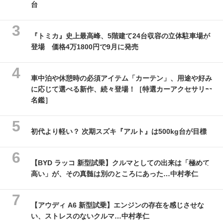
台
『トミカ』史上最高峰、5階建て24台収容の立体駐車場が
登場 価格4万1800円で9月に発売
車中泊や休憩時の必須アイテム「カーテン」、用途や好み
に応じて選べる新作、続々登場！［特選カーアクセサリー
名鑑］
初代より軽い？ 次期スズキ『アルト』は500kg台が目標
【BYD ラッコ 新型試乗】クルマとしての出来は「極めて
高い」が、その真髄は別のところにあった…中村孝仁
【アウディ A6 新型試乗】エンジンの存在を感じさせな
い、ストレスのないクルマ…中村孝仁