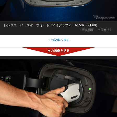
レンジローバー スポーツ オートバイオグラフィー P550e（21/69）
《写真撮影 土屋勇人》
この記事へ戻る