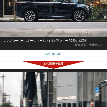
レンジローバー スポーツ オートバイオグラフィー P550e（2/69）
《写真撮影 土屋勇人》
この記事へ戻る