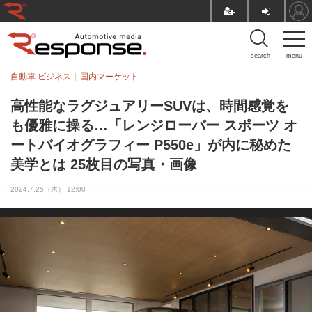
search
menu
自動車 ビジネス
国内マーケット
高性能なラグジュアリーSUVは、時間感覚を
も優雅に操る…「レンジローバー スポーツ オ
ートバイオグラフィー P550e」が内に秘めた
美学とは 25枚目の写真・画像
2024.7.25（木） 12:00