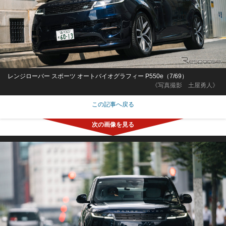
レンジローバー スポーツ オートバイオグラフィー P550e（7/69）
《写真撮影 土屋勇人》
この記事へ戻る