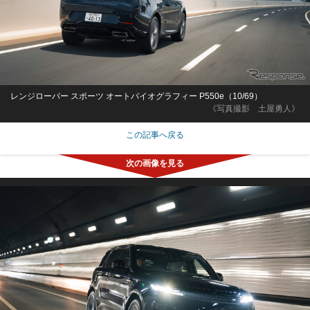
レンジローバー スポーツ オートバイオグラフィー P550e（10/69）
《写真撮影 土屋勇人》
この記事へ戻る