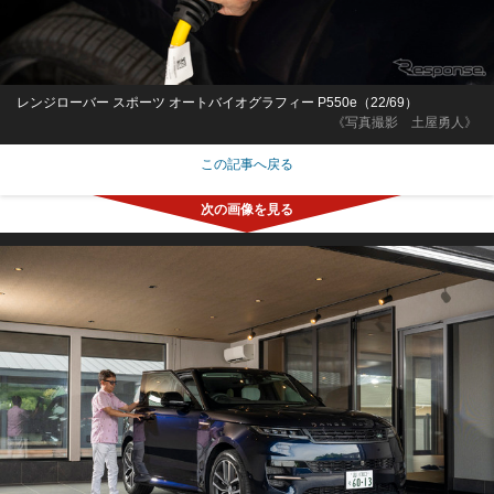
レンジローバー スポーツ オートバイオグラフィー P550e（22/69）
《写真撮影 土屋勇人》
この記事へ戻る