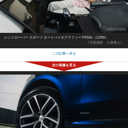
レンジローバー スポーツ オートバイオグラフィー P550e（12/69）
《写真撮影 土屋勇人》
この記事へ戻る