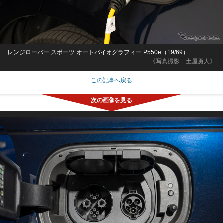
レンジローバー スポーツ オートバイオグラフィー P550e（19/69）
《写真撮影 土屋勇人》
この記事へ戻る