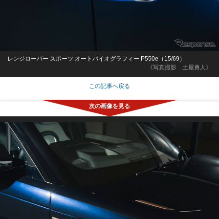
レンジローバー スポーツ オートバイオグラフィー P550e（15/69）
《写真撮影 土屋勇人》
この記事へ戻る