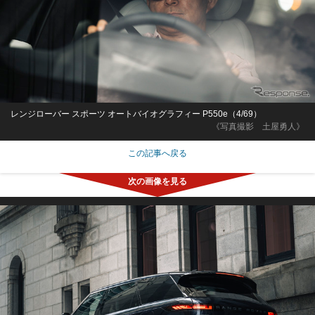
レンジローバー スポーツ オートバイオグラフィー P550e（4/69）
《写真撮影 土屋勇人》
この記事へ戻る