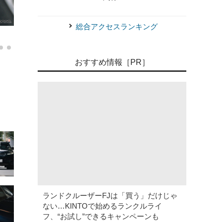
総合アクセスランキング
《写真撮影 土屋勇人》
レンジローバー スポーツ オートバ
おすすめ情報［PR］
ランドクルーザーFJは「買う」だけじゃ
ない…KINTOで始めるランクルライ
フ、“お試し”できるキャンペーンも