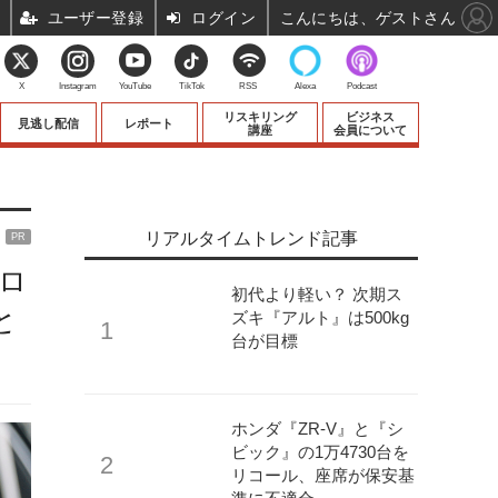
ユーザー登録
ログイン
こんにちは、ゲストさん
X
Instagram
YouTube
TikTok
RSS
Alexa
Podcast
リスキリング
ビジネス
見逃し配信
レポート
講座
会員について
リアルタイムトレンド記事
PR
ロ
初代より軽い？ 次期ス
と
ズキ『アルト』は500kg
台が目標
ホンダ『ZR-V』と『シ
ビック』の1万4730台を
リコール、座席が保安基