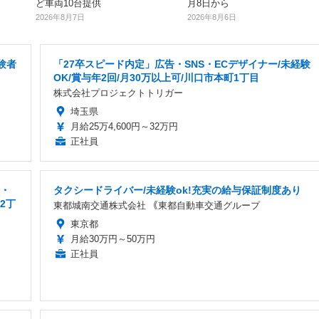
ど車両10台提供
月8日から
2026年8月7日
2026年8月6日
験者
「27卒スピード内定」広告・SNS・ECデザイナー/未経験
OK/賞与年2回/月30万以上可/川口市本町1丁目
株式会社プロジェクトトリガー
埼玉県
月給25万4,600円～32万円
正社員
員・
タクシードライバー/未経験ok!充実の給与保証制度あり
2丁
東都城南交通株式会社 ｟東都自動車交通グループ
東京都
月給30万円～50万円
正社員