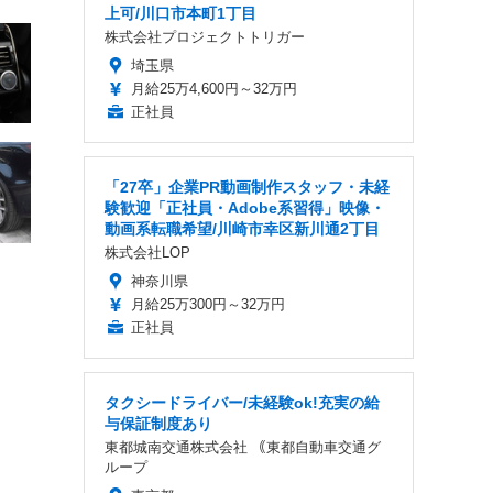
上可/川口市本町1丁目
株式会社プロジェクトトリガー
埼玉県
月給25万4,600円～32万円
正社員
「27卒」企業PR動画制作スタッフ・未経
験歓迎「正社員・Adobe系習得」映像・
動画系転職希望/川崎市幸区新川通2丁目
株式会社LOP
神奈川県
月給25万300円～32万円
正社員
タクシードライバー/未経験ok!充実の給
与保証制度あり
東都城南交通株式会社 ｟東都自動車交通グ
ループ