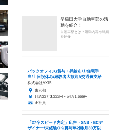
早稲田大学自動車部の活
動を紹介！
自動車部とは？活動内容や戦績
を紹介
バックオフィス/賞与・昇給あり/住宅手
当/土日祝休み/経験者大歓迎!/交通費支給
株式会社AXIS
東京都
月給33万3,333円～54万1,666円
正社員
「27卒スピード内定」広告・SNS・ECデ
ザイナー/未経験OK/賞与年2回/月30万以