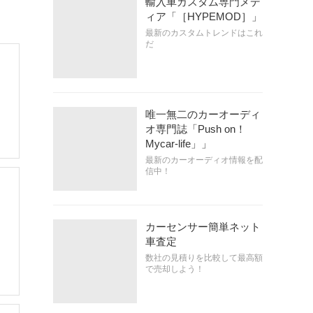
輸入車カスタム専門メデ
ィア「［HYPEMOD］」
最新のカスタムトレンドはこれ
だ
唯一無二のカーオーディ
オ専門誌「Push on！
Mycar-life」」
最新のカーオーディオ情報を配
信中！
カーセンサー簡単ネット
車査定
数社の見積りを比較して最高額
で売却しよう！