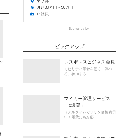
東京都
月給30万円～50万円
正社員
Sponsored by
ピックアップ
レスポンスビジネス会員
ン
モビリティ革命を聴く、調べ
る、参加する
マイカー管理サービス
「e燃費」
リアルタイムガソリン価格表示
中！電費にも対応
、
8