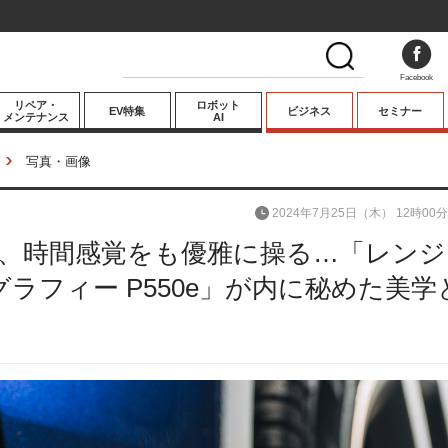
Facebook
リペア・
ロボット
EV特集
ビジネス
セミナー
メンテナンス
AI
プレミアム
写真・画像
業界動向
2024年7月25日（木） 12時00分
テクノロジー
は、時間感覚をも優雅に操る…「レンジ
キーパーソンイ
ンタビュー
ラフィー P550e」が内に秘めた美学