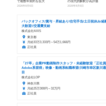
で複数年契約を拡大
の現代的解釈が高評価
2026年8月6日
2026年8月6日
バックオフィス/賞与・昇給あり/住宅手当/土日祝休み/経
大歓迎!/交通費支給
株式会社AXIS
東京都
月給33万3,333円～54万1,666円
正社員
「27卒」企業PR動画制作スタッフ・未経験歓迎「正社
Adobe系習得」映像・動画系転職希望/川崎市幸区新川通
目
株式会社LOP
神奈川県
月給25万300円～32万円
正社員