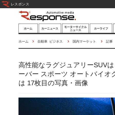
レスポンス
モーターサイクル
ホーム
カーニュース
カーライフ
ニュース
ニューモデル
ニューモデル
カスタマイズ
ホーム
自動車 ビジネス
国内マーケット
記事
試乗記
試乗記
カーグッズ
道路交通/社会
カーオーディオ
高性能なラグジュアリーSUV
鉄道
モータースポー
ツ/エンタメ
ーバー スポーツ オートバイオグ
船舶
は 17枚目の写真・画像
航空
宇宙