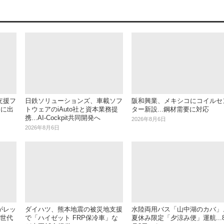
支援フ
日鉄ソリューションズ、車載ソフ
阪和興業、メキシコにコイルセ
V」に出
トウェアのiAuto社と資本業務提
ター新設...鋼材需要に対応
携...AI-Cockpit共同開発へ
2026年8月6日
2026年8月6日
がレッ
ダイハツ、熊本地震の被災地支援
水陸両用バス「山中湖のカバ」
5世代
で「ハイゼット FRP保冷車」な
夏休み限定「夕涼み便」運航...