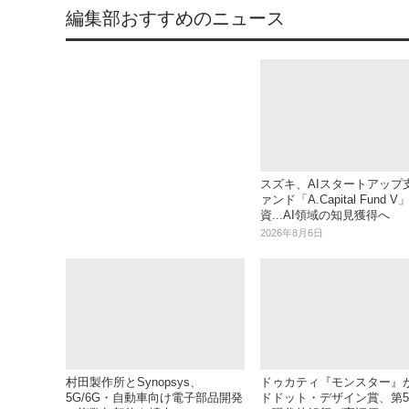
編集部おすすめのニュース
スズキ、AIスタートアップ
ァンド「A.Capital Fund 
資...AI領域の知見獲得へ
2026年8月6日
村田製作所とSynopsys、
ドゥカティ『モンスター』
5G/6G・自動車向け電子部品開発
ドドット・デザイン賞、第