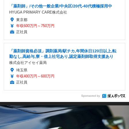
「薬剤師」/その他一般企業/中央区/20代-40代積極採用中
HYUGA PRIMARY CARE株式会社
東京都
年収600万円～750万円
正社員
「薬剤師資格必須」調剤薬局/駅チカ,年間休日120日以上,転
勤なし,高給与,寮・借上社宅あり,認定薬剤師取得支援あり
株式会社アイセイ薬局
埼玉県
年収400万円～600万円
正社員
Sponsored by