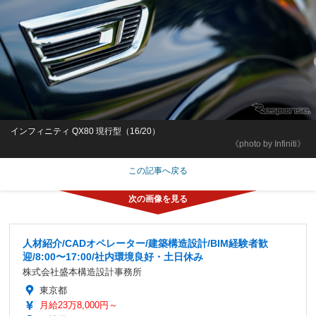
インフィニティ QX80 現行型（16/20）
《photo by Infiniti》
この記事へ戻る
人材紹介/CADオペレーター/建築構造設計/BIM経験者歓
迎/8:00〜17:00/社内環境良好・土日休み
株式会社盛本構造設計事務所
東京都
月給23万8,000円～