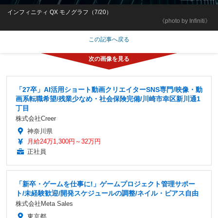
インフィニティ QX モノグラフ（7/20）
《photo by Infiniti》
この記事へ戻る
「27卒」AI活用ショート動画クリエイターSNS専門/映像・動
画系転職希望/残業少なめ・社会保険完備/川崎市幸区新川通1
丁目
株式会社Creer
神奈川県
月給24万1,300円～32万円
正社員
「新卒・ゲームを仕事に!」ゲームプロジェクト管理サポー
ト/未経験歓迎/開発スケジュールの調整/ネイル・ピアス自由
株式会社Meta Sales
東京都