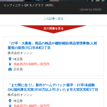
インフィニティ QX モノグラフ（8/20）
《photo by Infiniti》
この記事へ戻る
「27卒・大募集」商品の検品や棚卸補助/商品管理事務/人柄
重視の採用/川口市本町2丁目
株式会社キソシン
埼玉県
月給26万3,500円～32万円
正社員
「まだ間に合う!」新作ゲームデバック/新卒・27卒/未経験
OK/福利厚生充実/月30万以上可/さいたま市大宮区宮町2丁目
株式会社キソシン
埼玉県
月給25万1,000円～32万円