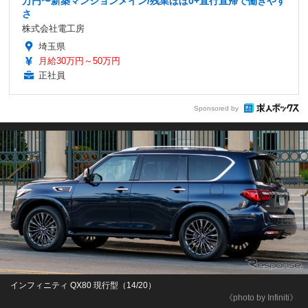
万円〜新築マンションメイン/残業ほぼ0+直行直帰で働きやす
さ
株式会社電工房
埼玉県
月給30万円～50万円
正社員
Sponsored by
インフィニティ QX80 現行型（14/20）
《photo by Infiniti》