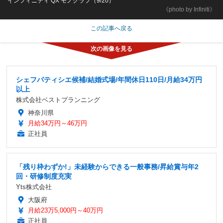
インフィニティ QX モノグラフ（9/20）
《photo by Infiniti》
この記事へ戻る
シェフパティシエ候補/結婚式場/年間休日110日/月給34万円
以上
株式会社ベストプランニング
神奈川県
月給34万円～46万円
正社員
「残り枠わずか!」未経験からできる一般事務/昇給賞与年2
回・研修制度充実
Yts株式会社
大阪府
月給23万5,000円～40万円
正社員