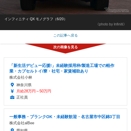
インフィニティ QX モノグラフ（6/20）
《photo by Infiniti》
この記事へ戻る
「新生活デビュー応援!」未経験採用枠/製造工場での軽作
業・カプセルトイ/寮・社宅・家賃補助あり
株式会社小林
神奈川県
月給28万円～50万円
正社員
一般事務・ブランクOK・未経験歓迎・名古屋市中区錦3丁目
株式会社alBee
愛知県