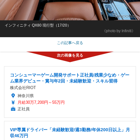
インフィニティ QX80 現行型（17/20）
《photo by Infiniti》
この記事へ戻る
コンシューマーゲーム開発サポート正社員/残業少なめ・ゲー
ム業界デビュー・賞与年2回・未経験歓迎・スキル習得
株式会社RIOT
神奈川県
月給30万7,200円～55万円
正社員
VIP専属ドライバー「未経験歓迎/週3勤務/年休200日以上」月
収46万円