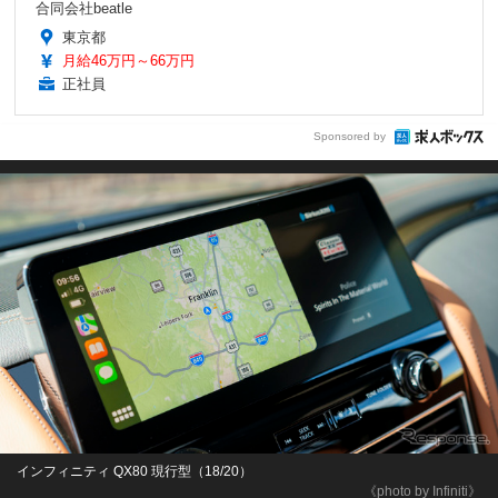
合同会社beatle
東京都
月給46万円～66万円
正社員
Sponsored by
インフィニティ QX80 現行型（18/20）
《photo by Infiniti》