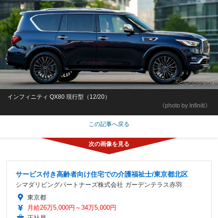
インフィニティ QX80 現行型（12/20）
《photo by Infiniti》
この記事へ戻る
サービス付き高齢者向け住宅での介護福祉士/東京都北区
シマダリビングパートナーズ株式会社 ガーデンテラス赤羽
東京都
月給26万5,000円～34万5,000円
正社員