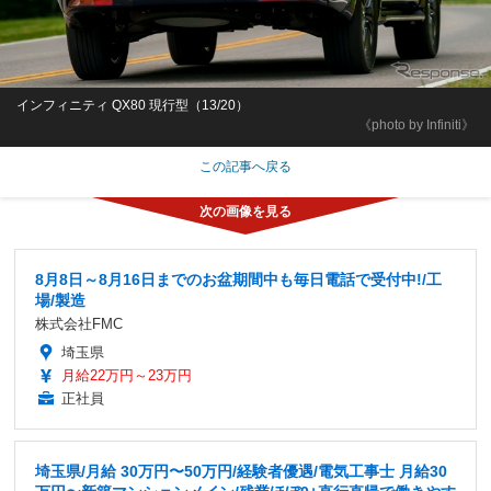
インフィニティ QX80 現行型（13/20）
《photo by Infiniti》
この記事へ戻る
8月8日～8月16日までのお盆期間中も毎日電話で受付中!/工
場/製造
株式会社FMC
埼玉県
月給22万円～23万円
正社員
埼玉県/月給 30万円〜50万円/経験者優遇/電気工事士 月給30