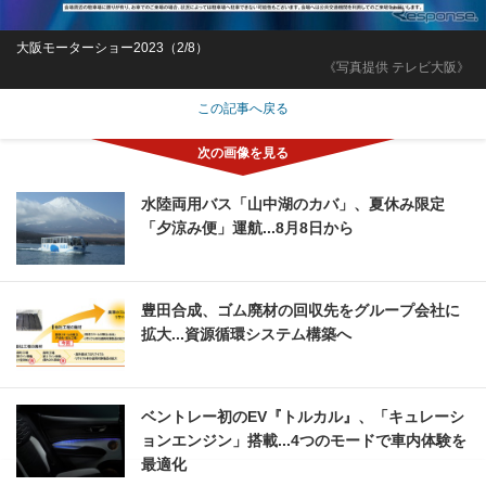
大阪モーターショー2023（2/8）
《写真提供 テレビ大阪》
この記事へ戻る
水陸両用バス「山中湖のカバ」、夏休み限定
「夕涼み便」運航...8月8日から
豊田合成、ゴム廃材の回収先をグループ会社に
拡大...資源循環システム構築へ
ベントレー初のEV『トルカル』、「キュレーシ
ョンエンジン」搭載...4つのモードで車内体験を
最適化