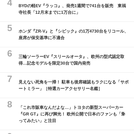
BYDの軽EV『ラッコ』、発売1週間で741台を販売 東福
寺社長「12月末までに1万台に」
ホンダ『ZR-V』と『シビック』の1万4730台をリコール、
座席が保安基準に不適合
三輪ソーラーEV『スリールオータ』、欧州の型式認定取
得…記念モデルを限定30台で国内発売
見えない死角を一掃！ 駐車も後席確認もラクになる「サポ
ートミラー」［特選カーアクセサリー名鑑］
「これ市販車なんだよな…」トヨタの新型スーパーカー
『GR GT』に再び脚光！ 欧州公開で日本のファンも「乗
ってみたい」と注目