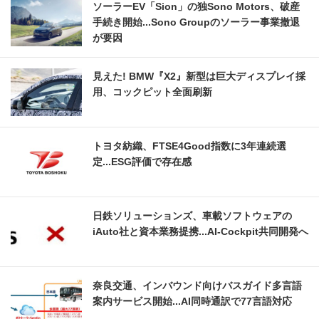
ソーラーEV「Sion」の独Sono Motors、破産
手続き開始...Sono Groupのソーラー事業撤退
が要因
見えた! BMW『X2』新型は巨大ディスプレイ採
用、コックピット全面刷新
トヨタ紡織、FTSE4Good指数に3年連続選
定...ESG評価で存在感
日鉄ソリューションズ、車載ソフトウェアの
iAuto社と資本業務提携...AI-Cockpit共同開発へ
奈良交通、インバウンド向けバスガイド多言語
案内サービス開始...AI同時通訳で77言語対応