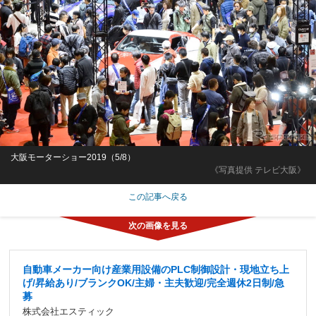
大阪モーターショー2019（5/8）
《写真提供 テレビ大阪》
この記事へ戻る
自動車メーカー向け産業用設備のPLC制御設計・現地立ち上
げ/昇給あり/ブランクOK/主婦・主夫歓迎/完全週休2日制/急
募
株式会社エスティック