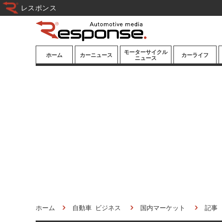
レスポンス
モーターサイクル
ホーム
カーニュース
カーライフ
ニュース
ニューモデル
ニューモデル
カスタマイズ
試乗記
試乗記
カーグッズ
道路交通/社会
カーオーディオ
鉄道
モータースポー
ツ/エンタメ
船舶
航空
宇宙
ホーム
自動車 ビジネス
国内マーケット
記事