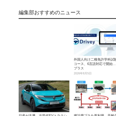
編集部おすすめのニュース
外国人向け二種免許学科試
コース、6言語対応で開始..
プラス
2026年8月5日
日産が主導、次世代EVトラクシ
建設廃プラを再利用、高耐