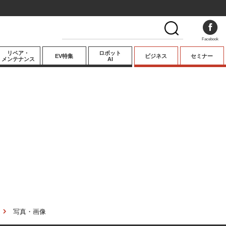
Facebook
リペア・
ロボット
EV特集
ビジネス
セミナー
メンテナンス
AI
プレミアム
業界動向
テクノロジー
キーパーソンイ
ンタビュー
写真・画像