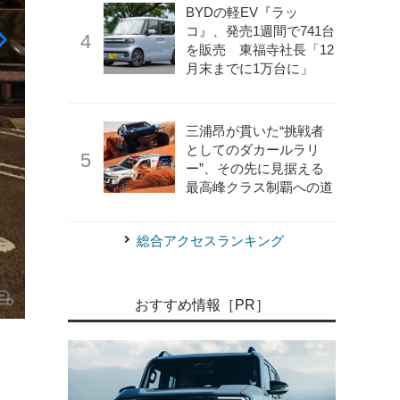
BYDの軽EV『ラッ
コ』、発売1週間で741台
を販売 東福寺社長「12
月末までに1万台に」
三浦昂が貫いた“挑戦者
としてのダカールラリ
ー”、その先に見据える
最高峰クラス制覇への道
総合アクセスランキング
《写真提供：キャンピングカー株式会社》
Happy1＋
おすすめ情報［PR］