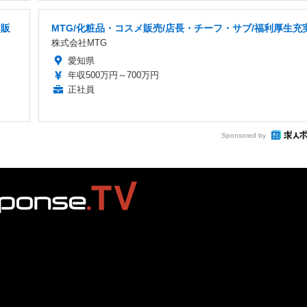
C販
MTG/化粧品・コスメ販売/店長・チーフ・サブ/福利厚生充
株式会社MTG
愛知県
年収500万円～700万円
正社員
Sponsored by