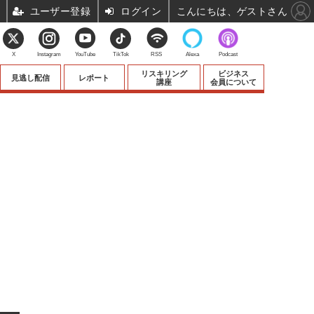
ユーザー登録
ログイン
こんにちは、ゲストさん
X
Instagram
YouTube
TikTok
RSS
Alexa
Podcast
リスキリング
ビジネス
見逃し配信
レポート
講座
会員について