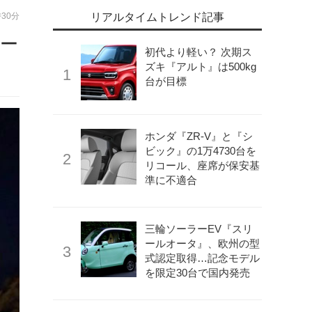
時30分
リアルタイムトレンド記事
ー
初代より軽い？ 次期ス
ズキ『アルト』は500kg
台が目標
ホンダ『ZR-V』と『シ
ビック』の1万4730台を
リコール、座席が保安基
準に不適合
三輪ソーラーEV『スリ
ールオータ』、欧州の型
式認定取得…記念モデル
を限定30台で国内発売