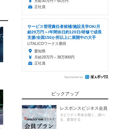
月給30万円～50万円
正社員
サービス管理責任者候補/施設見学OK/月
給29万円～/年間休日約120日/研修で成長
支援/全国150か所以上に展開中の大手
LITALICOワークス豊田
愛知県
月給29万円～38万900円
正社員
Sponsored by
ピックアップ
レスポンスビジネス会員
モビリティ革命を聴く、調べ
る、参加する
ー