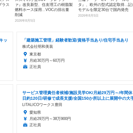
プラス
ァ』改良新型、住友理工の樹脂製
タ』、欧州の型式認定取得...記
燃料ホース採用...VOCの排出量
モデルを限定30台で国内発売
削減
2026年8月5日
2026年8月5日
キッ
「建築施工管理」経験者歓迎/資格手当あり/住宅手当あり
株式会社明和美装
東京都
月給30万円～60万円
正社員
サービス管理責任者候補/施設見学OK/月給29万円～/年間休
日約120日/研修で成長支援/全国150か所以上に展開中の大
LITALICOワークス豊田
愛知県
月給29万円～38万900円
正社員