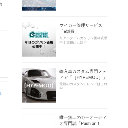
念
マイカー管理サービス
「e燃費」
リアルタイムガソリン価格表示
中！電費にも対応
輸入車カスタム専門メデ
ィア「［HYPEMOD］」
最新のカスタムトレンドはこれ
だ
手
唯一無二のカーオーディ
オ専門誌「Push on！