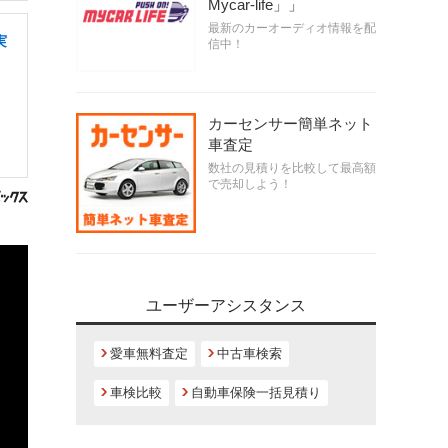
Mycar-life」」
最新のカーオーディオ情報を配
実
信中！
カーセンサー簡単ネット
車査定
数社の見積りを比較して最高額
で売却しよう！
ユーザーアシスタンス
愛車無料査定
中古車検索
車検比較
自動車保険一括見積り