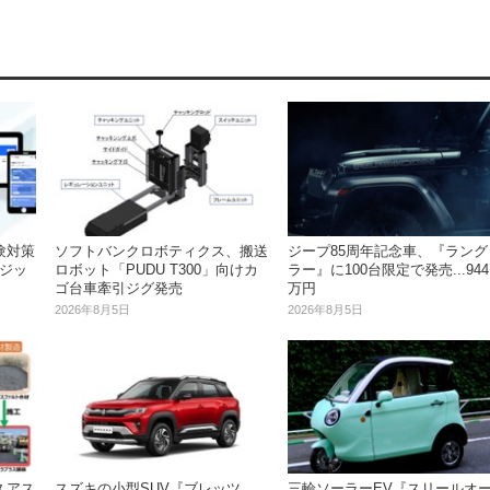
験対策
ソフトバンクロボティクス、搬送
ジープ85周年記念車、『ラング
.ジッ
ロボット「PUDU T300」向けカ
ラー』に100台限定で発売...944
ゴ台車牽引ジグ発売
万円
2026年8月5日
2026年8月5日
久アス
スズキの小型SUV『ブレッツ
三輪ソーラーEV『スリールオ