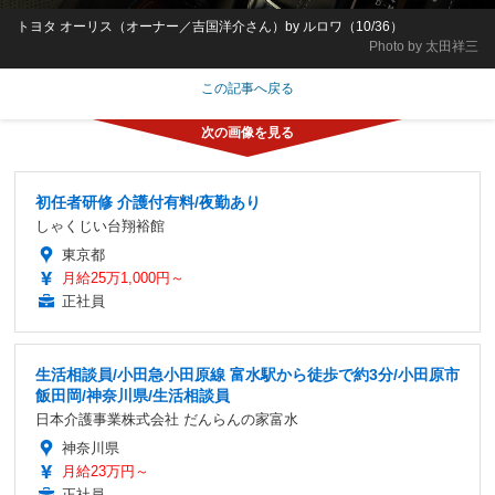
トヨタ オーリス（オーナー／吉国洋介さん）by ルロワ（10/36）
Photo by 太田祥三
この記事へ戻る
初任者研修 介護付有料/夜勤あり
しゃくじい台翔裕館
東京都
月給25万1,000円～
正社員
生活相談員/小田急小田原線 富水駅から徒歩で約3分/小田原市
飯田岡/神奈川県/生活相談員
日本介護事業株式会社 だんらんの家富水
神奈川県
月給23万円～
正社員