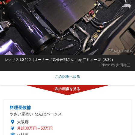
レクサス LS460（オーナー／高橋伸明さん）by アミューズ（8/36）
Photo by 太田祥三
この記事へ戻る
料理長候補
やさい家めい なんばパークス
大阪府
月給30万円～50万円
正社員