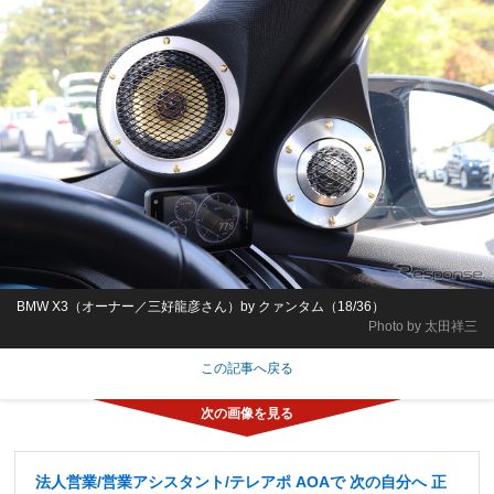
BMW X3（オーナー／三好龍彦さん）by クァンタム（18/36）
Photo by 太田祥三
この記事へ戻る
法人営業/営業アシスタント/テレアポ AOAで 次の自分へ 正