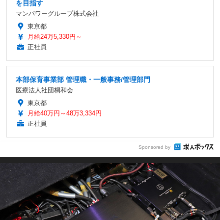
を目指す
マンパワーグループ株式会社
東京都
月給24万5,330円～
正社員
本部保育事業部 管理職・一般事務/管理部門
医療法人社団桐和会
東京都
月給40万円～48万3,334円
正社員
Sponsored by