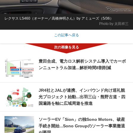
レクサス LS460（オーナー／高橋伸明さん）by アミューズ（5/36）
Photo by 太田祥三
この記事へ戻る
豊田合成、電力ロス解析システム導入でカーボ
ンニュートラル加速...解析時間8割削減
JR4社とJALが連携、インバウンド向け巡礼観
光プロジェクト始動...出羽三山・熊野古道・四
国遍路を軸に広域周遊を推進
ソーラーEV「Sion」の独Sono Motors、破産
手続き開始...Sono Groupのソーラー事業撤退
が要因