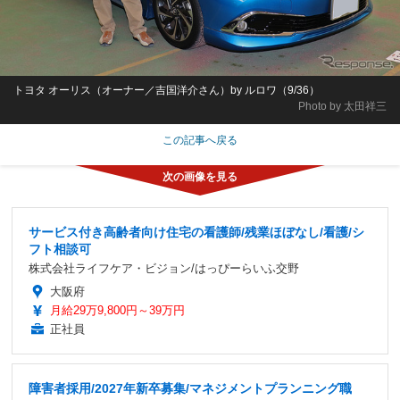
トヨタ オーリス（オーナー／吉国洋介さん）by ルロワ（9/36）
Photo by 太田祥三
この記事へ戻る
サービス付き高齢者向け住宅の看護師/残業ほぼなし/看護/シ
フト相談可
株式会社ライフケア・ビジョン/はっぴーらいふ交野
大阪府
月給29万9,800円～39万円
正社員
障害者採用/2027年新卒募集/マネジメントプランニング職