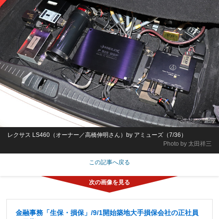
レクサス LS460（オーナー／高橋伸明さん）by アミューズ（7/36）
Photo by 太田祥三
この記事へ戻る
金融事務「生保・損保」/9/1開始築地大手損保会社の正社員