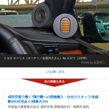
トヨタ オーリス（オーナー／吉国洋介さん）by ルロワ（13/36）
Photo by 太田祥三
この記事へ戻る
成田空港で働く!飛行機への荷物搬入・仕分けスタッフ/未経
験OK/社宅あり/残業月10h
空港協力事業株式会社 成田空港 貨物地区内・制限区域内