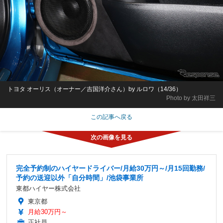
トヨタ オーリス（オーナー／吉国洋介さん）by ルロワ（14/36）
Photo by 太田祥三
この記事へ戻る
完全予約制のハイヤードライバー/月給30万円～/月15回勤務/
予約の送迎以外「自分時間」/池袋事業所
東都ハイヤー株式会社
東京都
月給30万円～
正社員