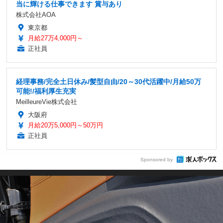
当に輝ける仕事できます 賞与あり
株式会社AOA
東京都
月給27万4,000円～
正社員
経理事務/完全土日休み/髪型自由/20～30代活躍中/月給50万
可能!/福利厚生充実
MeilleureVie株式会社
大阪府
月給20万5,000円～50万円
正社員
Sponsored by