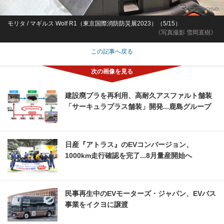
モリタ / マギルス Wolf R1（東京国際消防防災展2023）（5/15）
《写真撮影 雪岡直樹》
この記事へ戻る
建設廃プラを再利用、高耐久アスファルト舗装
「サーキュラプラス舗装」開発...鹿島グループ
日産『アトラス』のEVコンバージョン、
1000km走行確認を完了...8月量産開始へ
民事再生中のEVモーターズ・ジャパン、EVバス
事業をイクヨに譲渡