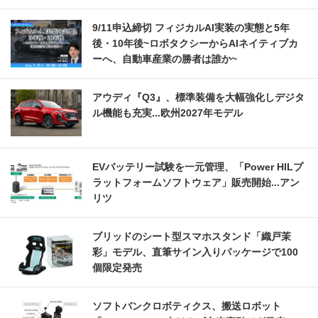
9/11申込締切 フィジカルAI実装の実態と5年
後・10年後~ロボタクシーからAIネイティブカ
ーへ、自動車産業の勝者は誰か~
アウディ『Q3』、標準装備を大幅強化しデジタ
ル機能も充実...欧州2027年モデル
EVバッテリー試験を一元管理、「Power HILプ
ラットフォームソフトウェア」販売開始...アン
リツ
ブリッドのシート型スマホスタンド「織戸茉
彩」モデル、直筆サイン入りパッケージで100
個限定発売
ソフトバンクロボティクス、搬送ロボット