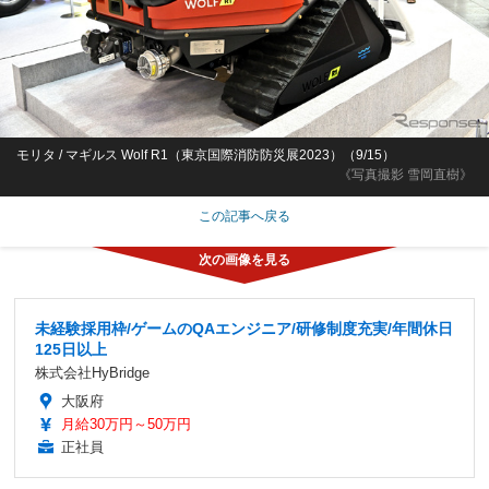
モリタ / マギルス Wolf R1（東京国際消防防災展2023）（9/15）
《写真撮影 雪岡直樹》
この記事へ戻る
未経験採用枠/ゲームのQAエンジニア/研修制度充実/年間休日
125日以上
株式会社HyBridge
大阪府
月給30万円～50万円
正社員