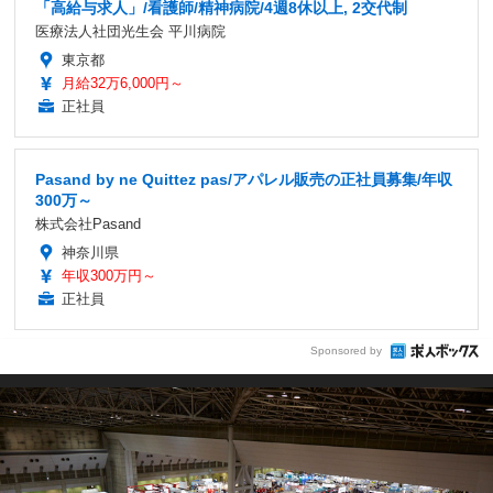
「高給与求人」/看護師/精神病院/4週8休以上, 2交代制
医療法人社団光生会 平川病院
東京都
月給32万6,000円～
正社員
Pasand by ne Quittez pas/アパレル販売の正社員募集/年収
300万～
株式会社Pasand
神奈川県
年収300万円～
正社員
Sponsored by