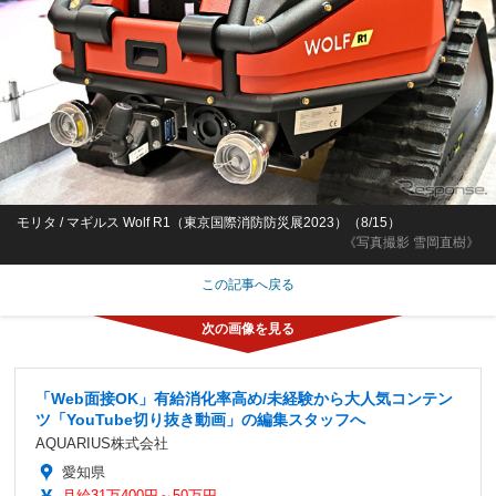
モリタ / マギルス Wolf R1（東京国際消防防災展2023）（8/15）
《写真撮影 雪岡直樹》
この記事へ戻る
「Web面接OK」有給消化率高め/未経験から大人気コンテン
ツ「YouTube切り抜き動画」の編集スタッフへ
AQUARIUS株式会社
愛知県
月給31万400円～50万円