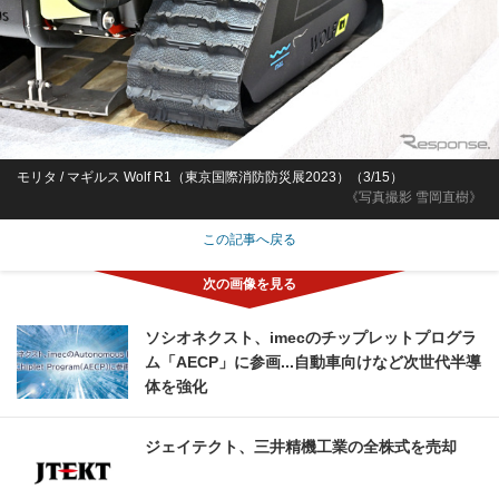
モリタ / マギルス Wolf R1（東京国際消防防災展2023）（3/15）
《写真撮影 雪岡直樹》
この記事へ戻る
ソシオネクスト、imecのチップレットプログラ
ム「AECP」に参画...自動車向けなど次世代半導
体を強化
ジェイテクト、三井精機工業の全株式を売却