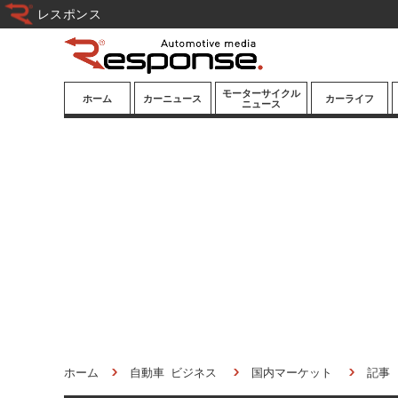
レスポンス
モーターサイクル
ホーム
カーニュース
カーライフ
ニュース
ニューモデル
ニューモデル
カスタマイズ
試乗記
試乗記
カーグッズ
道路交通/社会
カーオーディオ
鉄道
モータースポー
ツ/エンタメ
船舶
航空
宇宙
ホーム
自動車 ビジネス
国内マーケット
記事