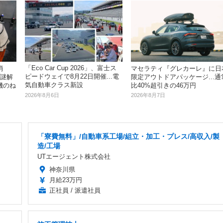
「Eco Car Cup 2026」、富士ス
消
マセラティ『グレカーレ』に日
ピードウェイで8月22日開催...電
「謎解
限定アウトドアパッケージ...通
気自動車クラス新設
機のね
比40%超引きの46万円
2026年8月6日
2026年8月7日
「寮費無料」/自動車系工場/組立・加工・プレス/高収入/製
造/工場
UTエージェント株式会社
神奈川県
月給23万円
正社員 / 派遣社員