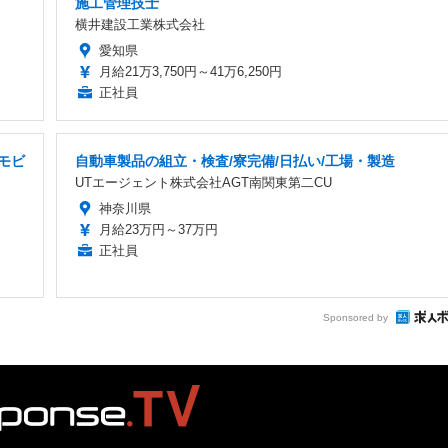
施工管理技士
横井建設工業株式会社
愛知県
月給21万3,750円～41万6,250円
正社員
モビ
自動車製品の組立・検査/寮完備/日払い/工場・製造
UTエージェント株式会社AGT南関東第二CU
神奈川県
月給23万円～37万円
正社員
Sponsored by