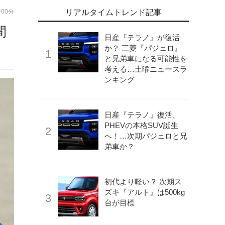
時00分
リアルタイムトレンド記事
間
日産『テラノ』が復活
か？ 三菱『パジェロ』
と兄弟車になる可能性を
考える…土曜ニュースラ
ンキング
日産『テラノ』復活、
PHEVの本格SUV誕生
へ！…次期パジェロと兄
弟車か？
初代より軽い？ 次期ス
ズキ『アルト』は500kg
台が目標