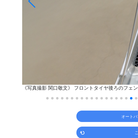
《写真撮影 関口敬文》
フロントタイヤ後ろのフェン
オートバ