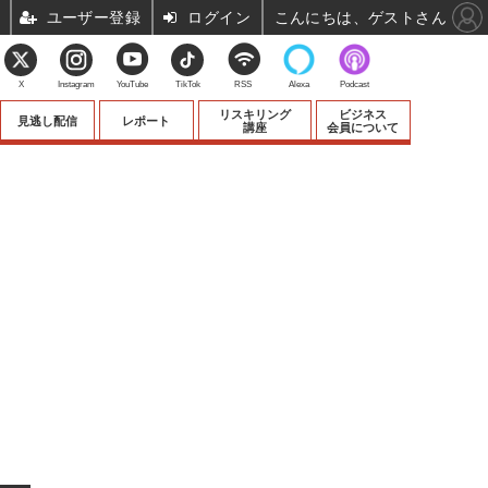
ユーザー登録
ログイン
こんにちは、ゲストさん
X
Instagram
YouTube
TikTok
RSS
Alexa
Podcast
リスキリング
ビジネス
見逃し配信
レポート
講座
会員について