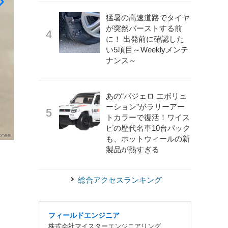
猛暑の高速道路でタイヤ
が突然バーストする前
に！ 出発前に確認した
い5項目～Weeklyメンテ
ナンス～
あの“パジェロ エボリュ
ーション”がラリーアー
トカラーで復活！ワイス
ピの歴代名車10台パック
も、ホットウィールの新
《写真撮影 関口敬文》
リアフェンダーダクト。
製品が熱すぎる
総合アクセスランキング
フィールドエンジニア
株式会社マイスターエンジニアリング