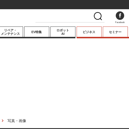
Facebook
リペア・
ロボット
EV特集
ビジネス
セミナー
メンテナンス
AI
プレミアム
業界動向
テクノロジー
キーパーソンイ
ンタビュー
写真・画像