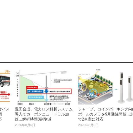
けバス
シャープ、コインパーキング向
豊田合成、電力ロス解析システム
開
ポールカメラを9月受注開始...1
導入でカーボンニュートラル加
応
で2車室に対応
速...解析時間8割削減
2026年8月6日
2026年8月6日