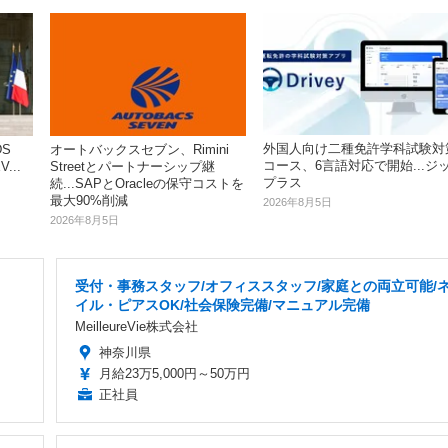
外国人向け二種免許学科試験対
S
オートバックスセブン、Rimini
コース、6言語対応で開始...ジ
...
Streetとパートナーシップ継
プラス
続...SAPとOracleの保守コストを
最大90%削減
2026年8月5日
2026年8月5日
受付・事務スタッフ/オフィススタッフ/家庭との両立可能/
イル・ピアスOK/社会保険完備/マニュアル完備
MeilleureVie株式会社
神奈川県
月給23万5,000円～50万円
正社員