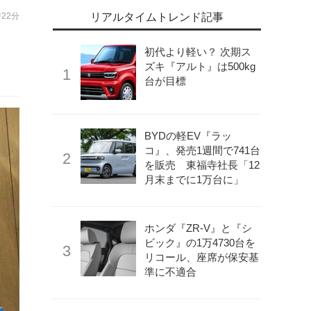
時22分
リアルタイムトレンド記事
初代より軽い？ 次期ス
ズキ『アルト』は500kg
台が目標
BYDの軽EV『ラッ
コ』、発売1週間で741台
を販売 東福寺社長「12
月末までに1万台に」
ホンダ『ZR-V』と『シ
ビック』の1万4730台を
リコール、座席が保安基
準に不適合