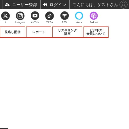
ユーザー登録
ログイン
こんにちは、ゲストさん
X
Instagram
YouTube
TikTok
RSS
Alexa
Podcast
リスキリング
ビジネス
見逃し配信
レポート
講座
会員について