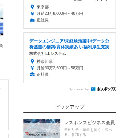
東京都
月給23万8,000円～40万円
正社員
データエンジニア/未経験活躍中/データ分
策
析基盤の構築/育休実績あり/福利厚生充実
ッ
株式会社ELシステム
神奈川県
月給30万2,500円～58万円
正社員
ネ
Sponsored by
ピックアップ
レスポンスビジネス会員
モビリティ革命を聴く、調べ
る、参加する