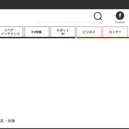
Facebook
リペア・
ロボット
EV特集
ビジネス
セミナー
メンテナンス
AI
プレミアム
業界動向
テクノロジー
キーパーソンイ
ンタビュー
真・画像