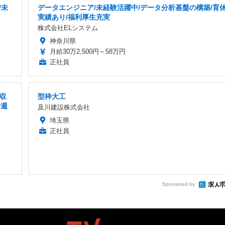
/未
データエンジニア/未経験活躍中/データ分析基盤の構築/育
実績あり/福利厚生充実
株式会社ELシステム
神奈川県
月給30万2,500円～58万円
正社員
収
型枠大工
全週
及川建設株式会社
埼玉県
正社員
Sponsored by