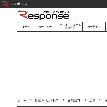
レスポンス
モーターサイクル
ホーム
カーニュース
カーライフ
ニュース
ニューモデル
ニューモデル
カスタマイズ
試乗記
試乗記
カーグッズ
道路交通/社会
カーオーディオ
鉄道
モータースポー
ツ/エンタメ
船舶
航空
宇宙
ホーム
自動車 ビジネス
企業動向
記事
写