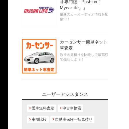
オ専門誌「Push on！
Mycar-life」」
最新のカーオーディオ情報を配
信中！
カーセンサー簡単ネット
車査定
数社の見積りを比較して最高額
で売却しよう！
ユーザーアシスタンス
愛車無料査定
中古車検索
車検比較
自動車保険一括見積り