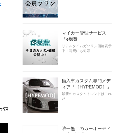
休
マイカー管理サービス
「e燃費」
リアルタイムガソリン価格表示
中！電費にも対応
輸入車カスタム専門メデ
ィア「［HYPEMOD］」
最新のカスタムトレンドはこれ
だ
唯一無二のカーオーディ