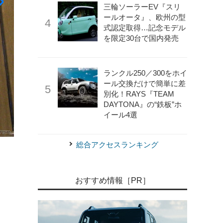
三輪ソーラーEV『スリ
ールオータ』、欧州の型
式認定取得…記念モデル
を限定30台で国内発売
ランクル250／300をホイ
ール交換だけで簡単に差
別化！RAYS『TEAM
DAYTONA』の“鉄板”ホ
イール4選
《画像 マツダ》
会場に用意された「Be a driver」コ
総合アクセスランキング
おすすめ情報［PR］