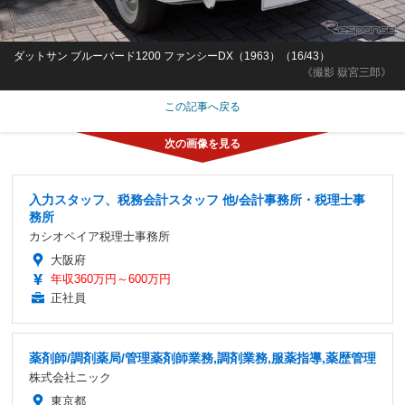
ダットサン ブルーバード1200 ファンシーDX（1963）（16/43）
《撮影 嶽宮三郎》
この記事へ戻る
入力スタッフ、税務会計スタッフ 他/会計事務所・税理士事
務所
カシオペイア税理士事務所
大阪府
年収360万円～600万円
正社員
薬剤師/調剤薬局/管理薬剤師業務,調剤業務,服薬指導,薬歴管理
株式会社ニック
東京都