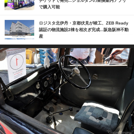
チケットで発売...ジョルダンの乗換案内アプリ
で購入可能
ロジスタ北伊丹・京都伏見が竣工、ZEB Ready
認証の物流施設2棟を相次ぎ完成...阪急阪神不動
産