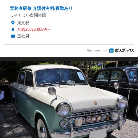
実務者研修 介護付有料/夜勤あり
しゃくじい台翔裕館
東京都
月給25万6,000円～
正社員
Sponsored by