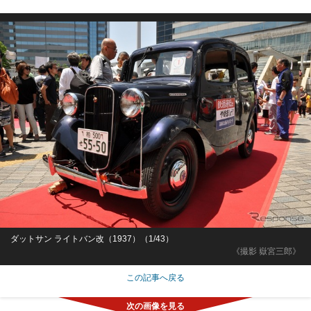
ダットサン ライトバン改（1937）（1/43）
《撮影 嶽宮三郎》
この記事へ戻る