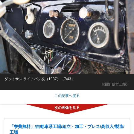
ダットサン ライトバン改（1937）（7/43）
《撮影 嶽宮三郎》
この記事へ戻る
「寮費無料」/自動車系工場/組立・加工・プレス/高収入/製造/
工場