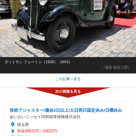
ダットサン フェートン（1938）（8/43）
《撮影 嶽宮三郎》
この記事へ戻る
技術アジャスター/週休2日以上/土日両日固定休み/日曜休み
あいおいニッセイ同和損害保険株式会社
埼玉県
年収400万円～530万円