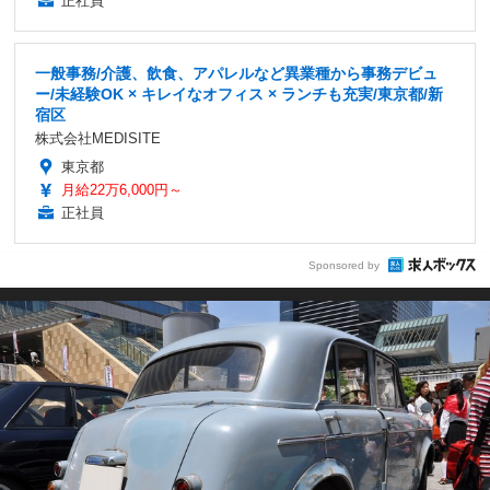
正社員
一般事務/介護、飲食、アパレルなど異業種から事務デビュ
ー/未経験OK × キレイなオフィス × ランチも充実/東京都/新
宿区
株式会社MEDISITE
東京都
月給22万6,000円～
正社員
Sponsored by