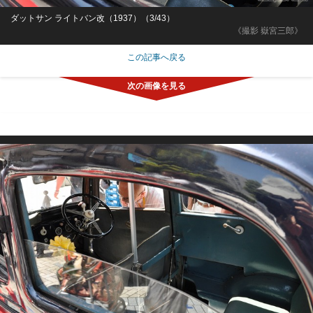
ダットサン ライトバン改（1937）（3/43）
《撮影 嶽宮三郎》
この記事へ戻る