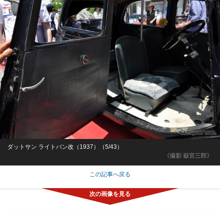
ダットサン ライトバン改（1937）（5/43）
《撮影 嶽宮三郎》
この記事へ戻る