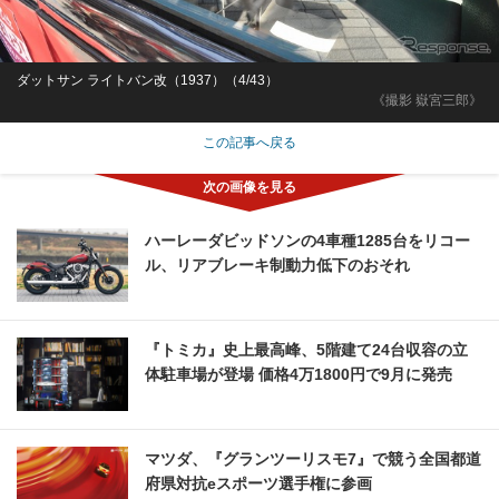
ダットサン ライトバン改（1937）（4/43）
《撮影 嶽宮三郎》
この記事へ戻る
ハーレーダビッドソンの4車種1285台をリコー
ル、リアブレーキ制動力低下のおそれ
『トミカ』史上最高峰、5階建て24台収容の立
体駐車場が登場 価格4万1800円で9月に発売
マツダ、『グランツーリスモ7』で競う全国都道
府県対抗eスポーツ選手権に参画