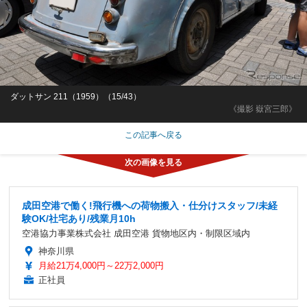
ダットサン 211（1959）（15/43）
《撮影 嶽宮三郎》
この記事へ戻る
成田空港で働く!飛行機への荷物搬入・仕分けスタッフ/未経
験OK/社宅あり/残業月10h
空港協力事業株式会社 成田空港 貨物地区内・制限区域内
神奈川県
月給21万4,000円～22万2,000円
正社員