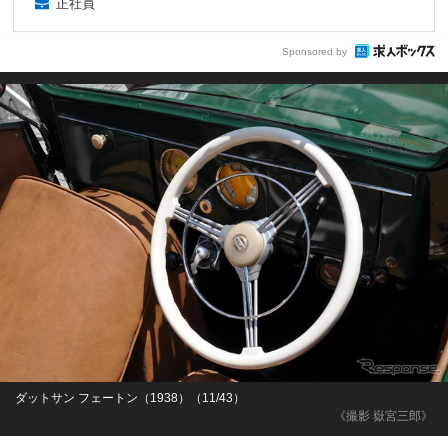
正社員
Sponsored by
ダットサン フェートン（1938）（11/43）
《撮影 嶽宮三郎》