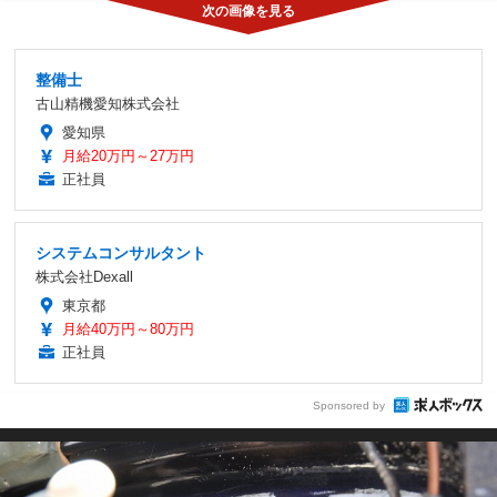
整備士
古山精機愛知株式会社
愛知県
月給20万円～27万円
正社員
システムコンサルタント
株式会社Dexall
東京都
月給40万円～80万円
正社員
Sponsored by