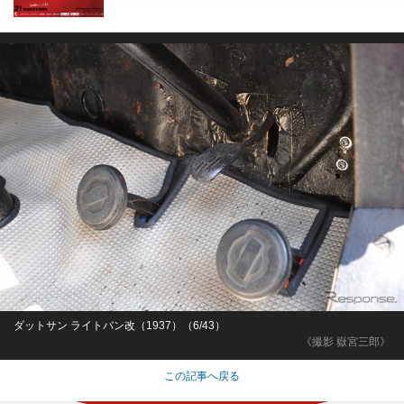
ダットサン ライトバン改（1937）（6/43）
《撮影 嶽宮三郎》
この記事へ戻る