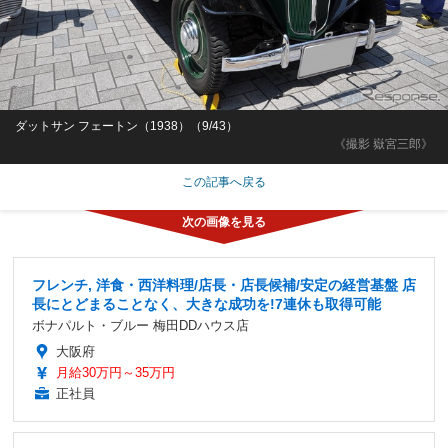
ダットサン フェートン（1938）（9/43）
《撮影 嶽宮三郎》
この記事へ戻る
フレンチ, 洋食・西洋料理/店長・店長候補/安定の経営基盤 店
長にとどまることなく、大きな成功を!7連休も取得可能
ボナパルト・ブルー 梅田DDハウス店
大阪府
月給30万円～35万円
正社員