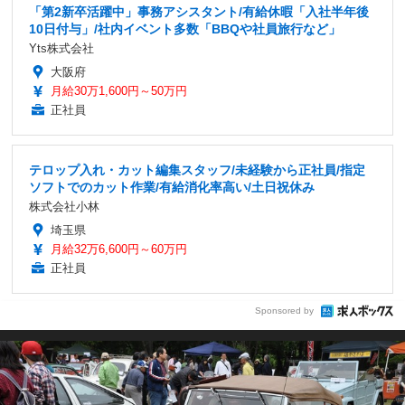
「第2新卒活躍中」事務アシスタント/有給休暇「入社半年後
10日付与」/社内イベント多数「BBQや社員旅行など」
Yts株式会社
大阪府
月給30万1,600円～50万円
正社員
テロップ入れ・カット編集スタッフ/未経験から正社員/指定
ソフトでのカット作業/有給消化率高い/土日祝休み
株式会社小林
埼玉県
月給32万6,600円～60万円
正社員
Sponsored by