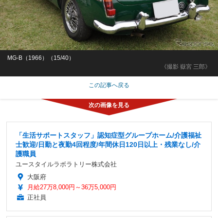
MG-B（1966）（15/40）
《撮影 嶽宮 三郎》
この記事へ戻る
「生活サポートスタッフ」認知症型グループホーム/介護福祉
士歓迎/日勤と夜勤4回程度/年間休日120日以上・残業なし/介
護職員
ユースタイルラボラトリー株式会社
大阪府
月給27万8,000円～36万5,000円
正社員