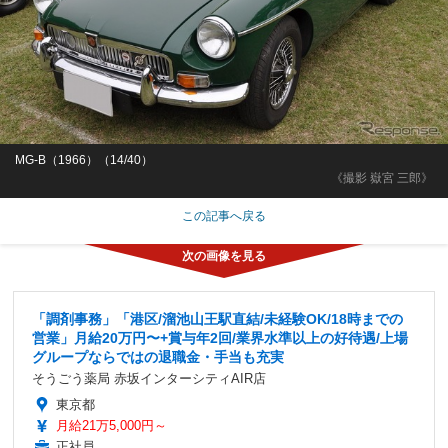
MG-B（1966）（14/40）
《撮影 嶽宮 三郎》
この記事へ戻る
「調剤事務」「港区/溜池山王駅直結/未経験OK/18時までの
営業」月給20万円〜+賞与年2回/業界水準以上の好待遇/上場
グループならではの退職金・手当も充実
そうごう薬局 赤坂インターシティAIR店
東京都
月給21万5,000円～
正社員