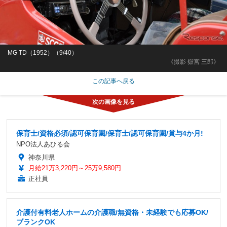
MG TD（1952）（9/40）
《撮影 嶽宮 三郎》
この記事へ戻る
保育士/資格必須/認可保育園/保育士/認可保育園/賞与4か月!
NPO法人あひる会
神奈川県
月給21万3,220円～25万9,580円
正社員
介護付有料老人ホームの介護職/無資格・未経験でも応募OK/
ブランクOK