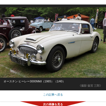
オースチン ヒーレー3000MkII（1965）（1/40）
《撮影 嶽宮 三郎》
この記事へ戻る