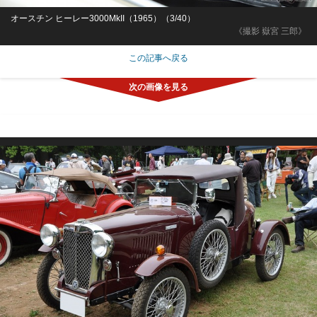
オースチン ヒーレー3000MkII（1965）（3/40）
《撮影 嶽宮 三郎》
この記事へ戻る