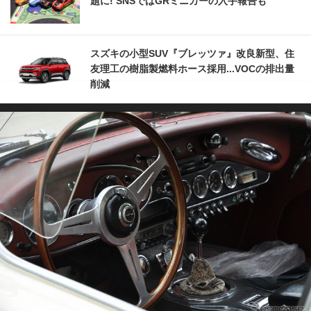
題に! SNSではGRミニカーの入手報告も
スズキの小型SUV『ブレッツァ』改良新型、住
友理工の樹脂製燃料ホース採用...VOCの排出量
削減