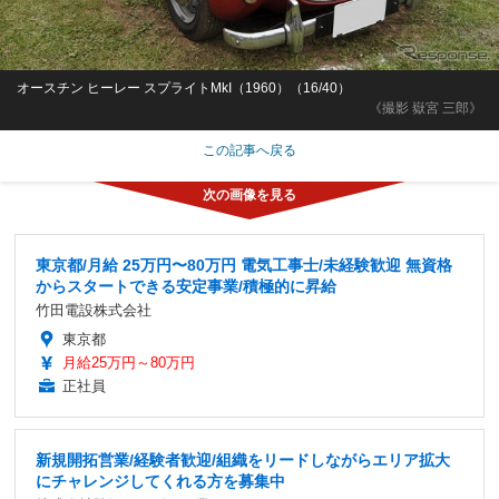
オースチン ヒーレー スプライトMkI（1960）（16/40）
《撮影 嶽宮 三郎》
この記事へ戻る
東京都/月給 25万円〜80万円 電気工事士/未経験歓迎 無資格
からスタートできる安定事業/積極的に昇給
竹田電設株式会社
東京都
月給25万円～80万円
正社員
新規開拓営業/経験者歓迎/組織をリードしながらエリア拡大
にチャレンジしてくれる方を募集中