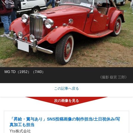
MG TD（1952）（7/40）
《撮影 嶽宮 三郎》
この記事へ戻る
「昇給・賞与あり」SNS投稿画像の制作担当/土日祝休み/写
真加工も担当
Yts株式会社