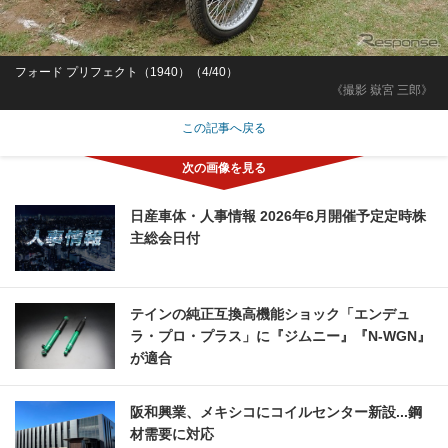
フォード プリフェクト（1940）（4/40）
《撮影 嶽宮 三郎》
この記事へ戻る
日産車体・人事情報 2026年6月開催予定定時株
主総会日付
テインの純正互換高機能ショック「エンデュ
ラ・プロ・プラス」に『ジムニー』『N-WGN』
が適合
阪和興業、メキシコにコイルセンター新設...鋼
材需要に対応