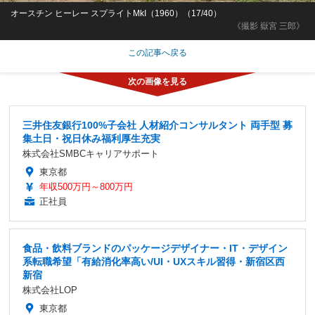
オースチン ヒーレー スプライトMkI（1960）（17/40）
《撮影 嶽宮 三郎》
この記事へ戻る
三井住友銀行100%子会社 人材紹介コンサルタント 両手型 募
集土日・祝日休み福利厚生充実
株式会社SMBCキャリアサポート
東京都
年収500万円～800万円
正社員
食品・飲料ブランドのパッケージデザイナー・IT・デザイン
系転職希望「有給消化率高い/UI・UXスキル習得・新宿区西
新宿
株式会社LOP
東京都