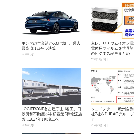
ホンダの営業益が5307億円、過去
東レ、リチウムイオン電
最高 第1四半期決算
電体用フィルムを世界初開
のビジネス記事まとめ
26年8月5日
26年8月6日
LOGIFRONT名古屋守山II着工、日
ジェイテクト、欧州自動
鉄興和不動産が中部圏第3弾物流施
社7社をDUBAGグルー
設...2027年1月竣工へ
了
26年8月6日
26年8月5日