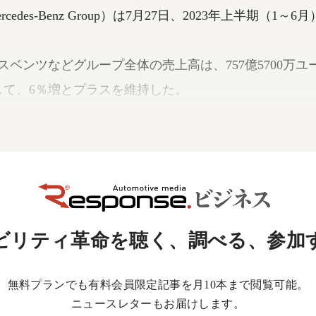
des-Benz Group）は7月27日、2023年上半期（1
ベンツなどグループ全体の売上高は、757億5700万ユー
対して、6％増とプラスを維持した。
EBIT（利払前・税引前利益）は、106億3300万ユーロ（
、4％の増益となった。
ビリティ革命を聴く、調べる、参加
無料プランでも有料会員限定記事を月10本まで閲覧可能。
ニュースレターもお届けします。