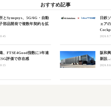
おすすめ記事
とSynopsys、5G/6G・自動
日鉄
子部品開発で複数年契約を拡
ェアのi
Cock
 0:45
2026.8.7
、FTSE4Good指数に3年連
阪和
.ESG評価で存在感
新設.
 0:15
2026.8.6