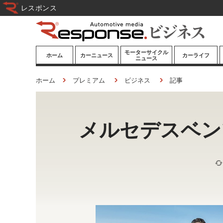
レスポンス
モーターサイクル
ホーム
カーニュース
カーライフ
ニュース
ニューモデル
ニューモデル
カスタマイズ
ホーム
プレミアム
ビジネス
記事
試乗記
試乗記
カーグッズ
道路交通/社会
カーオーディオ
メルセデスベン
鉄道
モータースポー
ツ/エンタメ
船舶
航空
宇宙