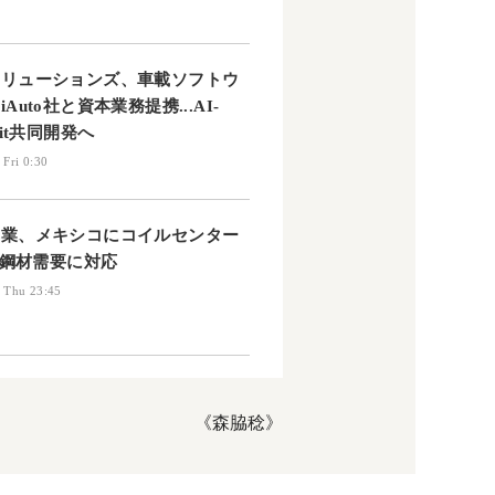
ソリューションズ、車載ソフトウ
Auto社と資本業務提携...AI-
pit共同開発へ
 Fri 0:30
興業、メキシコにコイルセンター
..鋼材需要に対応
 Thu 23:45
《森脇稔》