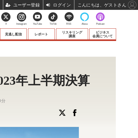
ユーザー登録
ログイン
こんにちは、ゲストさん
X
Instagram
YouTube
TikTok
RSS
Alexa
Podcast
リスキリング
ビジネス
見逃し配信
レポート
講座
会員について
23年上半期決算
0分