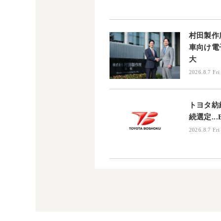
村田製作所
車向け電
大
2026.8.7 Fri
トヨタ紡織
続選定..
2026.8.7 Fri