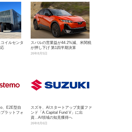
にコイルセンタ
スバルの営業益が44.2%減、米関税
対応
が押し下げ 第1四半期決算
26年8月5日
o、E2E型自
スズキ、AIスタートアップ支援ファ
発プラットフォ
ンド「A.Capital Fund V」に出
資...AI領域の知見獲得へ
26年8月6日