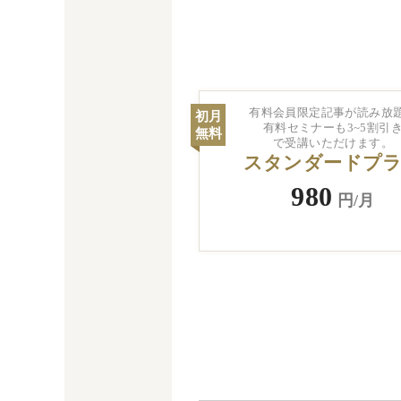
有料会員限定記事が読み放
初月
有料セミナーも3~5割引
無料
で受講いただけます。
スタンダードプ
980
円/月