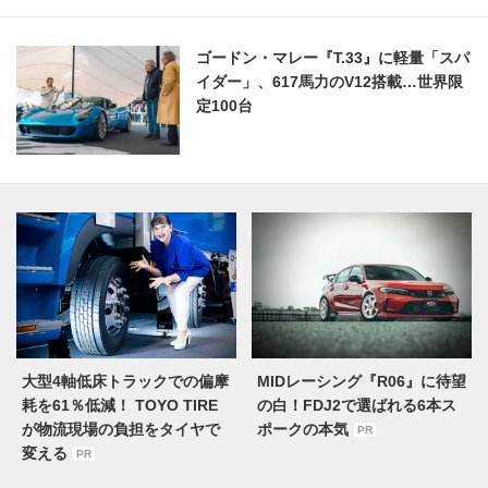
ゴードン・マレー『T.33』に軽量「スパ
イダー」、617馬力のV12搭載…世界限
定100台
大型4軸低床トラックでの偏摩
MIDレーシング『R06』に待望
耗を61％低減！ TOYO TIRE
の白！FDJ2で選ばれる6本ス
が物流現場の負担をタイヤで
ポークの本気
PR
変える
PR