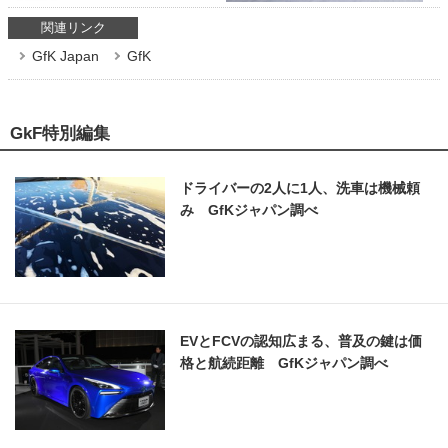
関連リンク
GfK Japan
GfK
GkF特別編集
ドライバーの2人に1人、洗車は機械頼
み GfKジャパン調べ
EVとFCVの認知広まる、普及の鍵は価
格と航続距離 GfKジャパン調べ