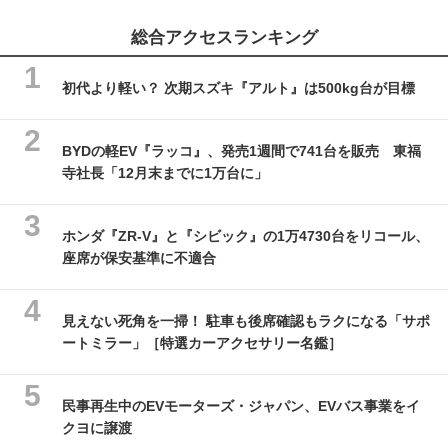
総合アクセスランキング
初代より軽い？ 次期スズキ『アルト』は500kg台が目標
BYDの軽EV『ラッコ』、発売1週間で741台を販売 東福
寺社長「12月末までに1万台に」
ホンダ『ZR-V』と『シビック』の1万4730台をリコール、
座席が保安基準に不適合
見えない死角を一掃！ 駐車も後席確認もラクになる「サポ
ートミラー」［特選カーアクセサリー名鑑］
民事再生中のEVモーターズ・ジャパン、EVバス事業をイ
クヨに譲渡