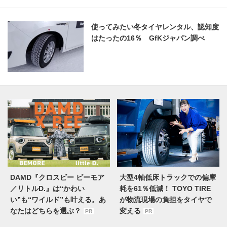
使ってみたい冬タイヤレンタル、認知度
はたったの16％ GfKジャパン調べ
DAMD『クロスビー ビーモア
大型4軸低床トラックでの偏摩
／リトルD.』は“かわい
耗を61％低減！ TOYO TIRE
い”も“ワイルド”も叶える。あ
が物流現場の負担をタイヤで
なたはどちらを選ぶ？
変える
PR
PR