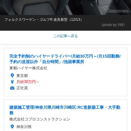
フォルクスワーゲン・ゴルフR 改良新型（12/13）
《photo by VW》
この記事へ戻る
完全予約制のハイヤードライバー/月給30万円～/月15回勤務/
予約の送迎以外「自分時間」/池袋事業所
東都ハイヤー株式会社
東京都
月給30万円～
正社員
建築施工管理/神奈川県川崎市川崎区:RC造新築工事・大手勤
務
株式会社コプロコンストラクション
神奈川県