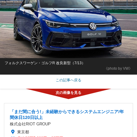
フォルクスワーゲン・ゴルフR 改良新型（7/13）
《photo by VW》
この記事へ戻る
「まだ間に合う!」未経験からできるシステムエンジニア/年
間休日120日以上
株式会社RIOT GROUP
東京都