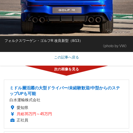
フォルクスワーゲン・ゴルフR 改良新型（8/13）
《photo by VW》
この記事へ戻る
ミドル層活躍の大型ドライバー/未経験歓迎/中型からのステ
ップUPも可能
白水運輸株式会社
愛知県
月給35万円～45万円
正社員