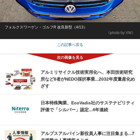
フォルクスワーゲン・ゴルフR 改良新型（4/13）
《photo by VW》
この記事へ戻る
アルミリサイクル技術実用化へ、本田技術研究
所など8者がNEDO採択事業...2032年度量産化め
ざす
日本特殊陶業、EcoVadis社のサステナビリティ
評価で「シルバー」認定...4年連続
アルプスアルパイン新役員人事に注目集まる...7