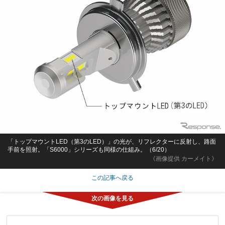
「トップマウントLED（第3のLED）」の光が、リフレクターに反射し、路面
手前を照射。「S6000」シリーズも同様の仕組み。（6/20）
《画像提供 カーメイト》
この記事へ戻る