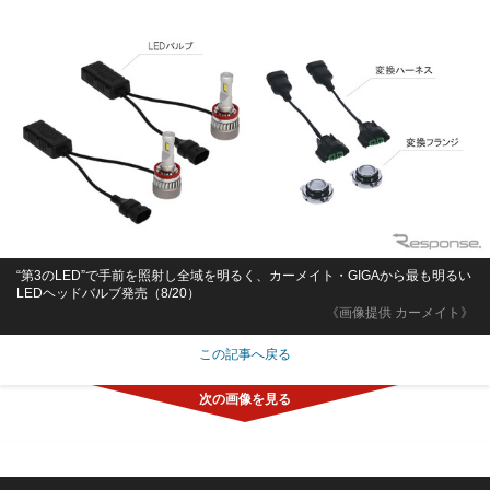
“第3のLED”で手前を照射し全域を明るく、カーメイト・GIGAから最も明るい
LEDヘッドバルブ発売（8/20）
《画像提供 カーメイト》
この記事へ戻る