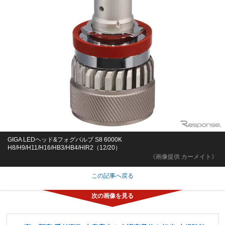
GIGA LEDヘッド&フォグバルブ S8 6000K
H8/H9/H11/H16/HB3/HB4/HIR2（12/20）
《画像提供 カーメイト》
この記事へ戻る