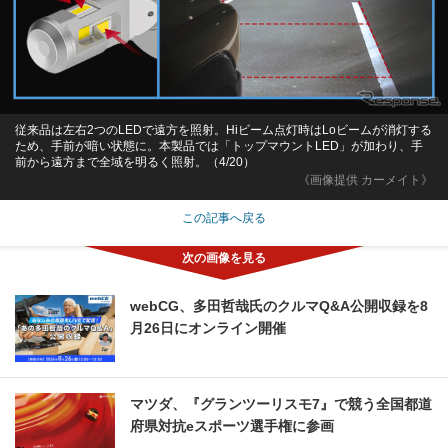
従来品は左右2つのLEDで遠方を照射。Hiビーム点灯時はLoビームが消灯する
ため、手前が暗い状態に。本製品では「トップマウントLED」が加わり、手
前から遠方まで全域を明るく照射。（4/20）
《画像提供 カーメイト》
この記事へ戻る
webCG、多田哲哉氏のクルマQ&A公開収録を8
月26日にオンライン開催
マツダ、『グランツーリスモ7』で競う全国都道
府県対抗eスポーツ選手権に参画