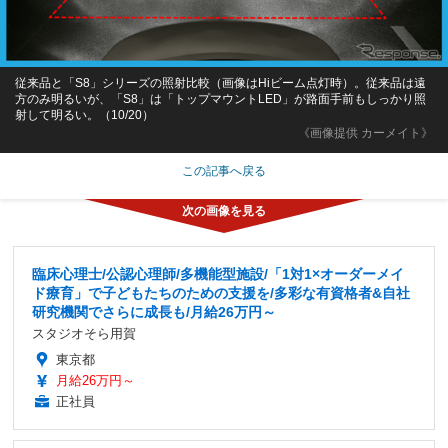
従来品と「S8」シリーズの照射比較（画像はHiビーム点灯時）。従来品は遠
方のみ明るいが、「S8」は「トップマウントLED」が路面手前もしっかり照
射して明るい。（10/20）
《画像提供 カーメイト》
この記事へ戻る
臨床心理士/公認心理師/多機能型施設/「1対1×オーダーメイ
ド療育」で子どもたちのための支援を/多彩な有資格者&自社
研究機関でさらに成長も/月給26万円～
スタジオそら用賀
東京都
月給26万円～
正社員