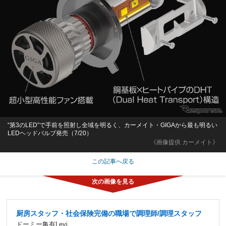
“第3のLED”で手前を照射し全域を明るく、カーメイト・GIGAから最も明るい
LEDヘッドバルブ発売（7/20）
《画像提供 カーメイト》
この記事へ戻る
厨房スタッフ・社会保険完備の職場で調理師/調理スタッフ
ドーミー亀有Levi