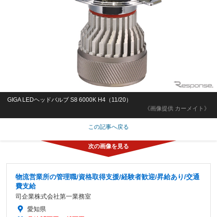
GIGA LEDヘッドバルブ S8 6000K H4（11/20）
《画像提供 カーメイト》
この記事へ戻る
物流営業所の管理職/資格取得支援/経験者歓迎/昇給あり/交通
費支給
司企業株式会社第一業務室
愛知県