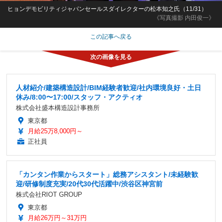
ヒョンデモビリティジャパンセールスダイレクターの松本知之氏（11/31）
《写真撮影 内田俊一》
この記事へ戻る
人材紹介/建築構造設計/BIM経験者歓迎/社内環境良好・土日
休み/8:00〜17:00/スタッフ・アクティオ
株式会社盛本構造設計事務所
東京都
月給25万8,000円～
正社員
「カンタン作業からスタート」総務アシスタント/未経験歓
迎/研修制度充実/20代30代活躍中/渋谷区神宮前
株式会社RIOT GROUP
東京都
月給26万円～31万円