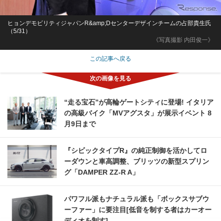
ヒョンデモビリティジャパンR&amp;Dセンターデザインチームの占部貴生氏
（5/31）
《写真撮影 内田俊一》
この記事へ戻る
“走る宝石”が高輪ゲートシティに登場! イタリア
の高級バイク「MVアグスタ」が展示イベント 8
月9日まで
『シビックタイプR』の純正制御を活かしてロ
ーダウンと車高調整、ブリッツの新型スプリン
グ「DAMPER ZZ-R A」
パワフル派もナチュラル派も「ボックスサブウ
ーファー」に要注目[低音を制する者はカーオー
ディオを制す]