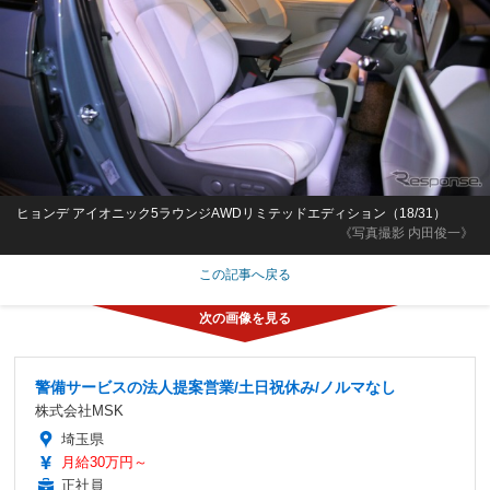
ヒョンデ アイオニック5ラウンジAWDリミテッドエディション（18/31）
《写真撮影 内田俊一》
この記事へ戻る
警備サービスの法人提案営業/土日祝休み/ノルマなし
株式会社MSK
埼玉県
月給30万円～
正社員