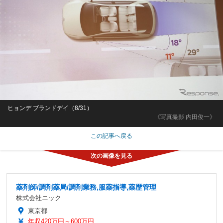
ヒョンデ ブランドデイ（8/31）
《写真撮影 内田俊一》
この記事へ戻る
薬剤師/調剤薬局/調剤業務,服薬指導,薬歴管理
株式会社ニック
東京都
年収420万円～600万円