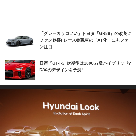
「グレーカッコいい」トヨタ『GR86』の改良に
ファン歓喜! レース参戦車の「AT化」にもファ
ン注目
日産『GT-R』次期型は1000ps級ハイブリッド?
R36のデザインを予測!