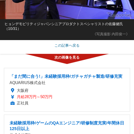
ヒョンデモビリティジャパンシニアプロダクトスペシャリストの佐藤健氏
（10/31）
《写真撮影 内田俊一》
この記事へ戻る
「まだ間に合う!」未経験採用枠/ガチャガチャ製造/研修充実
AQUARIUS株式会社
大阪府
月給28万円～50万円
正社員
未経験採用枠/ゲームのQAエンジニア/研修制度充実/年間休日
125日以上