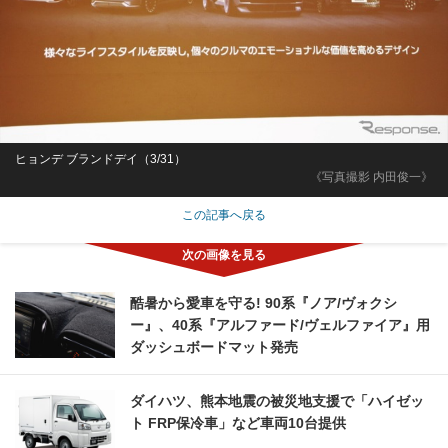
ヒョンデ ブランドデイ（3/31）
《写真撮影 内田俊一》
この記事へ戻る
酷暑から愛車を守る! 90系『ノア/ヴォクシ
ー』、40系『アルファード/ヴェルファイア』用
ダッシュボードマット発売
ダイハツ、熊本地震の被災地支援で「ハイゼッ
ト FRP保冷車」など車両10台提供