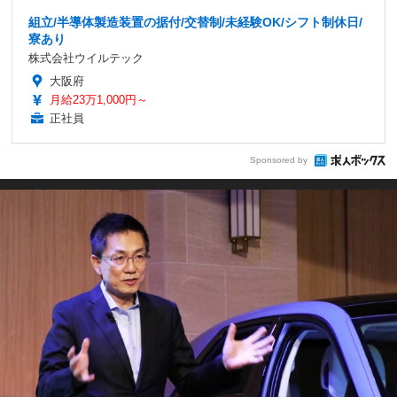
組立/半導体製造装置の据付/交替制/未経験OK/シフト制休日/
寮あり
株式会社ウイルテック
大阪府
月給23万1,000円～
正社員
Sponsored by