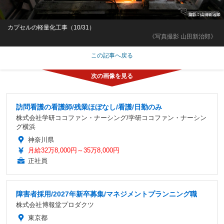
カプセルの軽量化工事（10/31）
《写真撮影 山田新治郎》
この記事へ戻る
訪問看護の看護師/残業ほぼなし/看護/日勤のみ
株式会社学研ココファン・ナーシング/学研ココファン・ナーシン
グ横浜
神奈川県
月給32万8,000円～35万8,000円
正社員
障害者採用/2027年新卒募集/マネジメントプランニング職
株式会社博報堂プロダクツ
東京都