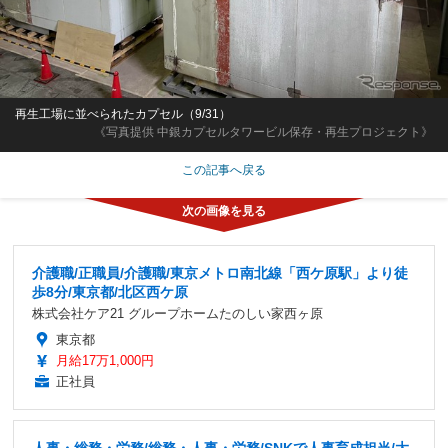
再生工場に並べられたカプセル（9/31）
《写真提供 中銀カプセルタワービル保存・再生プロジェクト》
この記事へ戻る
介護職/正職員/介護職/東京メトロ南北線「西ケ原駅」より徒
歩8分/東京都/北区西ケ原
株式会社ケア21 グループホームたのしい家西ヶ原
東京都
月給17万1,000円
正社員