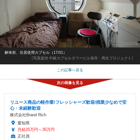
解体前、住居使用カプセル（17/31）
《写真提供 中銀カプセルタワービル保存・再生プロジェクト》
この記事へ戻る
リユース商品の軽作業!フレッシャーズ歓迎/残業少なめで安
心・未経験歓迎
株式会社Brand Rich
愛知県
月給25万円～35万円
正社員