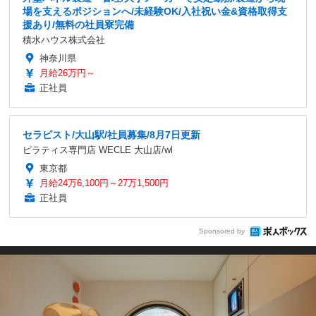
場を支えるポジションへ/未経験OK/入社祝い金&資格取得支
援あり/無料の社員寮完備
積水ハウス株式会社
神奈川県
月給26万円～
正社員
セラピスト/大山駅/社員募集/8月7日更新
ピラティス専門店 WECLE 大山店/wl
東京都
月給24万6,100円～27万1,500円
正社員
Sponsored by