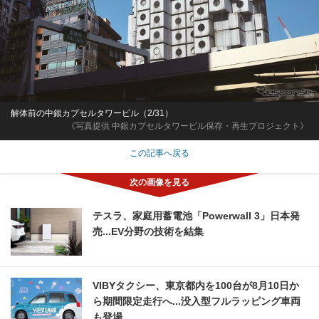
解体前の中銀カプセルタワービル（2/31）
《写真提供 中銀カプセルタワービル保存・再生プロジェクト》
この記事へ戻る
テスラ、家庭用蓄電池「Powerwall 3」日本発
売...EV分野の技術を結集
VIBYタクシー、東京都内を100台が8月10日か
ら期間限定走行へ...没入型フルラッピング車両
も登場