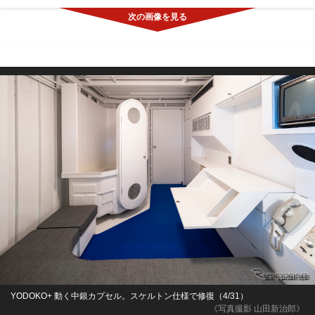
YODOKO+ 動く中銀カプセル。スケルトン仕様で修復（4/31）
《写真撮影 山田新治郎》