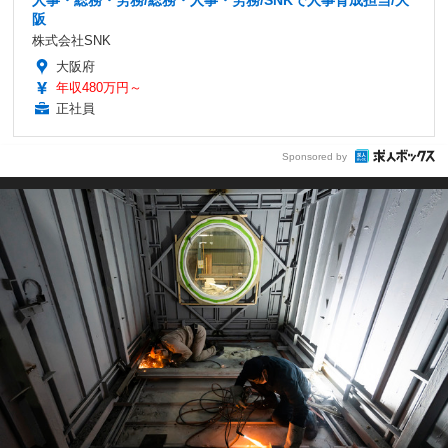
人事・総務・労務/総務・人事・労務/SNKで人事育成担当/大
阪
株式会社SNK
大阪府
年収480万円～
正社員
Sponsored by