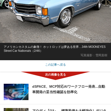
アメリカンカスタムの象徴！ ホットロッドは夢ある世界…34th MOONEYES
Street Car Nationals（2/46）
写真撮影：雪岡直樹
この記事へ戻る
dSPACE、MCP対応AIワークフロー発表...自動
車開発の妥当性確認を効率化
アウディ『Q3』、標準装備を大幅強化しデジタ