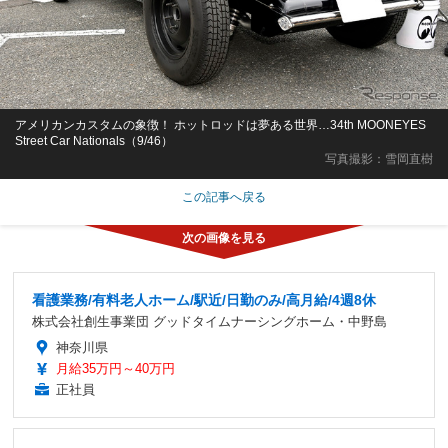
アメリカンカスタムの象徴！ ホットロッドは夢ある世界…34th MOONEYES
Street Car Nationals（9/46）
写真撮影：雪岡直樹
この記事へ戻る
看護業務/有料老人ホーム/駅近/日勤のみ/高月給/4週8休
株式会社創生事業団 グッドタイムナーシングホーム・中野島
神奈川県
月給35万円～40万円
正社員