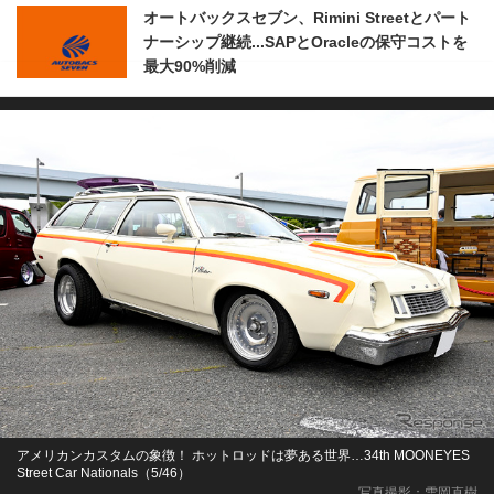
オートバックスセブン、Rimini Streetとパート
ナーシップ継続...SAPとOracleの保守コストを
最大90%削減
アメリカンカスタムの象徴！ ホットロッドは夢ある世界…34th MOONEYES
Street Car Nationals（5/46）
写真撮影：雪岡直樹