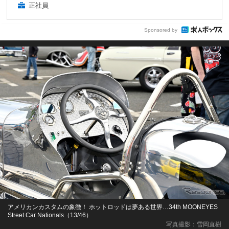
正社員
Sponsored by
アメリカンカスタムの象徴！ ホットロッドは夢ある世界…34th MOONEYES
Street Car Nationals（13/46）
写真撮影：雪岡直樹