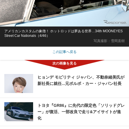
アメリカンカスタムの象徴！ ホットロッドは夢ある世界…34th MOONEYES
Street Car Nationals（4/46）
写真撮影：雪岡直樹
この記事へ戻る
ヒョンデ モビリティ ジャパン、不動奈緒美氏が
新社長に就任...元ボルボ・カー・ジャパン社長
トヨタ『GR86』に先代の限定色「ソリッドグレ
ー」が復活、一部改良で走り&アイサイトが進
化