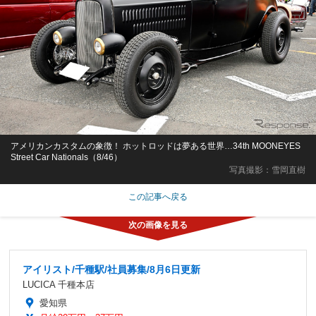
アメリカンカスタムの象徴！ ホットロッドは夢ある世界…34th MOONEYES
Street Car Nationals（8/46）
写真撮影：雪岡直樹
この記事へ戻る
アイリスト/千種駅/社員募集/8月6日更新
LUCICA 千種本店
愛知県