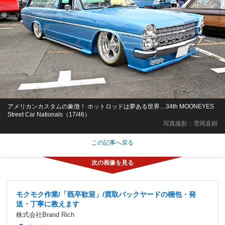
アメリカンカスタムの象徴！ ホットロッドは夢ある世界…34th MOONEYES
Street Car Nationals（17/46）
写真撮影：雪岡直樹
この記事へ戻る
モクモク作業/「既卒歓迎」/買取バックヤードの梱包・発
送・丁寧に教えます
株式会社Brand Rich