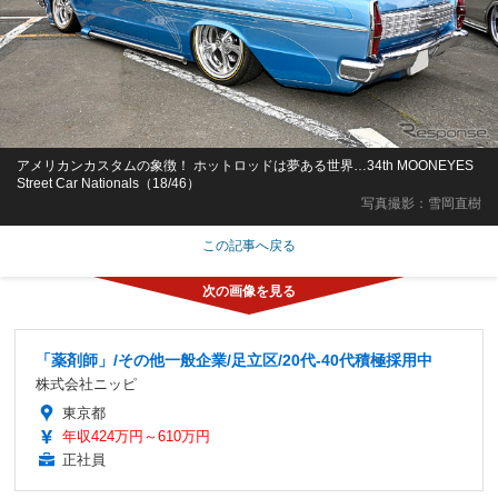
アメリカンカスタムの象徴！ ホットロッドは夢ある世界…34th MOONEYES
Street Car Nationals（18/46）
写真撮影：雪岡直樹
この記事へ戻る
「薬剤師」/その他一般企業/足立区/20代-40代積極採用中
株式会社ニッピ
東京都
年収424万円～610万円
正社員