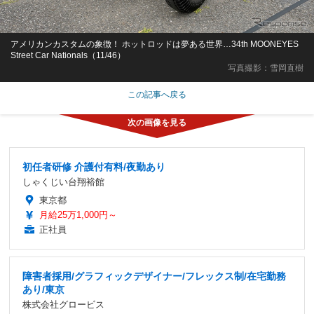
アメリカンカスタムの象徴！ ホットロッドは夢ある世界…34th MOONEYES
Street Car Nationals（11/46）
写真撮影：雪岡直樹
この記事へ戻る
初任者研修 介護付有料/夜勤あり
しゃくじい台翔裕館
東京都
月給25万1,000円～
正社員
障害者採用/グラフィックデザイナー/フレックス制/在宅勤務
あり/東京
株式会社グロービス