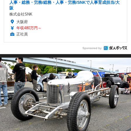
人事・総務・労務/総務・人事・労務/SNKで人事育成担当/大
阪
株式会社SNK
大阪府
年収480万円～
正社員
Sponsored by