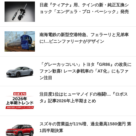
日産『ティアナ』用、テインの新・純正互換シ
ョック「エンデュラ・プロ・ベーシック」発売
南海電鉄の新型空港特急、フェラーリと兄弟車
に!...ピニンファリーナがデザイン
「グレーカッコいい」トヨタ『GR86』の改良に
ファン歓喜! レース参戦車の「AT化」にもファ
ン注目
注目度1位はヒューマノイドの格闘!...『ロボス
タ』記事2026年上半期まとめ
スズキの営業益が11%増、過去最高1580億円 第
1四半期決算