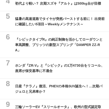
初代より軽い？ 次期スズキ『アルト』は500kg台が目標
猛暑の高速道路でタイヤが突然バーストする前に！ 出発前
に確認したい5項目～Weeklyメンテナンス～
『シビックタイプR』の純正制御を活かしてローダウンと
車高調整、ブリッツの新型スプリング「DAMPER ZZ-R
A」
ホンダ『ZR-V』と『シビック』の1万4730台をリコール、
座席が保安基準に不適合
日産『テラノ』復活、PHEVの本格SUV誕生へ！…次期パ
ジェロと兄弟車か？
三輪ソーラーEV『スリールオータ』、欧州の型式認定取