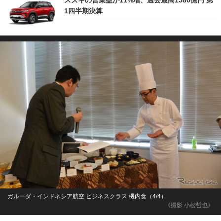
スズキの営業益が11%増、過去最高1580億円 第
1四半期決算
ガルーダ・インドネシア航空 ビジネスクラス 機内食（4/4）
《撮影 小松哲也》