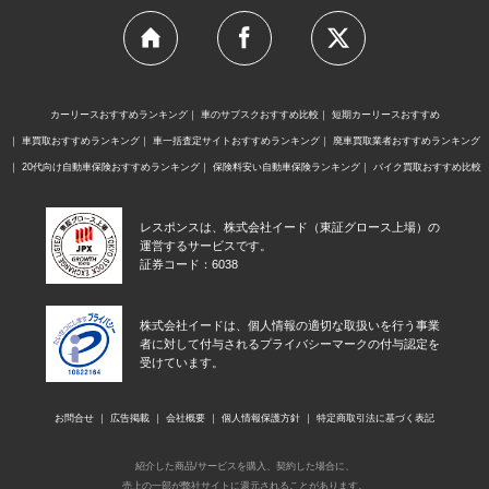
カーリースおすすめランキング
車のサブスクおすすめ比較
短期カーリースおすすめ
車買取おすすめランキング
車一括査定サイトおすすめランキング
廃車買取業者おすすめランキング
20代向け自動車保険おすすめランキング
保険料安い自動車保険ランキング
バイク買取おすすめ比較
レスポンスは、株式会社イード（東証グロース上場）の
運営するサービスです。
証券コード：6038
株式会社イードは、個人情報の適切な取扱いを行う事業
者に対して付与されるプライバシーマークの付与認定を
受けています。
お問合せ
広告掲載
会社概要
個人情報保護方針
特定商取引法に基づく表記
紹介した商品/サービスを購入、契約した場合に、
売上の一部が弊社サイトに還元されることがあります。