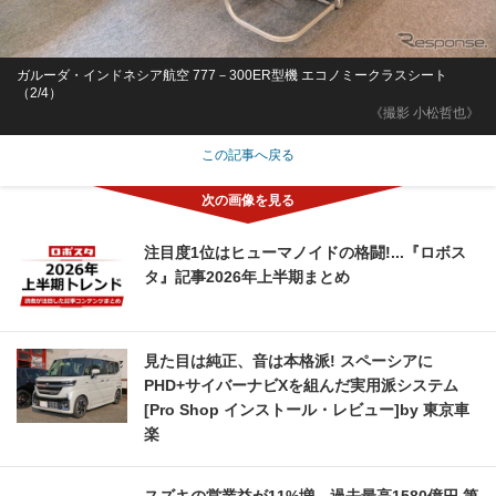
ガルーダ・インドネシア航空 777－300ER型機 エコノミークラスシート
（2/4）
《撮影 小松哲也》
この記事へ戻る
注目度1位はヒューマノイドの格闘!...『ロボス
タ』記事2026年上半期まとめ
見た目は純正、音は本格派! スペーシアに
PHD+サイバーナビXを組んだ実用派システム
[Pro Shop インストール・レビュー]by 東京車
楽