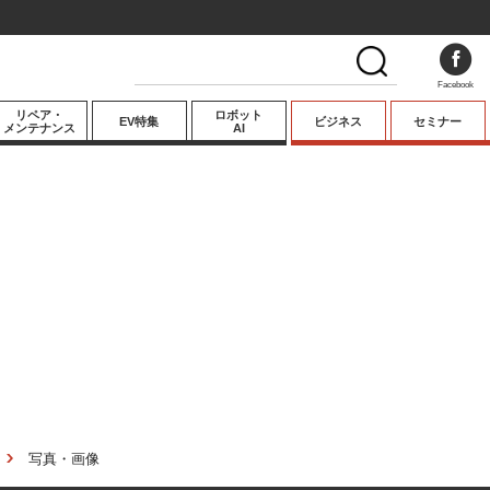
Facebook
リペア・
ロボット
EV特集
ビジネス
セミナー
メンテナンス
AI
プレミアム
業界動向
テクノロジー
キーパーソンイ
ンタビュー
写真・画像