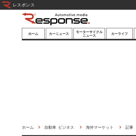
レスポンス
モーターサイクル
ホーム
カーニュース
カーライフ
ニュース
ニューモデル
ニューモデル
カスタマイズ
試乗記
試乗記
カーグッズ
道路交通/社会
カーオーディオ
鉄道
モータースポー
ツ/エンタメ
船舶
航空
宇宙
ホーム
自動車 ビジネス
海外マーケット
記事