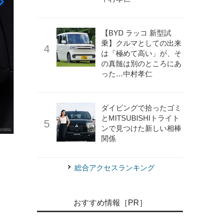
【BYD ラッコ 新型試
乗】クルマとしての出来
は「極めて高い」が、そ
の真髄は別のところにあ
った…中村孝仁
ダイビングで拾ったゴミ
とMITSUBISHIトライト
ンで見つけた新しい相棒
関係
《photo by Aston Martin》
ヴァンキッシュ・ザガート・シ
総合アクセスランキング
おすすめ情報［PR］