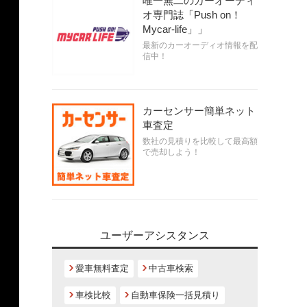
唯一無二のカーオーディ
オ専門誌「Push on！
Mycar-life」」
最新のカーオーディオ情報を配
信中！
カーセンサー簡単ネット
車査定
数社の見積りを比較して最高額
で売却しよう！
ユーザーアシスタンス
愛車無料査定
中古車検索
車検比較
自動車保険一括見積り