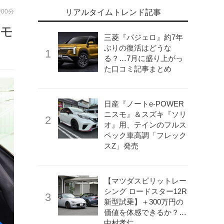
時00分
リアルタイムトレンド記事
のモ
三菱『パジェロ』約7年
ぶりの復活はどうな
る？…7月に盛り上がっ
た口コミ記事まとめ
日産『ノートe-POWER
ニスモ』＆スズキ『ソリ
オ』用、テインのフルス
ペック車高調「フレック
スZ」発売
【マツダスピリットレー
シング ロードスター12R
新型試乗】＋300万円の
価値を体感できるか？…
中村孝仁