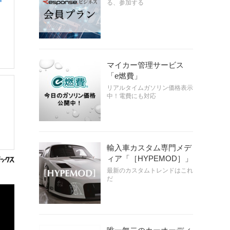
る、参加する
マイカー管理サービス
「e燃費」
リアルタイムガソリン価格表示
中！電費にも対応
輸入車カスタム専門メデ
ィア「［HYPEMOD］」
最新のカスタムトレンドはこれ
だ