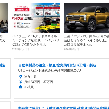
...
バイク王、2026グッドスマイル
三菱『パジェロ』約7年ぶりの
技大
ミーティング初出展...『バリバリ
活はどうなる?...7月に盛り上が
伝説』のCB750Fを再現
た口コミ記事まとめ
2026年8月8日
2026年8月8日
製造
自動車製品の組立・検査/寮完備/日払い/工場・製造
UTエージェント株式会社AGT南関東第二CU
神奈川県
月給23万円～37万円
正社員
製造業に特化した人材派遣企業の営業 残業月5時間程度/業