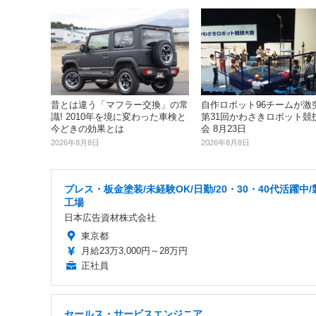
昔とは違う「マフラー交換」の常
自作ロボット96チームが激突!
識! 2010年を境に変わった車検と
第31回かわさきロボット競
今どきの効果とは
会 8月23日
2026年8月8日
2026年8月8日
プレス・板金塗装/未経験OK/日勤/20・30・40代活躍中/
工場
日本広告資材株式会社
東京都
月給23万3,000円～28万円
正社員
セールス・サービスエンジニア