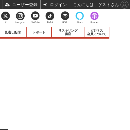
ユーザー登録
ログイン
こんにちは、ゲストさん
X
Instagram
YouTube
TikTok
RSS
Alexa
Podcast
リスキリング
ビジネス
見逃し配信
レポート
講座
会員について