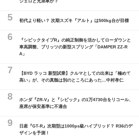
ジェロと兄弟車か？
初代より軽い？ 次期スズキ『アルト』は500kg台が目標
『シビックタイプR』の純正制御を活かしてローダウンと
車高調整、ブリッツの新型スプリング「DAMPER ZZ-R
A」
【BYD ラッコ 新型試乗】クルマとしての出来は「極めて
高い」が、その真髄は別のところにあった…中村孝仁
ホンダ『ZR-V』と『シビック』の1万4730台をリコール、
座席が保安基準に不適合
日産『GT-R』次期型は1000ps級ハイブリッド？ R36のデ
ザインを予測！