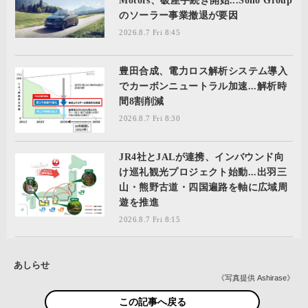
Motors、破産手続き開始...Sono Group
のソーラー事業撤退が要因
2026.8.7 Fri 8:45
豊田合成、電力ロス解析システム導入
でカーボンニュートラル加速...解析時
間8割削減
2026.8.7 Fri 8:30
JR4社とJALが連携、インバウンド向
け巡礼観光プロジェクト始動...出羽三
山・熊野古道・四国遍路を軸に広域周
遊を推進
2026.8.7 Fri 8:15
あしらせ
《写真提供 Ashirase》
この記事へ戻る