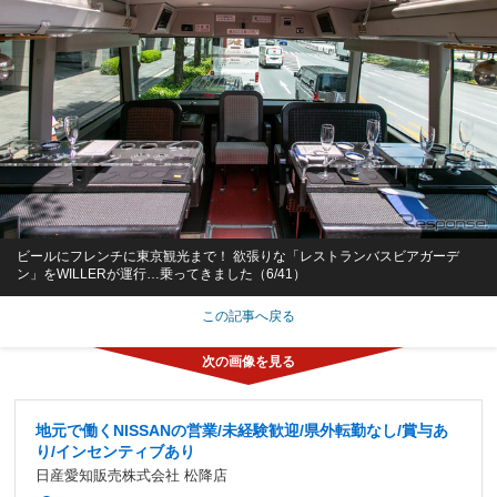
ビールにフレンチに東京観光まで！ 欲張りな「レストランバスビアガーデ
ン」をWILLERが運行…乗ってきました（6/41）
この記事へ戻る
地元で働くNISSANの営業/未経験歓迎/県外転勤なし/賞与あ
り/インセンティブあり
日産愛知販売株式会社 松降店