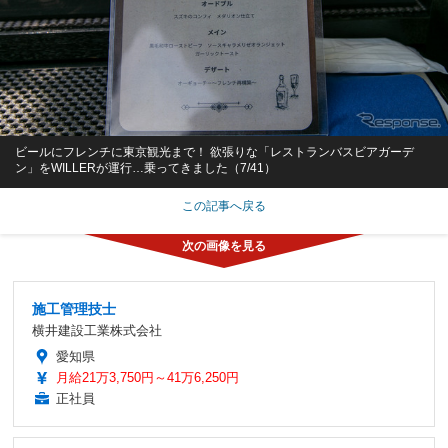
ビールにフレンチに東京観光まで！ 欲張りな「レストランバスビアガーデ
ン」をWILLERが運行…乗ってきました（7/41）
この記事へ戻る
施工管理技士
横井建設工業株式会社
愛知県
月給21万3,750円～41万6,250円
正社員