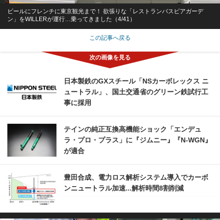
ビールにフレンチに東京観光まで！ 欲張りな「レストランバスビアガーデ
ン」をWILLERが運行…乗ってきました（4/41）
この記事へ戻る
日本製鉄のGXスチール「NSカーボレックス ニ
ュートラル」、国土交通省のグリーン鉄試行工
事に採用
テインの純正互換高機能ショック「エンデュ
ラ・プロ・プラス」に『ジムニー』『N-WGN』
が適合
豊田合成、電力ロス解析システム導入でカーボ
ンニュートラル加速...解析時間8割削減