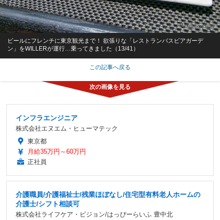
ビールにフレンチに東京観光まで！ 欲張りな「レストランバスビアガーデ
ン」をWILLERが運行…乗ってきました（13/41）
この記事へ戻る
インフラエンジニア
株式会社エヌエム・ヒューマテック
東京都
月給35万円～60万円
正社員
介護職員/介護福祉士/残業ほぼなし/住宅型有料老人ホームの
介護士/シフト相談可
株式会社ライフケア・ビジョン/はっぴーらいふ 豊中北