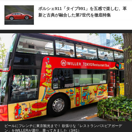
ポルシェ911「タイプ991」を五感で楽しむ、革
新と古典が融合した第7世代を徹底特集
ビールにフレンチに東京観光まで！ 欲張りな「レストランバスビアガーデ
ン」をWILLERが運行…乗ってきました（3/41）