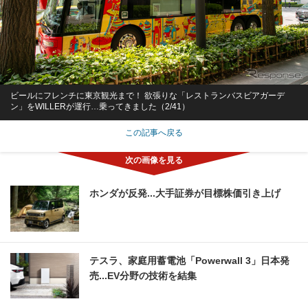
ビールにフレンチに東京観光まで！ 欲張りな「レストランバスビアガーデ
ン」をWILLERが運行…乗ってきました（2/41）
この記事へ戻る
ホンダが反発...大手証券が目標株価引き上げ
テスラ、家庭用蓄電池「Powerwall 3」日本発
売...EV分野の技術を結集