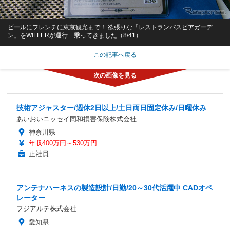
ビールにフレンチに東京観光まで！ 欲張りな「レストランバスビアガーデ
ン」をWILLERが運行…乗ってきました（8/41）
この記事へ戻る
技術アジャスター/週休2日以上/土日両日固定休み/日曜休み
あいおいニッセイ同和損害保険株式会社
神奈川県
年収400万円～530万円
正社員
アンテナハーネスの製造設計/日勤/20～30代活躍中 CADオペ
レーター
フジアルテ株式会社
愛知県