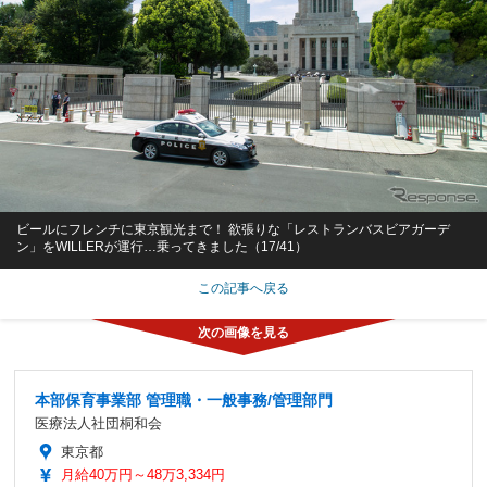
ビールにフレンチに東京観光まで！ 欲張りな「レストランバスビアガーデ
ン」をWILLERが運行…乗ってきました（17/41）
この記事へ戻る
本部保育事業部 管理職・一般事務/管理部門
医療法人社団桐和会
東京都
月給40万円～48万3,334円