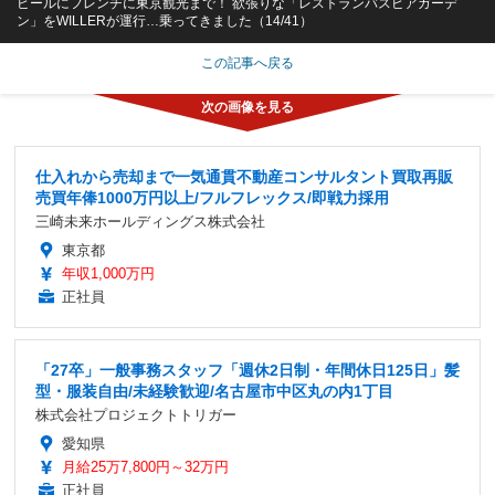
ビールにフレンチに東京観光まで！ 欲張りな「レストランバスビアガーデ
ン」をWILLERが運行…乗ってきました（14/41）
この記事へ戻る
仕入れから売却まで一気通貫不動産コンサルタント買取再販
売買年俸1000万円以上/フルフレックス/即戦力採用
三崎未来ホールディングス株式会社
東京都
年収1,000万円
正社員
「27卒」一般事務スタッフ「週休2日制・年間休日125日」髪
型・服装自由/未経験歓迎/名古屋市中区丸の内1丁目
株式会社プロジェクトトリガー
愛知県
月給25万7,800円～32万円
正社員