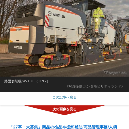
路面切削機 W210Fi（11/12）
《写真提供 ホンダモビリティランド》
この記事へ戻る
「27卒・大募集」商品の検品や棚卸補助/商品管理事務/人柄