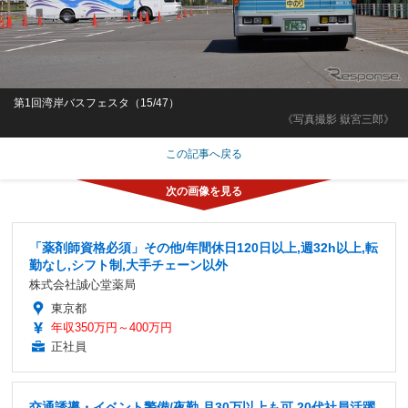
第1回湾岸バスフェスタ（15/47）
《写真撮影 嶽宮三郎》
この記事へ戻る
「薬剤師資格必須」その他/年間休日120日以上,週32h以上,転
勤なし,シフト制,大手チェーン以外
株式会社誠心堂薬局
東京都
年収350万円～400万円
正社員
交通誘導・イベント警備/夜勤 月30万以上も可 20代社員活躍