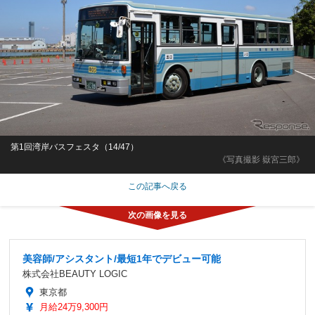
第1回湾岸バスフェスタ（14/47）
《写真撮影 嶽宮三郎》
この記事へ戻る
美容師/アシスタント/最短1年でデビュー可能
株式会社BEAUTY LOGIC
東京都
月給24万9,300円