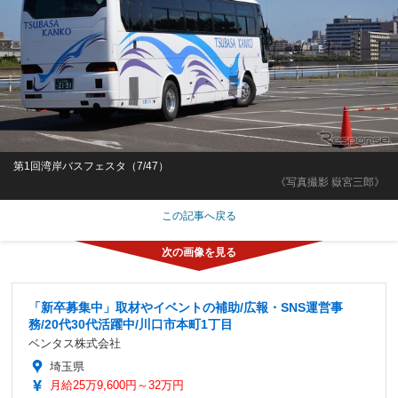
第1回湾岸バスフェスタ（7/47）
《写真撮影 嶽宮三郎》
この記事へ戻る
「新卒募集中」取材やイベントの補助/広報・SNS運営事
務/20代30代活躍中/川口市本町1丁目
ベンタス株式会社
埼玉県
月給25万9,600円～32万円