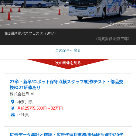
第1回湾岸バスフェスタ（8/47）
《写真撮影 嶽宮三郎》
この記事へ戻る
27卒・新卒/ロボット保守点検スタッフ/動作テスト・部品交
換/OJT研修あり
株式会社ELM
神奈川県
月給25万5,500円～32万円
正社員
広告データ集計と確認・広告代理店事務/未経験活躍中/20代