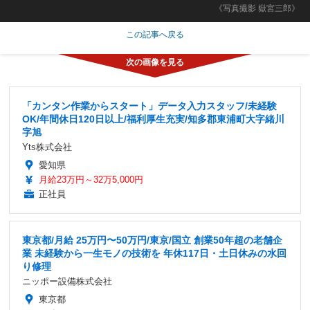
《写真撮影 嶽宮三郎》
この記事へ戻る
「カンタン作業からスタート」データ入力スタッフ/未経験
OK/年間休日120日以上/福利厚生充実/知多郡東浦町大字緒川
字旭
Yts株式会社
愛知県
月給23万円～32万5,000円
正社員
東京都/月給 25万円〜50万円/東京/国立 創業50年超の老舗企
業 未経験から一生モノの技術を 年休117日・土日休みの水回
り修理
ニッポー設備株式会社
東京都