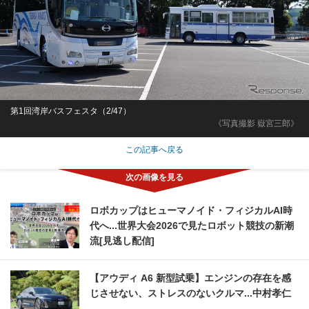
第1回湾岸バスフェスタ（2/47）
《写真撮影 嶽宮三郎》
この記事へ戻る
ロボカップはヒューマノイド・フィジカルAI時
代へ...世界大会2026で見たロボット競技の新潮
流[見逃し配信]
【アウディ A6 新型試乗】エンジンの存在を感
じさせない、ストレスのないクルマ...中村孝仁