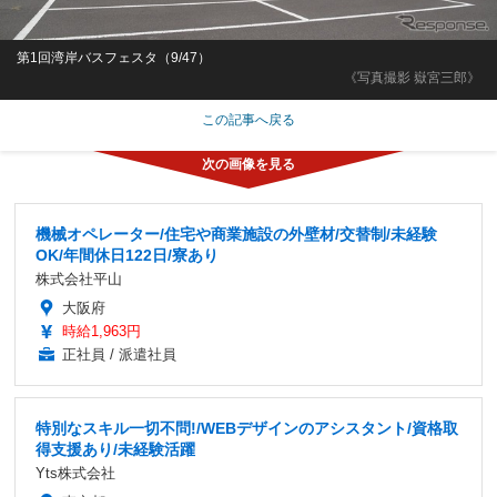
第1回湾岸バスフェスタ（9/47）
《写真撮影 嶽宮三郎》
この記事へ戻る
機械オペレーター/住宅や商業施設の外壁材/交替制/未経験
OK/年間休日122日/寮あり
株式会社平山
大阪府
時給1,963円
正社員 / 派遣社員
特別なスキル一切不問!/WEBデザインのアシスタント/資格取
得支援あり/未経験活躍
Yts株式会社