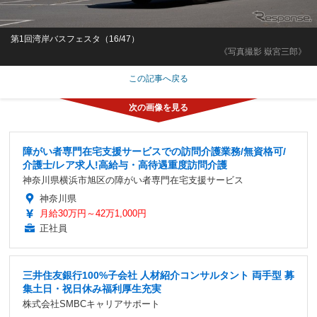
第1回湾岸バスフェスタ（16/47）
《写真撮影 嶽宮三郎》
この記事へ戻る
障がい者専門在宅支援サービスでの訪問介護業務/無資格可/
介護士/レア求人!高給与・高待遇重度訪問介護
神奈川県横浜市旭区の障がい者専門在宅支援サービス
神奈川県
月給30万円～42万1,000円
正社員
三井住友銀行100%子会社 人材紹介コンサルタント 両手型 募
集土日・祝日休み福利厚生充実
株式会社SMBCキャリアサポート